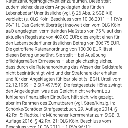
Ratenzahlungsmöglichkeit einzuräumen. Diese stellt
zudem sicher, dass dem Angeklagten das für den
Lebensbedarf Unerlässliche (vgl. § 26 Abs. 2 SGB XII)
verbleibt (s. OLG Köln, Beschluss vom 10.06.2011 – 1 RVs
96/11). Das Gericht überträgt insoweit den vom OLG Köln
aaO angelegten, vermittelnden Maßstab von 75 % auf den
aktuellen Regelsatz von 409,00 EUR; dies ergibt einen für
den Lebensbedarf unerlässlichen Betrag von 306,75 EUR.
Die getroffene Ratenanordnung von 100,00 EUR lässt
diesen Betrag unberührt. Sie stellt – bei Ausübung
pflichtgemäßen Ermessens – aber gleichzeitig sicher,
dass durch die Ratenanordnung das Wesen der Geldstrafe
nicht beeinträchtigt wird und der Strafcharakter erhalten
und für den Angeklagten fühlbar bleibt (s. BGH, Urteil vom
02.12.1959 – 2 StR 497/59). Die festgesetzte Höhe zwingt
den Angeklagten, was das Gericht nicht verkennt, zu
fühlbaren finanziellen Einbußen, hält sich, wie gezeigt,
aber im Rahmen des Zumutbaren (vgl. Stree/Kinzig, in:
Schönke/Schröder Strafgesetzbuch, 29. Auflage 2014, §
42 Rn. 5; Radtke, in: Münchener Kommentar zum StGB, 3.
Auflage 2016, § 42 Rn. 21; OLG Köln, Beschluss vom
Beschluss vom 10.06.2011 – 1 RVs 96/11: