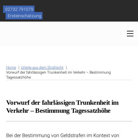
Skip
to
02732 791079
content
Ersteinschätzung
M
Home
Urteile aus dem Strafrecht
Vorwurf der fahrlässigen Trunkenheit im Verkehr – Bestimmung
Tagessatzhöhe
Vorwurf der fahrlässigen Trunkenheit im
Verkehr – Bestimmung Tagessatzhöhe
Bei der Bestimmung von Geldstrafen im Kontext von