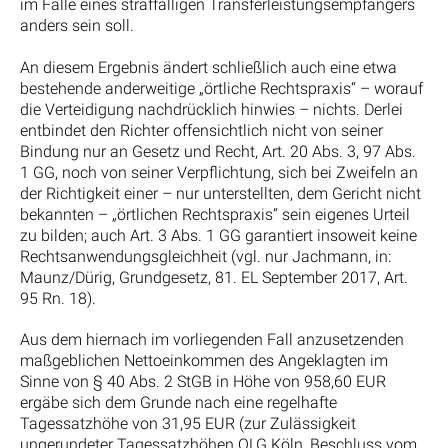
im Falle eines straffälligen Transferleistungsempfängers
anders sein soll.
An diesem Ergebnis ändert schließlich auch eine etwa
bestehende anderweitige „örtliche Rechtspraxis“ – worauf
die Verteidigung nachdrücklich hinwies – nichts. Derlei
entbindet den Richter offensichtlich nicht von seiner
Bindung nur an Gesetz und Recht, Art. 20 Abs. 3, 97 Abs.
1 GG, noch von seiner Verpflichtung, sich bei Zweifeln an
der Richtigkeit einer – nur unterstellten, dem Gericht nicht
bekannten – „örtlichen Rechtspraxis“ sein eigenes Urteil
zu bilden; auch Art. 3 Abs. 1 GG garantiert insoweit keine
Rechtsanwendungsgleichheit (vgl. nur Jachmann, in:
Maunz/Dürig, Grundgesetz, 81. EL September 2017, Art.
95 Rn. 18).
Aus dem hiernach im vorliegenden Fall anzusetzenden
maßgeblichen Nettoeinkommen des Angeklagten im
Sinne von § 40 Abs. 2 StGB in Höhe von 958,60 EUR
ergäbe sich dem Grunde nach eine regelhafte
Tagessatzhöhe von 31,95 EUR (zur Zulässigkeit
ungerundeter Tagessatzhöhen OLG Köln, Beschluss vom