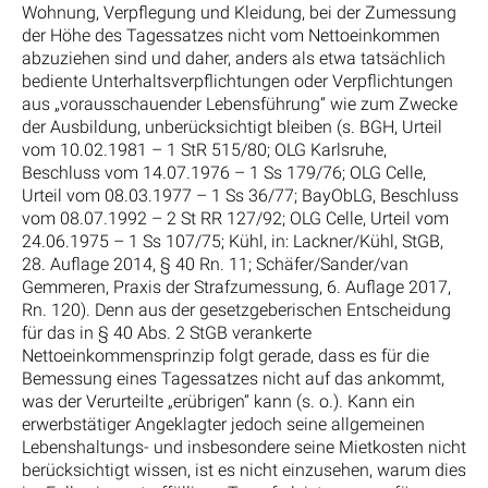
Wohnung, Verpflegung und Kleidung, bei der Zumessung
der Höhe des Tagessatzes nicht vom Nettoeinkommen
abzuziehen sind und daher, anders als etwa tatsächlich
bediente Unterhaltsverpflichtungen oder Verpflichtungen
aus „vorausschauender Lebensführung“ wie zum Zwecke
der Ausbildung, unberücksichtigt bleiben (s. BGH, Urteil
vom 10.02.1981 – 1 StR 515/80; OLG Karlsruhe,
Beschluss vom 14.07.1976 – 1 Ss 179/76; OLG Celle,
Urteil vom 08.03.1977 – 1 Ss 36/77; BayObLG, Beschluss
vom 08.07.1992 – 2 St RR 127/92; OLG Celle, Urteil vom
24.06.1975 – 1 Ss 107/75; Kühl, in: Lackner/Kühl, StGB,
28. Auflage 2014, § 40 Rn. 11; Schäfer/Sander/van
Gemmeren, Praxis der Strafzumessung, 6. Auflage 2017,
Rn. 120). Denn aus der gesetzgeberischen Entscheidung
für das in § 40 Abs. 2 StGB verankerte
Nettoeinkommensprinzip folgt gerade, dass es für die
Bemessung eines Tagessatzes nicht auf das ankommt,
was der Verurteilte „erübrigen“ kann (s. o.). Kann ein
erwerbstätiger Angeklagter jedoch seine allgemeinen
Lebenshaltungs- und insbesondere seine Mietkosten nicht
berücksichtigt wissen, ist es nicht einzusehen, warum dies