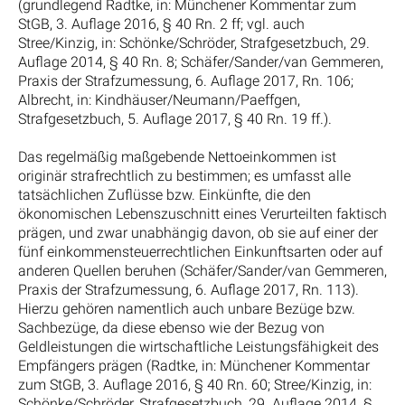
(grundlegend Radtke, in: Münchener Kommentar zum
StGB, 3. Auflage 2016, § 40 Rn. 2 ff; vgl. auch
Stree/Kinzig, in: Schönke/Schröder, Strafgesetzbuch, 29.
Auflage 2014, § 40 Rn. 8; Schäfer/Sander/van Gemmeren,
Praxis der Strafzumessung, 6. Auflage 2017, Rn. 106;
Albrecht, in: Kindhäuser/Neumann/Paeffgen,
Strafgesetzbuch, 5. Auflage 2017, § 40 Rn. 19 ff.).
Das regelmäßig maßgebende Nettoeinkommen ist
originär strafrechtlich zu bestimmen; es umfasst alle
tatsächlichen Zuflüsse bzw. Einkünfte, die den
ökonomischen Lebenszuschnitt eines Verurteilten faktisch
prägen, und zwar unabhängig davon, ob sie auf einer der
fünf einkommensteuerrechtlichen Einkunftsarten oder auf
anderen Quellen beruhen (Schäfer/Sander/van Gemmeren,
Praxis der Strafzumessung, 6. Auflage 2017, Rn. 113).
Hierzu gehören namentlich auch unbare Bezüge bzw.
Sachbezüge, da diese ebenso wie der Bezug von
Geldleistungen die wirtschaftliche Leistungsfähigkeit des
Empfängers prägen (Radtke, in: Münchener Kommentar
zum StGB, 3. Auflage 2016, § 40 Rn. 60; Stree/Kinzig, in:
Schönke/Schröder, Strafgesetzbuch, 29. Auflage 2014, §