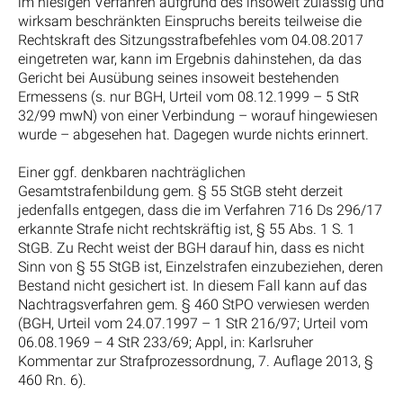
im hiesigen Verfahren aufgrund des insoweit zulässig und
wirksam beschränkten Einspruchs bereits teilweise die
Rechtskraft des Sitzungsstrafbefehles vom 04.08.2017
eingetreten war, kann im Ergebnis dahinstehen, da das
Gericht bei Ausübung seines insoweit bestehenden
Ermessens (s. nur BGH, Urteil vom 08.12.1999 – 5 StR
32/99 mwN) von einer Verbindung – worauf hingewiesen
wurde – abgesehen hat. Dagegen wurde nichts erinnert.
Einer ggf. denkbaren nachträglichen
Gesamtstrafenbildung gem. § 55 StGB steht derzeit
jedenfalls entgegen, dass die im Verfahren 716 Ds 296/17
erkannte Strafe nicht rechtskräftig ist, § 55 Abs. 1 S. 1
StGB. Zu Recht weist der BGH darauf hin, dass es nicht
Sinn von § 55 StGB ist, Einzelstrafen einzubeziehen, deren
Bestand nicht gesichert ist. In diesem Fall kann auf das
Nachtragsverfahren gem. § 460 StPO verwiesen werden
(BGH, Urteil vom 24.07.1997 – 1 StR 216/97; Urteil vom
06.08.1969 – 4 StR 233/69; Appl, in: Karlsruher
Kommentar zur Strafprozessordnung, 7. Auflage 2013, §
460 Rn. 6).