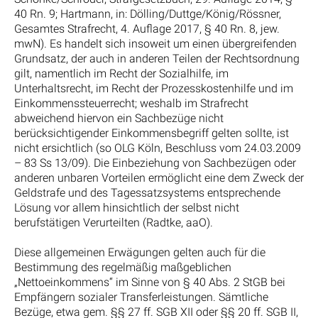
40 Rn. 9; Hartmann, in: Dölling/Duttge/König/Rössner,
Gesamtes Strafrecht, 4. Auflage 2017, § 40 Rn. 8, jew.
mwN). Es handelt sich insoweit um einen übergreifenden
Grundsatz, der auch in anderen Teilen der Rechtsordnung
gilt, namentlich im Recht der Sozialhilfe, im
Unterhaltsrecht, im Recht der Prozesskostenhilfe und im
Einkommenssteuerrecht; weshalb im Strafrecht
abweichend hiervon ein Sachbezüge nicht
berücksichtigender Einkommensbegriff gelten sollte, ist
nicht ersichtlich (so OLG Köln, Beschluss vom 24.03.2009
– 83 Ss 13/09). Die Einbeziehung von Sachbezügen oder
anderen unbaren Vorteilen ermöglicht eine dem Zweck der
Geldstrafe und des Tagessatzsystems entsprechende
Lösung vor allem hinsichtlich der selbst nicht
berufstätigen Verurteilten (Radtke, aaO).
Diese allgemeinen Erwägungen gelten auch für die
Bestimmung des regelmäßig maßgeblichen
„Nettoeinkommens“ im Sinne von § 40 Abs. 2 StGB bei
Empfängern sozialer Transferleistungen. Sämtliche
Bezüge, etwa gem. §§ 27 ff. SGB XII oder §§ 20 ff. SGB II,