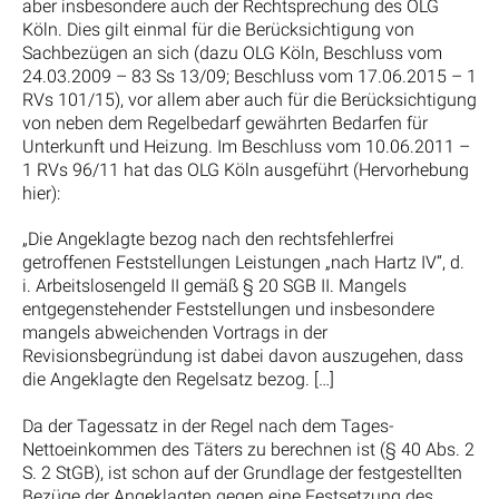
aber insbesondere auch der Rechtsprechung des OLG
Köln. Dies gilt einmal für die Berücksichtigung von
Sachbezügen an sich (dazu OLG Köln, Beschluss vom
24.03.2009 – 83 Ss 13/09; Beschluss vom 17.06.2015 – 1
RVs 101/15), vor allem aber auch für die Berücksichtigung
von neben dem Regelbedarf gewährten Bedarfen für
Unterkunft und Heizung. Im Beschluss vom 10.06.2011 –
1 RVs 96/11 hat das OLG Köln ausgeführt (Hervorhebung
hier):
„Die Angeklagte bezog nach den rechtsfehlerfrei
getroffenen Feststellungen Leistungen „nach Hartz IV“, d.
i. Arbeitslosengeld II gemäß § 20 SGB II. Mangels
entgegenstehender Feststellungen und insbesondere
mangels abweichenden Vortrags in der
Revisionsbegründung ist dabei davon auszugehen, dass
die Angeklagte den Regelsatz bezog. […]
Da der Tagessatz in der Regel nach dem Tages-
Nettoeinkommen des Täters zu berechnen ist (§ 40 Abs. 2
S. 2 StGB), ist schon auf der Grundlage der festgestellten
Bezüge der Angeklagten gegen eine Festsetzung des