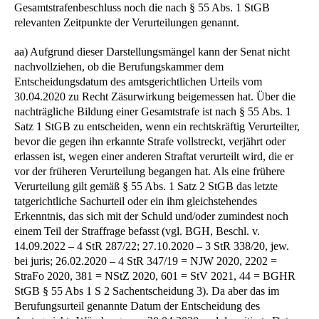
Gesamtstrafenbeschluss noch die nach § 55 Abs. 1 StGB
relevanten Zeitpunkte der Verurteilungen genannt.
aa) Aufgrund dieser Darstellungsmängel kann der Senat nicht
nachvollziehen, ob die Berufungskammer dem
Entscheidungsdatum des amtsgerichtlichen Urteils vom
30.04.2020 zu Recht Zäsurwirkung beigemessen hat. Über die
nachträgliche Bildung einer Gesamtstrafe ist nach § 55 Abs. 1
Satz 1 StGB zu entscheiden, wenn ein rechtskräftig Verurteilter,
bevor die gegen ihn erkannte Strafe vollstreckt, verjährt oder
erlassen ist, wegen einer anderen Straftat verurteilt wird, die er
vor der früheren Verurteilung begangen hat. Als eine frühere
Verurteilung gilt gemäß § 55 Abs. 1 Satz 2 StGB das letzte
tatgerichtliche Sachurteil oder ein ihm gleichstehendes
Erkenntnis, das sich mit der Schuld und/oder zumindest noch
einem Teil der Straffrage befasst (vgl. BGH, Beschl. v.
14.09.2022 – 4 StR 287/22; 27.10.2020 – 3 StR 338/20, jew.
bei juris; 26.02.2020 – 4 StR 347/19 = NJW 2020, 2202 =
StraFo 2020, 381 = NStZ 2020, 601 = StV 2021, 44 = BGHR
StGB § 55 Abs 1 S 2 Sachentscheidung 3). Da aber das im
Berufungsurteil genannte Datum der Entscheidung des