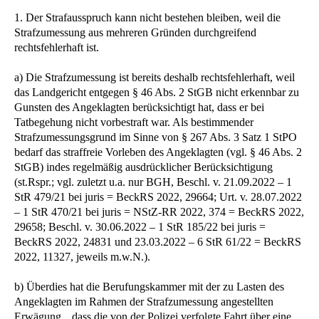
1. Der Strafausspruch kann nicht bestehen bleiben, weil die
Strafzumessung aus mehreren Gründen durchgreifend
rechtsfehlerhaft ist.
a) Die Strafzumessung ist bereits deshalb rechtsfehlerhaft, weil
das Landgericht entgegen § 46 Abs. 2 StGB nicht erkennbar zu
Gunsten des Angeklagten berücksichtigt hat, dass er bei
Tatbegehung nicht vorbestraft war. Als bestimmender
Strafzumessungsgrund im Sinne von § 267 Abs. 3 Satz 1 StPO
bedarf das straffreie Vorleben des Angeklagten (vgl. § 46 Abs. 2
StGB) indes regelmäßig ausdrücklicher Berücksichtigung
(st.Rspr.; vgl. zuletzt u.a. nur BGH, Beschl. v. 21.09.2022 – 1
StR 479/21 bei juris = BeckRS 2022, 29664; Urt. v. 28.07.2022
– 1 StR 470/21 bei juris = NStZ-RR 2022, 374 = BeckRS 2022,
29658; Beschl. v. 30.06.2022 – 1 StR 185/22 bei juris =
BeckRS 2022, 24831 und 23.03.2022 – 6 StR 61/22 = BeckRS
2022, 11327, jeweils m.w.N.).
b) Überdies hat die Berufungskammer mit der zu Lasten des
Angeklagten im Rahmen der Strafzumessung angestellten
Erwägung, „dass die von der Polizei verfolgte Fahrt über eine