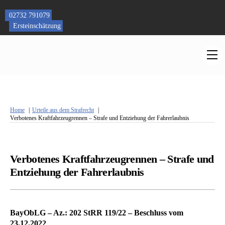
Skip
to
02732 791079
content
Ersteinschätzung
M
Home
Urteile aus dem Strafrecht
Verbotenes Kraftfahrzeugrennen – Strafe und Entziehung der Fahrerlaubnis
Verbotenes Kraftfahrzeugrennen – Strafe und
Entziehung der Fahrerlaubnis
BayObLG – Az.: 202 StRR 119/22 – Beschluss vom
23.12.2022