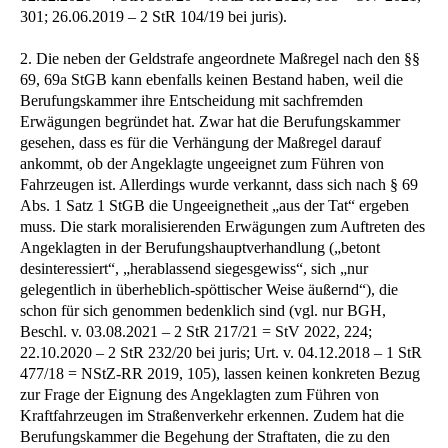
301; 26.06.2019 – 2 StR 104/19 bei juris).
2. Die neben der Geldstrafe angeordnete Maßregel nach den §§
69, 69a StGB kann ebenfalls keinen Bestand haben, weil die
Berufungskammer ihre Entscheidung mit sachfremden
Erwägungen begründet hat. Zwar hat die Berufungskammer
gesehen, dass es für die Verhängung der Maßregel darauf
ankommt, ob der Angeklagte ungeeignet zum Führen von
Fahrzeugen ist. Allerdings wurde verkannt, dass sich nach § 69
Abs. 1 Satz 1 StGB die Ungeeignetheit „aus der Tat“ ergeben
muss. Die stark moralisierenden Erwägungen zum Auftreten des
Angeklagten in der Berufungshauptverhandlung („betont
desinteressiert“, „herablassend siegesgewiss“, sich „nur
gelegentlich in überheblich-spöttischer Weise äußernd“), die
schon für sich genommen bedenklich sind (vgl. nur BGH,
Beschl. v. 03.08.2021 – 2 StR 217/21 = StV 2022, 224;
22.10.2020 – 2 StR 232/20 bei juris; Urt. v. 04.12.2018 – 1 StR
477/18 = NStZ-RR 2019, 105), lassen keinen konkreten Bezug
zur Frage der Eignung des Angeklagten zum Führen von
Kraftfahrzeugen im Straßenverkehr erkennen. Zudem hat die
Berufungskammer die Begehung der Straftaten, die zu den