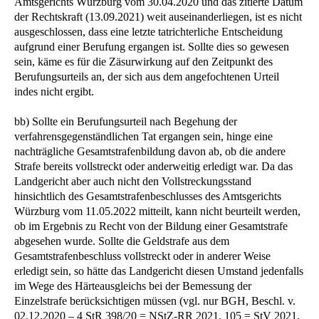
Amtsgerichts Würzburg vom 30.04.2020 und das zitierte Datum
der Rechtskraft (13.09.2021) weit auseinanderliegen, ist es nicht
ausgeschlossen, dass eine letzte tatrichterliche Entscheidung
aufgrund einer Berufung ergangen ist. Sollte dies so gewesen
sein, käme es für die Zäsurwirkung auf den Zeitpunkt des
Berufungsurteils an, der sich aus dem angefochtenen Urteil
indes nicht ergibt.
bb) Sollte ein Berufungsurteil nach Begehung der
verfahrensgegenständlichen Tat ergangen sein, hinge eine
nachträgliche Gesamtstrafenbildung davon ab, ob die andere
Strafe bereits vollstreckt oder anderweitig erledigt war. Da das
Landgericht aber auch nicht den Vollstreckungsstand
hinsichtlich des Gesamtstrafenbeschlusses des Amtsgerichts
Würzburg vom 11.05.2022 mitteilt, kann nicht beurteilt werden,
ob im Ergebnis zu Recht von der Bildung einer Gesamtstrafe
abgesehen wurde. Sollte die Geldstrafe aus dem
Gesamtstrafenbeschluss vollstreckt oder in anderer Weise
erledigt sein, so hätte das Landgericht diesen Umstand jedenfalls
im Wege des Härteausgleichs bei der Bemessung der
Einzelstrafe berücksichtigen müssen (vgl. nur BGH, Beschl. v.
02.12.2020 – 4 StR 398/20 = NStZ-RR 2021, 105 = StV 2021,