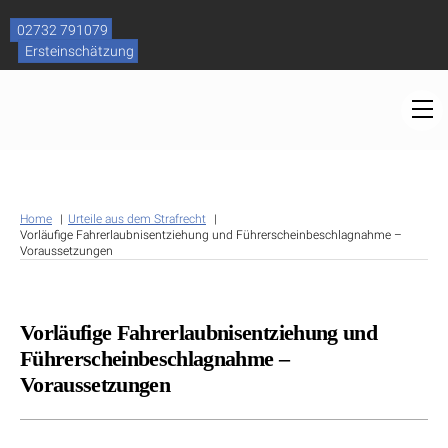
Skip
to
02732 791079
content
Ersteinschätzung
M
Home
Urteile aus dem Strafrecht
Vorläufige Fahrerlaubnisentziehung und Führerscheinbeschlagnahme –
Voraussetzungen
Vorläufige Fahrerlaubnisentziehung und
Führerscheinbeschlagnahme –
Voraussetzungen