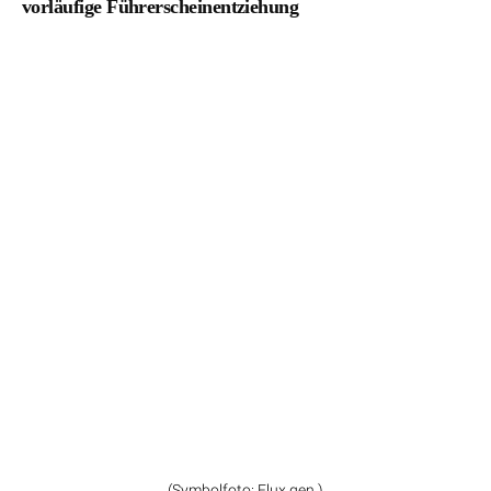
vorläufige Führerscheinentziehung
(Symbolfoto: Flux gen.)