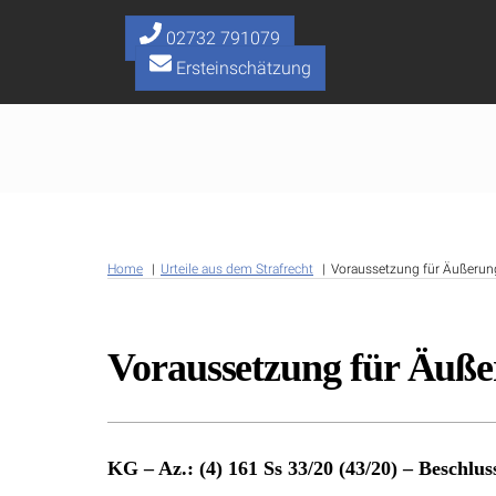
Skip
to
02732 791079
content
Ersteinschätzung
Home
Urteile aus dem Strafrecht
Voraussetzung für Äußerung
Voraussetzung für Äußer
KG – Az.: (4) 161 Ss 33/20 (43/20) – Beschlu