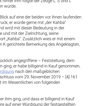
hinter ihm folgte der Zeuge L. S und L
en würde.
lick auf eine der beiden vor ihnen laufenden
ruck, er würde gerne mit „der Kahba“
nd wird mit dieser Bedeutung in der
und mit der Zielrichtung, seine
t „Kahba“. Zusätzlich wies er mit einem
n K gerichtete Bemerkung des Angeklagten,
ücklich angegriffene – Feststellung, dem
m ging, er habe billigend in Kauf genommen,
rdigung
nach den maßgeblichen
Beschluss vom 29. November 2019 – [4] 161
it im Wesentlichen von folgenden
 ihm ging, und dass er billigend in Kauf
 auf einer Würdigung der festgestellten