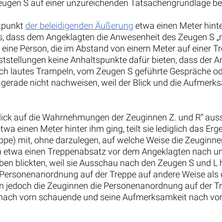
gen S auf einer unzureichenden Tatsachengrundlage be
itpunkt
der beleidigenden Äußerung
etwa einen Meter hinte
 dass dem Angeklagten die Anwesenheit des Zeugen S „nic
 eine Person, die im Abstand von einem Meter auf einer T
ststellungen keine Anhaltspunkte dafür bieten, dass der 
ch lautes Trampeln, vom Zeugen S geführte Gespräche 
gerade nicht nachweisen, weil der Blick und die Aufmerk
lick auf die Wahrnehmungen der Zeuginnen Z. und R“ auss
twa einen Meter hinter ihm ging, teilt sie lediglich das
ppe) mit, ohne darzulegen, auf welche Weise die Zeugi
n etwa einen Treppenabsatz vor dem Angeklagten nach unte
n blickten, weil sie Ausschau nach den Zeugen S und L hi
e Personenanordnung auf der Treppe auf andere Weise als
enn jedoch die Zeuginnen die Personenanordnung auf der T
r nach vorn schauende und seine Aufmerksamkeit nach vo