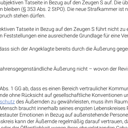
subjektiven Tatseite in Bezug auf den Zeugen S auf. Die ü
hen bleiben (§ 353 Abs. 2 StPO). Die neue Strafkammer ist 
spruch stehen dürfen.
ektiven Tatseite in Bezug auf den Zeugen S führt nicht zu
nen Feststellungen eine ausreichende Grundlage für eine Ve
dass sich der Angeklagte bereits durch die Äußerung geg
rfahrensgegenständliche Äußerung nicht – wovon der Revi
 2 Abs. 1 GG ab, dass es einen Bereich vertraulicher Komm
rnde ohne Rücksicht auf gesellschaftliche Konventionen u
sschutz
des Äußernden zu gewährleisten, muss ihm Raum 
 Mensch braucht innerhalb seines engsten Lebenskreises
stauter Emotionen in Bezug auf außenstehende Personen 
reis kann der Äußernde regelmäßig darauf vertrauen, dass
er der Öffentlichkeit wegen ihres ehrverletzenden Gehal