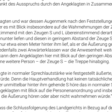
unkt des Ausspruchs durch den Angeklagten in Zusammens
lagten und war dessen Augenmerk nach den Feststellung
er es mit Blick insbesondere auf die Wahrnehmungen der Z
timmend mit den Zeugen S und L übereinstimmend derart 
unter liefen und diesen in geringem Abstand der Zeuge S
 etwa einen Meter hinter ihm lief, als er die Äußerung ge
jedenfalls zwei Anwärterklassen war die Anwesenheit weit
nn dem Angeklagten hier mit Blick auf den geringen Absta
eine weitere Person – der Zeuge S – die Treppe hinabging.
e in normaler Sprechlautstärke wie festgestellt äußerte, 
ürde. Denn die Hauptverhandlung hat keinen tatsächliche
r unmittelbar hinter ihm gehende S höre das in normaler S
 Angeklagten mit Blick auf die Personenanordnung und in
S die Äußerung hören oder aber nicht wahrnehmen würde.“
ss die Schlussfolgerung des Landgerichts in Bezug auf de