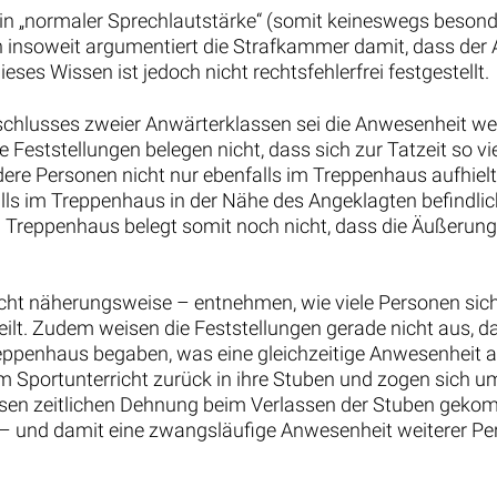
in „normaler Sprechlautstärke“ (somit keineswegs besonde
 insoweit argumentiert die Strafkammer damit, dass der A
ses Wissen ist jedoch nicht rechtsfehlerfrei festgestellt.
schlusses zweier Anwärterklassen sei die Anwesenheit we
ie Feststellungen belegen nicht, dass sich zur Tatzeit so 
dere Personen nicht nur ebenfalls im Treppenhaus aufhiel
lls im Treppenhaus in der Nähe des Angeklagten befindlic
n Treppenhaus belegt somit noch nicht, dass die Äußerun
icht näherungsweise – entnehmen, wie viele Personen sich
ilt. Zudem weisen die Feststellungen gerade nicht aus, d
Treppenhaus begaben, was eine gleichzeitige Anwesenheit 
Sportunterricht zurück in ihre Stuben und zogen sich um. 
ssen zeitlichen Dehnung beim Verlassen der Stuben gekomm
– und damit eine zwangsläufige Anwesenheit weiterer Pe