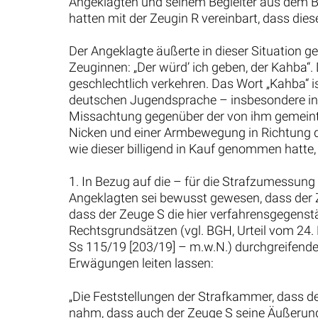
Angeklagten und seinem Begleiter aus dem Be
hatten mit der Zeugin R vereinbart, dass di
Der Angeklagte äußerte in dieser Situation g
Zeuginnen: „Der würd’ ich geben, der Kahba“.
geschlechtlich verkehren. Das Wort „Kahba“ i
deutschen Jugendsprache – insbesondere in 
Missachtung gegenüber der von ihm gemeinte
Nicken und einer Armbewegung in Richtung d
wie dieser billigend in Kauf genommen hatte,
1. In Bezug auf die – für die Strafzumessun
Angeklagten sei bewusst gewesen, dass der Z
dass der Zeuge S die hier verfahrensgegenst
Rechtsgrundsätzen (vgl. BGH, Urteil vom 24.
Ss 115/19 [203/19] – m.w.N.) durchgreifende
Erwägungen leiten lassen:
„Die Feststellungen der Strafkammer, dass de
nahm, dass auch der Zeuge S seine Äußerung