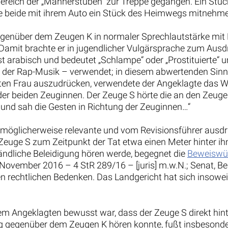
reich der „Männerstuben“ zur Treppe gegangen. Ein Stück 
ese beide mit ihrem Auto ein Stück des Heimwegs mitnehm
egenüber dem Zeugen K in normaler Sprechlautstärke mit B
 Damit brachte er in jugendlicher Vulgärsprache zum Ausd
st arabisch und bedeutet „Schlampe“ oder „Prostituierte“ u
der Rap-Musik – verwendet; in diesem abwertenden Sinne 
n Frau auszudrücken, verwendete der Angeklagte das Wor
er beiden Zeuginnen. Der Zeuge S hörte die an den Zeuge
 und sah die Gesten in Richtung der Zeuginnen…“
g möglicherweise relevante und vom Revisionsführer ausdr
euge S zum Zeitpunkt der Tat etwa einen Meter hinter ih
ändliche Beleidigung hören werde, begegnet die
Beweiswü
 November 2016 – 4 StR 289/16 – [juris] m.w.N.; Senat, 
n rechtlichen Bedenken. Das Landgericht hat sich insowe
m Angeklagten bewusst war, dass der Zeuge S direkt hinter
 gegenüber dem Zeugen K hören konnte, fußt insbesondere