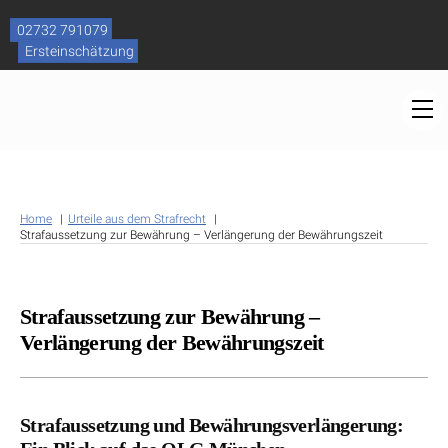
Skip
to
02732 791079
content
Ersteinschätzung
M
Home
Urteile aus dem Strafrecht
Strafaussetzung zur Bewährung – Verlängerung der Bewährungszeit
Strafaussetzung zur Bewährung –
Verlängerung der Bewährungszeit
Strafaussetzung und Bewährungsverlängerung: