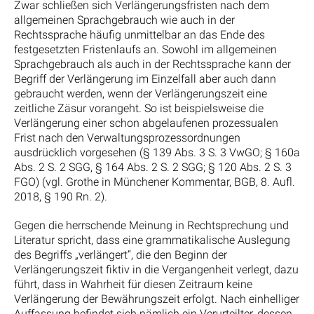
Zwar schließen sich Verlängerungsfristen nach dem
allgemeinen Sprachgebrauch wie auch in der
Rechtssprache häufig unmittelbar an das Ende des
festgesetzten Fristenlaufs an. Sowohl im allgemeinen
Sprachgebrauch als auch in der Rechtssprache kann der
Begriff der Verlängerung im Einzelfall aber auch dann
gebraucht werden, wenn der Verlängerungszeit eine
zeitliche Zäsur vorangeht. So ist beispielsweise die
Verlängerung einer schon abgelaufenen prozessualen
Frist nach den Verwaltungsprozessordnungen
ausdrücklich vorgesehen (§ 139 Abs. 3 S. 3 VwGO; § 160a
Abs. 2 S. 2 SGG, § 164 Abs. 2 S. 2 SGG; § 120 Abs. 2 S. 3
FGO) (vgl. Grothe in Münchener Kommentar, BGB, 8. Aufl.
2018, § 190 Rn. 2).
Gegen die herrschende Meinung in Rechtsprechung und
Literatur spricht, dass eine grammatikalische Auslegung
des Begriffs „verlängert“, die den Beginn der
Verlängerungszeit fiktiv in die Vergangenheit verlegt, dazu
führt, dass in Wahrheit für diesen Zeitraum keine
Verlängerung der Bewährungszeit erfolgt. Nach einhelliger
Auffassung befindet sich nämlich ein Verurteilter, dessen