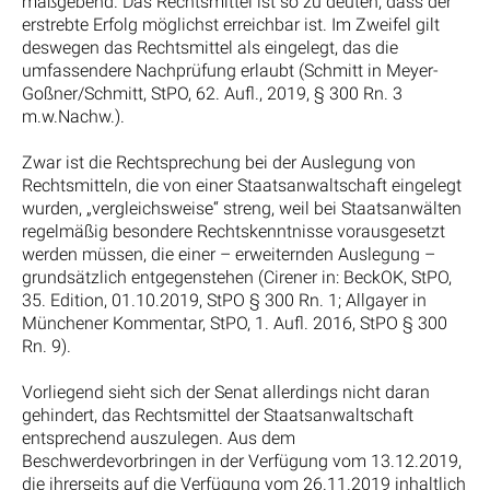
maßgebend. Das Rechtsmittel ist so zu deuten, dass der
erstrebte Erfolg möglichst erreichbar ist. Im Zweifel gilt
deswegen das Rechtsmittel als eingelegt, das die
umfassendere Nachprüfung erlaubt (Schmitt in Meyer-
Goßner/Schmitt, StPO, 62. Aufl., 2019, § 300 Rn. 3
m.w.Nachw.).
Zwar ist die Rechtsprechung bei der Auslegung von
Rechtsmitteln, die von einer Staatsanwaltschaft eingelegt
wurden, „vergleichsweise“ streng, weil bei Staatsanwälten
regelmäßig besondere Rechtskenntnisse vorausgesetzt
werden müssen, die einer – erweiternden Auslegung –
grundsätzlich entgegenstehen (Cirener in: BeckOK, StPO,
35. Edition, 01.10.2019, StPO § 300 Rn. 1; Allgayer in
Münchener Kommentar, StPO, 1. Aufl. 2016, StPO § 300
Rn. 9).
Vorliegend sieht sich der Senat allerdings nicht daran
gehindert, das Rechtsmittel der Staatsanwaltschaft
entsprechend auszulegen. Aus dem
Beschwerdevorbringen in der Verfügung vom 13.12.2019,
die ihrerseits auf die Verfügung vom 26.11.2019 inhaltlich