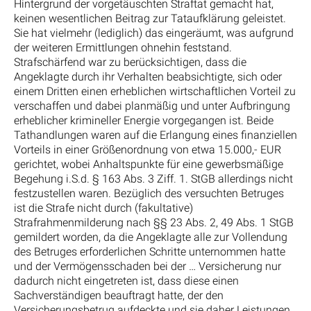
Hintergrund der vorgetäuschten Straftat gemacht hat,
keinen wesentlichen Beitrag zur Tataufklärung geleistet.
Sie hat vielmehr (lediglich) das eingeräumt, was aufgrund
der weiteren Ermittlungen ohnehin feststand.
Strafschärfend war zu berücksichtigen, dass die
Angeklagte durch ihr Verhalten beabsichtigte, sich oder
einem Dritten einen erheblichen wirtschaftlichen Vorteil zu
verschaffen und dabei planmäßig und unter Aufbringung
erheblicher krimineller Energie vorgegangen ist. Beide
Tathandlungen waren auf die Erlangung eines finanziellen
Vorteils in einer Größenordnung von etwa 15.000,- EUR
gerichtet, wobei Anhaltspunkte für eine gewerbsmäßige
Begehung i.S.d. § 163 Abs. 3 Ziff. 1. StGB allerdings nicht
festzustellen waren. Bezüglich des versuchten Betruges
ist die Strafe nicht durch (fakultative)
Strafrahmenmilderung nach §§ 23 Abs. 2, 49 Abs. 1 StGB
gemildert worden, da die Angeklagte alle zur Vollendung
des Betruges erforderlichen Schritte unternommen hatte
und der Vermögensschaden bei der … Versicherung nur
dadurch nicht eingetreten ist, dass diese einen
Sachverständigen beauftragt hatte, der den
Versicherungsbetrug aufdeckte und sie daher Leistungen