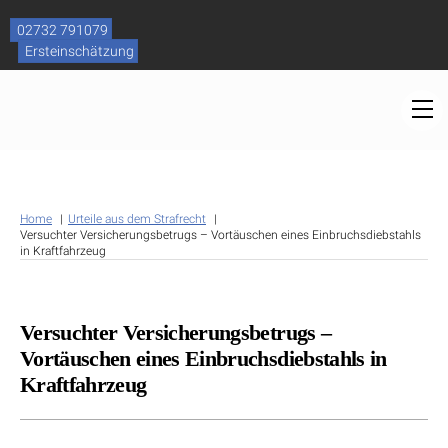
Skip
to
02732 791079
content
Ersteinschätzung
M
Home
Urteile aus dem Strafrecht
Versuchter Versicherungsbetrugs – Vortäuschen eines Einbruchsdiebstahls
in Kraftfahrzeug
Versuchter Versicherungsbetrugs –
Vortäuschen eines Einbruchsdiebstahls in
Kraftfahrzeug