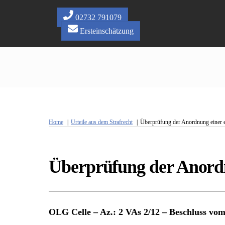
Skip
to
02732 791079
content
Ersteinschätzung
Home
Urteile aus dem Strafrecht
Überprüfung der Anordnung einer 
Überprüfung der Anordn
OLG Celle – Az.: 2 VAs 2/12 – Beschluss vom