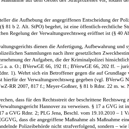
teller die Aufhebung der angegriffenen Entscheidung der Poli
81 b 2. Alt. StPO) begehrt, ist eine öffentlich-rechtliche Stre
ichen Regelung der Verwaltungsrechtsweg eröffnet ist (§ 40 
altungsgerichts dienen die Anfertigung, Aufbewahrung und 
polizeilichen Sammlungen nach ihrer gesetzlichen Zweckbest
ahrnehmung der Aufgaben, die der Kriminalpolizei hinsichtlic
 a. a. O.; BVerwGE 66, 192 ff.; BVerwGE 66, 202 ff. – juri
Rdnr. 1). Wehrt sich ein Betroffener gegen die auf Grundlage
ist hierfür der Verwaltungsrechtsweg gegeben (vgl. BVerwG
wZ-RR 2007, 817 f.; Meyer-Goßner, § 81 b Rdnr. 22 m. w. N
hen, dass für den Rechtsstreit der beschrittene Rechtsweg zu
 Verwaltungsgericht Hannover zu verweisen. § 17 a GVG ist im
17 a GVG Rdnr. 2; PLG Jena, Beschl. vom 19.10.2010 – 1 VAs 
. EGGVG, dass die angegriffene Maßnahme als Maßnahme eine
andelnde Polizeibehörde nicht strafverfolgend, sondern – wie 