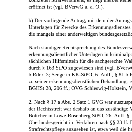
eröffnet ist (vgl. BVerwG a. a. O.).
b) Der vorliegende Antrag, mit dem der Antrags
Unterlagen für Zwecke des Erkennungsdienstes (§ 
die mangels einer anderweitigen bundesgesetzl
Nach ständiger Rechtsprechung des Bundesverw
erkennungsdienstlicher Unterlagen in kriminal
sächlichen Hilfsmitteln für die sachgerechte W
durch § 163 StPO zugewiesen sind (vgl. BVerwG
b Rdnr. 3; Senge in KK-StPO, 6. Aufl., § 81 b 
zu seiner erkennungsdienstlichen Behandlung, 
BGHSt 28, 206 ff.; OVG Schleswig-Holstein, V
2. Nach § 17 a Abs. 2 Satz 1 GVG war auszusprec
der Rechtsstreit war deshalb an das zuständige
Böttcher in Löwe-Rosenberg StPO, 26. Aufl. § 
Oberlandesgericht im Verfahren nach §§ 23 ff
Strafrechtspflege anzusehen ist, etwa weil die h