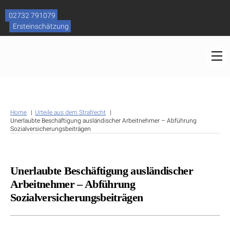
Skip
to
02732 791079
content
Ersteinschätzung
M
Home
Urteile aus dem Strafrecht
Unerlaubte Beschäftigung ausländischer Arbeitnehmer – Abführung
Sozialversicherungsbeiträgen
Unerlaubte Beschäftigung ausländischer
Arbeitnehmer – Abführung
Sozialversicherungsbeiträgen