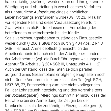
haben, richtig gewürdigt werden kann und ihre getrennte
Würdigung und Aburteilung in verschiedenen Verfahren
als unnatürliche Aufspaltung eines einheitlichen
Lebensvorgangs empfunden würde (BGHSt 23, 141). Im
vorliegenden Fall sind diese Voraussetzungen erfüllt.
Zwar wird das bloße Unterlassen der Anmeldung der
betreffenden Arbeitnehmerin bei der für die
Sozialversicherungsabgaben zuständigen Einzugsstelle
weder durch § 266 a StGB noch durch § 404 Abs. 2 Nr. 3
SGB III erfasst. Anmeldepflichtig hinsichtlich der
Arbeitserlaubnis ist auch nicht der Arbeitgeber, sondern
der Arbeitnehmer (vgl. die Durchführungsanweisungen der
Agentur für Arbeit zu § 284 SGB III, Unterpunkt 4.1.112).
Auch der Umstand, dass die Taten zeitlich parallel
aufgrund eines Gesamtplans erfolgten, genügt allein noch
nicht für die Annahme einer prozessualen Tat (vgl. BGH,
NStZ 88, 77, Entscheidung zum hier nicht vorliegenden
Fall der Lohnsteuerhinterziehung und des Vorenthaltens
der Sozialabgaben). Allerdings kommt hier hinzu, dass der
Betroffene bei der Anmeldung der Zeugin bei der
Krankenkasse als der zuständigen Einzugsstelle gem. §
28 a SGB IV ihre Staatsangehörigkeit hätte angeben