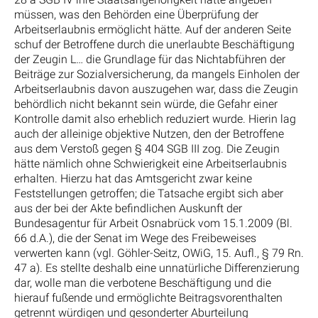
müssen, was den Behörden eine Überprüfung der
Arbeitserlaubnis ermöglicht hätte. Auf der anderen Seite
schuf der Betroffene durch die unerlaubte Beschäftigung
der Zeugin L… die Grundlage für das Nichtabführen der
Beiträge zur Sozialversicherung, da mangels Einholen der
Arbeitserlaubnis davon auszugehen war, dass die Zeugin
behördlich nicht bekannt sein würde, die Gefahr einer
Kontrolle damit also erheblich reduziert wurde. Hierin lag
auch der alleinige objektive Nutzen, den der Betroffene
aus dem Verstoß gegen § 404 SGB III zog. Die Zeugin
hätte nämlich ohne Schwierigkeit eine Arbeitserlaubnis
erhalten. Hierzu hat das Amtsgericht zwar keine
Feststellungen getroffen; die Tatsache ergibt sich aber
aus der bei der Akte befindlichen Auskunft der
Bundesagentur für Arbeit Osnabrück vom 15.1.2009 (Bl.
66 d.A.), die der Senat im Wege des Freibeweises
verwerten kann (vgl. Göhler-Seitz, OWiG, 15. Aufl., § 79 Rn.
47 a). Es stellte deshalb eine unnatürliche Differenzierung
dar, wolle man die verbotene Beschäftigung und die
hierauf fußende und ermöglichte Beitragsvorenthalten
getrennt würdigen und gesonderter Aburteilung