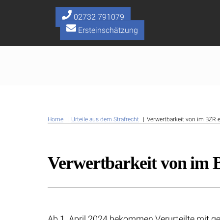
Skip
to
02732 791079
content
Ersteinschätzung
Home
Urteile aus dem Strafrecht
Verwertbarkeit von im BZR e
Verwertbarkeit von im B
Ab 1. April 2024 bekommen Verurteilte mit ge