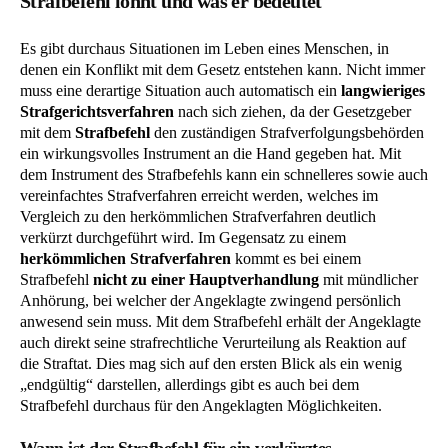
Strafbefehl lohnt und was er bedeutet
Es gibt durchaus Situationen im Leben eines Menschen, in
denen ein Konflikt mit dem Gesetz entstehen kann. Nicht immer
muss eine derartige Situation auch automatisch ein
langwieriges
Strafgerichtsverfahren
nach sich ziehen, da der Gesetzgeber
mit dem
Strafbefehl
den zuständigen Strafverfolgungsbehörden
ein wirkungsvolles Instrument an die Hand gegeben hat. Mit
dem Instrument des Strafbefehls kann ein schnelleres sowie auch
vereinfachtes Strafverfahren erreicht werden, welches im
Vergleich zu den herkömmlichen Strafverfahren deutlich
verkürzt durchgeführt wird. Im Gegensatz zu einem
herkömmlichen Strafverfahren
kommt es bei einem
Strafbefehl
nicht zu einer Hauptverhandlung
mit mündlicher
Anhörung, bei welcher der Angeklagte zwingend persönlich
anwesend sein muss. Mit dem Strafbefehl erhält der Angeklagte
auch direkt seine strafrechtliche Verurteilung als Reaktion auf
die Straftat. Dies mag sich auf den ersten Blick als ein wenig
„endgültig“ darstellen, allerdings gibt es auch bei dem
Strafbefehl durchaus für den Angeklagten Möglichkeiten.
Wann ist der Strafbefehl für ein verkürztes