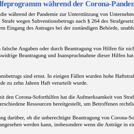
thilfeprogramm während der Corona-Pande
 die während der Pandemie zur Unterstützung von Unternehmen
e Strafe wegen Subventionsbetrugs nach § 264 des Strafgeset
 dem Eingang des Antrages bei der zuständigen Behörde, unabhä
h falsche Angaben oder durch Beantragung von Hilfen für nicht
widrige Beantragung und Inanspruchnahme dieser Hilfen hat 
sbetrugs sind ernst. In einigen Fällen wurden hohe Haftstraf
e zu zehn Jahren Haft verurteilt wurde.
 den Corona-Soforthilfen hat die Aufmerksamkeit von Stra
erschiedene Ressourcen bereitgestellt, um Betroffenen rechtl
ng darüber, ob die unberechtigte Beantragung von Corona-Sof
 angesehen werden kann, insbesondere wenn die Anträge in ei