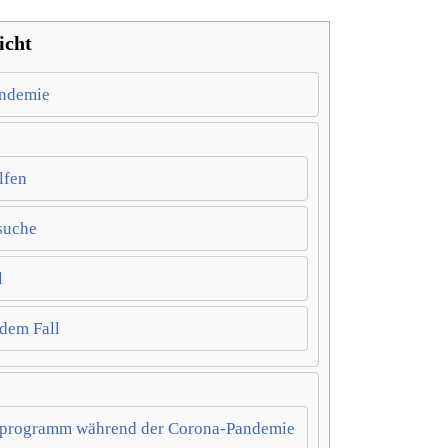
icht
andemie
lfen
suche
l
dem Fall
feprogramm während der Corona-Pandemie