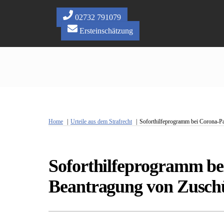
Skip
to
02732 791079
content
Ersteinschätzung
Home
Urteile aus dem Strafrecht
Soforthilfeprogramm bei Corona-P
Soforthilfeprogramm be
Beantragung von Zusch