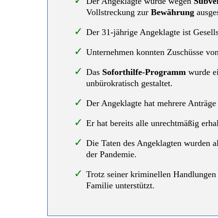
Der Angeklagte wurde wegen
Subve
Vollstreckung zur
Bewährung
ausges
Der 31-jährige Angeklagte ist Gesell
Unternehmen konnten Zuschüsse von b
Das
Soforthilfe-Programm
wurde ei
unbürokratisch gestaltet.
Der Angeklagte hat mehrere Anträge g
Er hat bereits alle unrechtmäßig erh
Die Taten des Angeklagten wurden als
der Pandemie.
Trotz seiner kriminellen Handlungen 
Familie unterstützt.