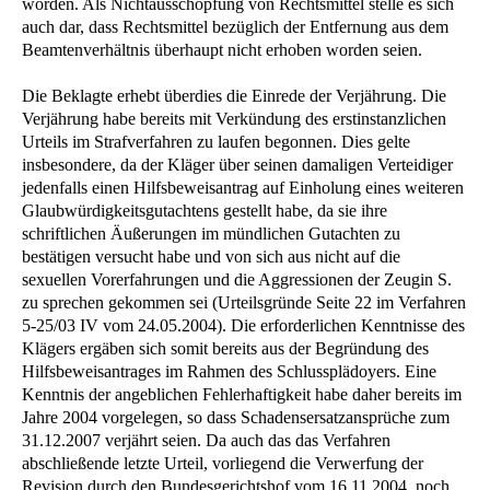
worden. Als Nichtausschöpfung von Rechtsmittel stelle es sich
auch dar, dass Rechtsmittel bezüglich der Entfernung aus dem
Beamtenverhältnis überhaupt nicht erhoben worden seien.
Die Beklagte erhebt überdies die Einrede der Verjährung. Die
Verjährung habe bereits mit Verkündung des erstinstanzlichen
Urteils im Strafverfahren zu laufen begonnen. Dies gelte
insbesondere, da der Kläger über seinen damaligen Verteidiger
jedenfalls einen Hilfsbeweisantrag auf Einholung eines weiteren
Glaubwürdigkeitsgutachtens gestellt habe, da sie ihre
schriftlichen Äußerungen im mündlichen Gutachten zu
bestätigen versucht habe und von sich aus nicht auf die
sexuellen Vorerfahrungen und die Aggressionen der Zeugin S.
zu sprechen gekommen sei (Urteilsgründe Seite 22 im Verfahren
5-25/03 IV vom 24.05.2004). Die erforderlichen Kenntnisse des
Klägers ergäben sich somit bereits aus der Begründung des
Hilfsbeweisantrages im Rahmen des Schlussplädoyers. Eine
Kenntnis der angeblichen Fehlerhaftigkeit habe daher bereits im
Jahre 2004 vorgelegen, so dass Schadensersatzansprüche zum
31.12.2007 verjährt seien. Da auch das das Verfahren
abschließende letzte Urteil, vorliegend die Verwerfung der
Revision durch den Bundesgerichtshof vom 16.11.2004, noch