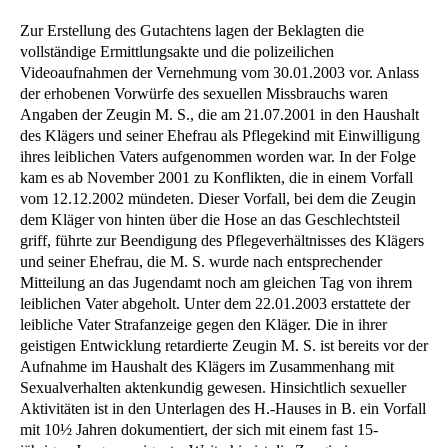
Zur Erstellung des Gutachtens lagen der Beklagten die
vollständige Ermittlungsakte und die polizeilichen
Videoaufnahmen der Vernehmung vom 30.01.2003 vor. Anlass
der erhobenen Vorwürfe des sexuellen Missbrauchs waren
Angaben der Zeugin M. S., die am 21.07.2001 in den Haushalt
des Klägers und seiner Ehefrau als Pflegekind mit Einwilligung
ihres leiblichen Vaters aufgenommen worden war. In der Folge
kam es ab November 2001 zu Konflikten, die in einem Vorfall
vom 12.12.2002 mündeten. Dieser Vorfall, bei dem die Zeugin
dem Kläger von hinten über die Hose an das Geschlechtsteil
griff, führte zur Beendigung des Pflegeverhältnisses des Klägers
und seiner Ehefrau, die M. S. wurde nach entsprechender
Mitteilung an das Jugendamt noch am gleichen Tag von ihrem
leiblichen Vater abgeholt. Unter dem 22.01.2003 erstattete der
leibliche Vater Strafanzeige gegen den Kläger. Die in ihrer
geistigen Entwicklung retardierte Zeugin M. S. ist bereits vor der
Aufnahme im Haushalt des Klägers im Zusammenhang mit
Sexualverhalten aktenkundig gewesen. Hinsichtlich sexueller
Aktivitäten ist in den Unterlagen des H.-Hauses in B. ein Vorfall
mit 10½ Jahren dokumentiert, der sich mit einem fast 15-