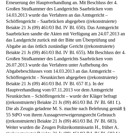
Erneuerung der Hauptverhandlung an. Mit Beschluss der 4.
Großen Strafkammer des Landgerichts Saarbrücken vom
14.03.2013 wurde das Verfahren an das Amtsgericht –
Schöffengericht – Saarbrücken abgegeben ((rekonstruierte)
Beiakte 21 Js (09) 461/03 Bd. IV Bl. 650). Das Amtsgericht
Saarbrücken sandte die Akten mit Verfügung am 24.07.2013 an
das Landgericht zurück mit der Bitte um Überprüfung und
Abgabe an das örtlich zuständige Gericht ((rekonstruierte)
Beiakte 21 Js (09) 461/03 Bd. IV Bl. 655). Mit Beschluss der 4.
Großen Strafkammer des Landgerichts Saarbrücken vom
26.07.2013 wurde das Verfahren unter Aufhebung des
Abgabebeschlusses vom 14.03.2013 an das Amtsgericht –
Schöffengericht – Neunkirchen abgegeben ((rekonstruierte)
Beiakte 21 Js (09) 461/03 Bd. IV Bl. 657 ff.). In der
Hauptverhandlung vom 07.11.2013 vor dem Amtsgericht
Neunkirchen – Schöffengericht – wurde der Kläger befragt
((rekonstruierte) Beiakte 21 Js (09) 461/03 Bd. IV Bl. 681 f.).
Die als Zeugin geladene M. S. machte nach Belehrung gemäß §
55 StPO von ihrem Aussageverweigerungsrecht Gebrauch
((rekonstruierte) Beiakte 21 Js (09) 461/03 Bd. IV Bl. 683).
Weiter wurden die Zeugen Polizeikommissarin H., früher A.