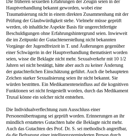
Die früheren sexuellen Erfahrungen der Zeugin seien in der
Hauptverhandlung bekannt geworden, wobei eine
Traumatisierung nicht in einem direkten Zusammenhang mit der
Prüfung der Glaubwürdigkeit stehe. Vielmehr müsse geprüft
werden, ob inhaltliche Aspekte Basis für ungerechtfertigte
Beschuldigungen ohne Erfahrungshintergrund seien. Inwieweit
die im Zeitpunkt der Gutachtenerstellung nicht bekannten
Vorgänge der Jugendfreizeit in T. und Äußerungen gegenüber
einer Schwägerin in der Hauptverhandlung thematisiert worden
seien, wisse die Beklagte nicht mehr. Sexualverkehr mit 10 1/2
Jahren sei nicht bestätigt, hätte aber auch zu keiner Änderung
der gutachterlichen Einschätzung geführt. Auch die behaupteten
Zeichen starker Sexualisierung seien ihr nicht bekannt. Sie
würden bestritten. Ein Medikamenteneinfluss auf die kognitiven
Funktionen sei nicht festgestellt worden, durch das Medikament
Truxal könne ein solcher nicht entstehen.
Die Individualverflechtung zum Ausschluss einer
Personenübertragung sei geprüft worden. Erinnerungen an ihr
mündlich erstattetes Gutachten habe die Beklagte nicht mehr.
Auch das Gutachten des Prof. Dr. S. sei methodisch angreifbar,
da die Befragung einer intelligenzgeminderten Person durch