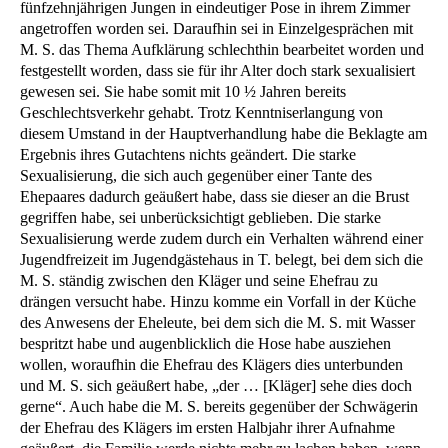
fünfzehnjährigen Jungen in eindeutiger Pose in ihrem Zimmer
angetroffen worden sei. Daraufhin sei in Einzelgesprächen mit
M. S. das Thema Aufklärung schlechthin bearbeitet worden und
festgestellt worden, dass sie für ihr Alter doch stark sexualisiert
gewesen sei. Sie habe somit mit 10 ½ Jahren bereits
Geschlechtsverkehr gehabt. Trotz Kenntniserlangung von
diesem Umstand in der Hauptverhandlung habe die Beklagte am
Ergebnis ihres Gutachtens nichts geändert. Die starke
Sexualisierung, die sich auch gegenüber einer Tante des
Ehepaares dadurch geäußert habe, dass sie dieser an die Brust
gegriffen habe, sei unberücksichtigt geblieben. Die starke
Sexualisierung werde zudem durch ein Verhalten während einer
Jugendfreizeit im Jugendgästehaus in T. belegt, bei dem sich die
M. S. ständig zwischen den Kläger und seine Ehefrau zu
drängen versucht habe. Hinzu komme ein Vorfall in der Küche
des Anwesens der Eheleute, bei dem sich die M. S. mit Wasser
bespritzt habe und augenblicklich die Hose habe ausziehen
wollen, woraufhin die Ehefrau des Klägers dies unterbunden
und M. S. sich geäußert habe, „der … [Kläger] sehe dies doch
gerne“. Auch habe die M. S. bereits gegenüber der Schwägerin
der Ehefrau des Klägers im ersten Halbjahr ihrer Aufnahme