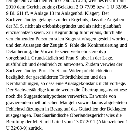
fertigte ein Gutachten vom 01.04.2010 an, welches erst im Juli
2010 dem Gericht zuging (Beiakten 2 O 77/05 bzw. 1 U 32/08-
9 Bl. 611 ff. = Anlage 13 im Anlagenbd. Kläger). Der
Sachverständige gelangte zu dem Ergebnis, dass die Angaben
der M. S. nicht als erlebnisbegründet und als nicht glaubhaft
einzuschätzen seien. Zur Begründung führt er aus, durch alle
vernehmenden Personen seien Suggestivfragen gestellt worden,
und den Aussagen der Zeugin S. fehle die Konkretisierung und
Detaillierung, die Vorwürfe seien vielmehr stereotyp
vorgebracht. Grundsätzlich sei Frau S. aber in der Lage,
ausführlich und detailreich zu antworten. Zudem verwies der
Sachverständige Prof. Dr. S. auf Widersprüchlichkeiten
bezüglich der geschilderten Tatörtlichkeiten und den
Kernhandlungen, so dass eine Aussagekonstanz nicht vorliege.
Der Sachverständige konnte weder die Übertragungshypothese
noch die Suggestionshypothese verwerfen. Es wurde von
gravierenden methodischen Mängeln sowie daraus abgeleiteten
Fehleinschätzungen in Bezug auf das Gutachten der Beklagten
ausgegangen. Das Saarländische Oberlandesgericht wies die
Berufung der M. S. mit Urteil vom 13.07.2011 (Aktenzeichen 1
U 32/08-9) zurück.