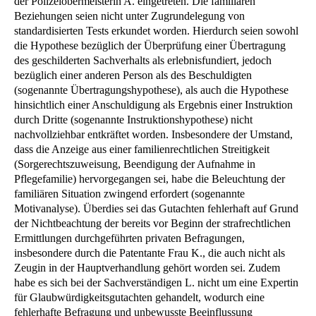
der Polizeiobermeisterin A. eingetreten. Die familiären
Beziehungen seien nicht unter Zugrundelegung von
standardisierten Tests erkundet worden. Hierdurch seien sowohl
die Hypothese bezüglich der Überprüfung einer Übertragung
des geschilderten Sachverhalts als erlebnisfundiert, jedoch
bezüglich einer anderen Person als des Beschuldigten
(sogenannte Übertragungshypothese), als auch die Hypothese
hinsichtlich einer Anschuldigung als Ergebnis einer Instruktion
durch Dritte (sogenannte Instruktionshypothese) nicht
nachvollziehbar entkräftet worden. Insbesondere der Umstand,
dass die Anzeige aus einer familienrechtlichen Streitigkeit
(Sorgerechtszuweisung, Beendigung der Aufnahme in
Pflegefamilie) hervorgegangen sei, habe die Beleuchtung der
familiären Situation zwingend erfordert (sogenannte
Motivanalyse). Überdies sei das Gutachten fehlerhaft auf Grund
der Nichtbeachtung der bereits vor Beginn der strafrechtlichen
Ermittlungen durchgeführten privaten Befragungen,
insbesondere durch die Patentante Frau K., die auch nicht als
Zeugin in der Hauptverhandlung gehört worden sei. Zudem
habe es sich bei der Sachverständigen L. nicht um eine Expertin
für Glaubwürdigkeitsgutachten gehandelt, wodurch eine
fehlerhafte Befragung und unbewusste Beeinflussung