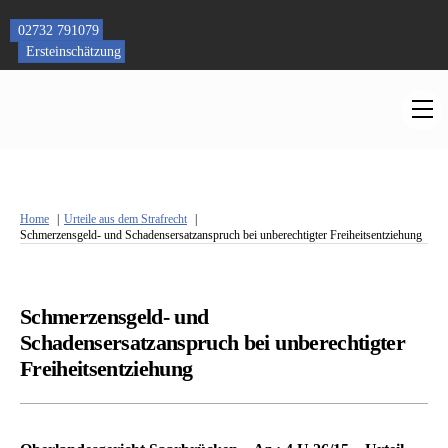
Skip
to
02732 791079
content
Ersteinschätzung
M
Home
Urteile aus dem Strafrecht
Schmerzensgeld- und Schadensersatzanspruch bei unberechtigter Freiheitsentziehung
Schmerzensgeld- und
Schadensersatzanspruch bei unberechtigter
Freiheitsentziehung