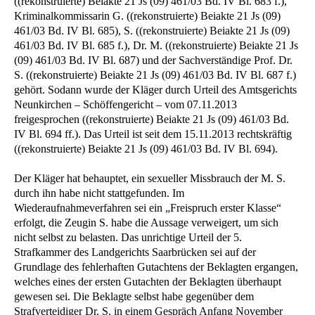
((rekonstruierte) Beiakte 21 Js (09) 461/03 Bd. IV Bl. 683 f.),
Kriminalkommissarin G. ((rekonstruierte) Beiakte 21 Js (09)
461/03 Bd. IV Bl. 685), S. ((rekonstruierte) Beiakte 21 Js (09)
461/03 Bd. IV Bl. 685 f.), Dr. M. ((rekonstruierte) Beiakte 21 Js
(09) 461/03 Bd. IV Bl. 687) und der Sachverständige Prof. Dr.
S. ((rekonstruierte) Beiakte 21 Js (09) 461/03 Bd. IV Bl. 687 f.)
gehört. Sodann wurde der Kläger durch Urteil des Amtsgerichts
Neunkirchen – Schöffengericht – vom 07.11.2013
freigesprochen ((rekonstruierte) Beiakte 21 Js (09) 461/03 Bd.
IV Bl. 694 ff.). Das Urteil ist seit dem 15.11.2013 rechtskräftig
((rekonstruierte) Beiakte 21 Js (09) 461/03 Bd. IV Bl. 694).
Der Kläger hat behauptet, ein sexueller Missbrauch der M. S.
durch ihn habe nicht stattgefunden. Im
Wiederaufnahmeverfahren sei ein „Freispruch erster Klasse“
erfolgt, die Zeugin S. habe die Aussage verweigert, um sich
nicht selbst zu belasten. Das unrichtige Urteil der 5.
Strafkammer des Landgerichts Saarbrücken sei auf der
Grundlage des fehlerhaften Gutachtens der Beklagten ergangen,
welches eines der ersten Gutachten der Beklagten überhaupt
gewesen sei. Die Beklagte selbst habe gegenüber dem
Strafverteidiger Dr. S. in einem Gespräch Anfang November