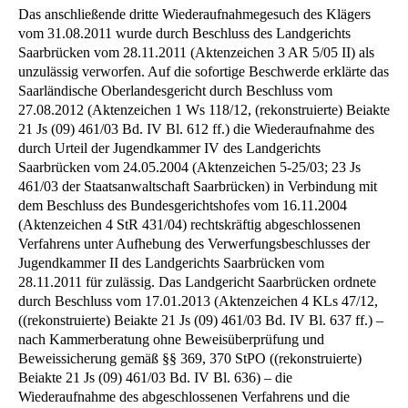
Das anschließende dritte Wiederaufnahmegesuch des Klägers
vom 31.08.2011 wurde durch Beschluss des Landgerichts
Saarbrücken vom 28.11.2011 (Aktenzeichen 3 AR 5/05 II) als
unzulässig verworfen. Auf die sofortige Beschwerde erklärte das
Saarländische Oberlandesgericht durch Beschluss vom
27.08.2012 (Aktenzeichen 1 Ws 118/12, (rekonstruierte) Beiakte
21 Js (09) 461/03 Bd. IV Bl. 612 ff.) die Wiederaufnahme des
durch Urteil der Jugendkammer IV des Landgerichts
Saarbrücken vom 24.05.2004 (Aktenzeichen 5-25/03; 23 Js
461/03 der Staatsanwaltschaft Saarbrücken) in Verbindung mit
dem Beschluss des Bundesgerichtshofes vom 16.11.2004
(Aktenzeichen 4 StR 431/04) rechtskräftig abgeschlossenen
Verfahrens unter Aufhebung des Verwerfungsbeschlusses der
Jugendkammer II des Landgerichts Saarbrücken vom
28.11.2011 für zulässig. Das Landgericht Saarbrücken ordnete
durch Beschluss vom 17.01.2013 (Aktenzeichen 4 KLs 47/12,
((rekonstruierte) Beiakte 21 Js (09) 461/03 Bd. IV Bl. 637 ff.) –
nach Kammerberatung ohne Beweisüberprüfung und
Beweissicherung gemäß §§ 369, 370 StPO ((rekonstruierte)
Beiakte 21 Js (09) 461/03 Bd. IV Bl. 636) – die
Wiederaufnahme des abgeschlossenen Verfahrens und die