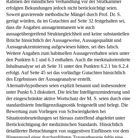
Rahmen der mündlichen Verhandlung vor der Strafkammer
erfolgten Bekundungen jedoch nicht berücksichtigt seien.
Soweit gravierende methodische Mängel durch Prof. Dr. S.
gerügt würden, da im Gutachten auf Seite 32 festgehalten sei,
dass die Angaben aussageimmanent wie auch
aussageübergreifend Strukturgleichheit und keine substantiellen
Brüche hinsichtlich der Aussageweise, Aussagequalität und
Aussageakzentuierung aufgewiesen hätten, sei dies falsch.
Weitere Angaben zum habituellen Aussageverhalten seien unter
den Punkten 6.1 und 6.3 enthalten. Auch die merkmalorientierte
Inhaltsanalyse sei ab Seite 31 unter den Punkten 6.2.1 bis 6.2.4
erfolgt. Auf Seite 45 sei das vorläufige Gutachten hinsichtlich
des Ergebnisses der Aussageanalyse erstellt.
Alternativhypothesen seien explizit benannt und insbesondere
unter Punkt 6.3 diskutiert. Die leichte Intelligenzminderung und
der eingeschränkte aktive Wortschatz der M. S. seien durch eine
standardisierte Intelligenzdiagnostik festgestellt und belegt. Die
Bewertung zum Vorliegen von Schwierigkeiten bei
Situationsbeurteilungen sei hieraus zutreffend abgeleitet unter
Berücksichtigung der medizinischen Standards. Hinsichtlich
detaillierter Betrachtungen von suggestiven Einflüssen vor dem
Hintergrund einer durchgeführten Traumatherapie fehle eine