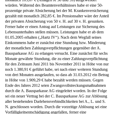
würden. Während des Beamtenverhältnisses habe er eine 50-
prozentige private Absicherung bei der M. Krankenversicherung
gezahlt mit monatlich 282,85 €. Im Pensionsalter wäre der Anteil
der privaten Absicherung von 50 v. H. auf 30 v. H. gesunken.
Ferner habe er einen Antrag auf Leistungen zur Sicherung des
Lebensunterhaltes stellen müssen. Leistungen habe er ab dem
01.05.2005 erhalten („Hartz IV“). Nach dem Wegfall seines
Einkommens habe er zunächst eine Stundung bzw. Minderung
der monatlichen Zahlungsverpflichtungen gegenüber der A.
Bausparkasse AG zu erlangen versucht. Eine zunächst für sechs
Monate gewährte Stundung, die zu einer Zahlungsverpflichtung
für den Zeitraum Juni 2011 bis November 2011 in Höhe von nur
noch 1.380,91 € geführt habe, sei nach einer weiteren Stundung
von drei Monaten ausgelaufen, so dass ab 31.03.2012 ein Betrag
in Höhe von 1.909,29 € habe bezahlt werden müssen. Gegen
Ende des Jahres 2012 seien Zwangsvollstreckungsmaßnahmen
durch die A. Bausparkasse AG eingeleitet worden. In der Folge
sei ein neuer Vertrag bei der C. Bausparkasse AG zur Ablösung
aller bestehenden Darlehensverbindlichkeiten bei A., L. und S.
N. geschlossen worden. Durch die vorzeitige Ablösung sei eine
Vorfälligkeitsentschädigung angefallen, ferner eine