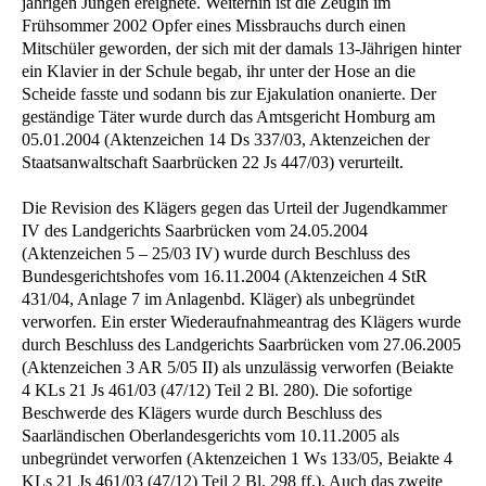
jährigen Jungen ereignete. Weiterhin ist die Zeugin im
Frühsommer 2002 Opfer eines Missbrauchs durch einen
Mitschüler geworden, der sich mit der damals 13-Jährigen hinter
ein Klavier in der Schule begab, ihr unter der Hose an die
Scheide fasste und sodann bis zur Ejakulation onanierte. Der
geständige Täter wurde durch das Amtsgericht Homburg am
05.01.2004 (Aktenzeichen 14 Ds 337/03, Aktenzeichen der
Staatsanwaltschaft Saarbrücken 22 Js 447/03) verurteilt.
Die Revision des Klägers gegen das Urteil der Jugendkammer
IV des Landgerichts Saarbrücken vom 24.05.2004
(Aktenzeichen 5 – 25/03 IV) wurde durch Beschluss des
Bundesgerichtshofes vom 16.11.2004 (Aktenzeichen 4 StR
431/04, Anlage 7 im Anlagenbd. Kläger) als unbegründet
verworfen. Ein erster Wiederaufnahmeantrag des Klägers wurde
durch Beschluss des Landgerichts Saarbrücken vom 27.06.2005
(Aktenzeichen 3 AR 5/05 II) als unzulässig verworfen (Beiakte
4 KLs 21 Js 461/03 (47/12) Teil 2 Bl. 280). Die sofortige
Beschwerde des Klägers wurde durch Beschluss des
Saarländischen Oberlandesgerichts vom 10.11.2005 als
unbegründet verworfen (Aktenzeichen 1 Ws 133/05, Beiakte 4
KLs 21 Js 461/03 (47/12) Teil 2 Bl. 298 ff.). Auch das zweite