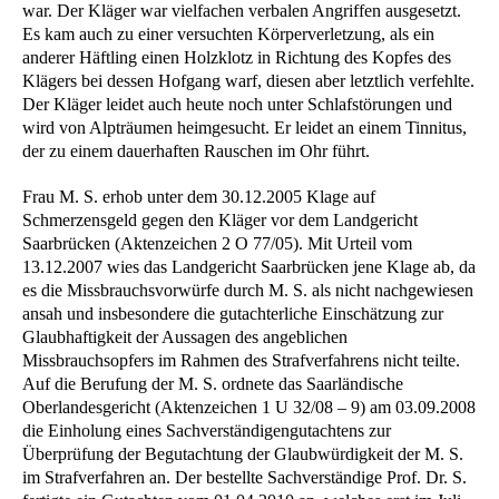
war. Der Kläger war vielfachen verbalen Angriffen ausgesetzt.
Es kam auch zu einer versuchten Körperverletzung, als ein
anderer Häftling einen Holzklotz in Richtung des Kopfes des
Klägers bei dessen Hofgang warf, diesen aber letztlich verfehlte.
Der Kläger leidet auch heute noch unter Schlafstörungen und
wird von Alpträumen heimgesucht. Er leidet an einem Tinnitus,
der zu einem dauerhaften Rauschen im Ohr führt.
Frau M. S. erhob unter dem 30.12.2005 Klage auf
Schmerzensgeld gegen den Kläger vor dem Landgericht
Saarbrücken (Aktenzeichen 2 O 77/05). Mit Urteil vom
13.12.2007 wies das Landgericht Saarbrücken jene Klage ab, da
es die Missbrauchsvorwürfe durch M. S. als nicht nachgewiesen
ansah und insbesondere die gutachterliche Einschätzung zur
Glaubhaftigkeit der Aussagen des angeblichen
Missbrauchsopfers im Rahmen des Strafverfahrens nicht teilte.
Auf die Berufung der M. S. ordnete das Saarländische
Oberlandesgericht (Aktenzeichen 1 U 32/08 – 9) am 03.09.2008
die Einholung eines Sachverständigengutachtens zur
Überprüfung der Begutachtung der Glaubwürdigkeit der M. S.
im Strafverfahren an. Der bestellte Sachverständige Prof. Dr. S.