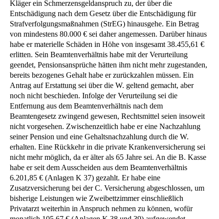
Kläger ein Schmerzensgeldanspruch zu, der über die
Entschädigung nach dem Gesetz über die Entschädigung für
Strafverfolgungsmaßnahmen (StrEG) hinausgehe. Ein Betrag
von mindestens 80.000 € sei daher angemessen. Darüber hinaus
habe er materielle Schäden in Höhe von insgesamt 38.455,61 €
erlitten. Sein Beamtenverhältnis habe mit der Verurteilung
geendet, Pensionsansprüche hätten ihm nicht mehr zugestanden,
bereits bezogenes Gehalt habe er zurückzahlen müssen. Ein
Antrag auf Erstattung sei über die W. geltend gemacht, aber
noch nicht beschieden. Infolge der Verurteilung sei die
Entfernung aus dem Beamtenverhältnis nach dem
Beamtengesetz zwingend gewesen, Rechtsmittel seien insoweit
nicht vorgesehen. Zwischenzeitlich habe er eine Nachzahlung
seiner Pension und eine Gehaltsnachzahlung durch die W.
erhalten. Eine Rückkehr in die private Krankenversicherung sei
nicht mehr möglich, da er älter als 65 Jahre sei. An die B. Kasse
habe er seit dem Ausscheiden aus dem Beamtenverhältnis
6.201,85 € (Anlagen K 37) gezahlt. Er habe eine
Zusatzversicherung bei der C. Versicherung abgeschlossen, um
bisherige Leistungen wie Zweibettzimmer einschließlich
Privatarzt weiterhin in Anspruch nehmen zu können, wofür
monatlich 105,67 € (Anlagen K 38 und 39) aufgewendet