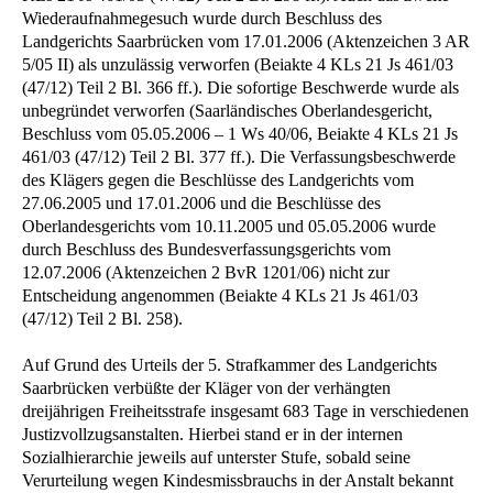
Wiederaufnahmegesuch wurde durch Beschluss des
Landgerichts Saarbrücken vom 17.01.2006 (Aktenzeichen 3 AR
5/05 II) als unzulässig verworfen (Beiakte 4 KLs 21 Js 461/03
(47/12) Teil 2 Bl. 366 ff.). Die sofortige Beschwerde wurde als
unbegründet verworfen (Saarländisches Oberlandesgericht,
Beschluss vom 05.05.2006 – 1 Ws 40/06, Beiakte 4 KLs 21 Js
461/03 (47/12) Teil 2 Bl. 377 ff.). Die Verfassungsbeschwerde
des Klägers gegen die Beschlüsse des Landgerichts vom
27.06.2005 und 17.01.2006 und die Beschlüsse des
Oberlandesgerichts vom 10.11.2005 und 05.05.2006 wurde
durch Beschluss des Bundesverfassungsgerichts vom
12.07.2006 (Aktenzeichen 2 BvR 1201/06) nicht zur
Entscheidung angenommen (Beiakte 4 KLs 21 Js 461/03
(47/12) Teil 2 Bl. 258).
Auf Grund des Urteils der 5. Strafkammer des Landgerichts
Saarbrücken verbüßte der Kläger von der verhängten
dreijährigen Freiheitsstrafe insgesamt 683 Tage in verschiedenen
Justizvollzugsanstalten. Hierbei stand er in der internen
Sozialhierarchie jeweils auf unterster Stufe, sobald seine
Verurteilung wegen Kindesmissbrauchs in der Anstalt bekannt