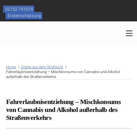
Skip
to
02732 791079
content
Ersteinschätzung
M
Home
Urteile aus dem Strafrecht
Fahrerlaubnisentziehung – Mischkonsums von Cannabis und Alkohol
außerhalb des Straßenverkehrs
Fahrerlaubnisentziehung – Mischkonsums
von Cannabis und Alkohol außerhalb des
Straßenverkehrs