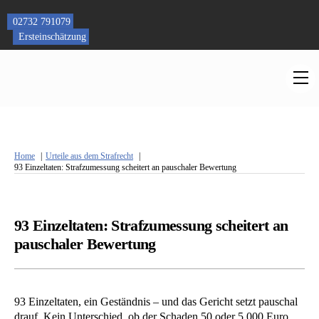
Skip
to
02732 791079
content
Ersteinschätzung
M
Home
Urteile aus dem Strafrecht
93 Einzeltaten: Strafzumessung scheitert an pauschaler Bewertung
93 Einzeltaten: Strafzumessung scheitert an
pauschaler Bewertung
93 Einzeltaten, ein Geständnis – und das Gericht setzt pauschal
drauf. Kein Unterschied, ob der Schaden 50 oder 5.000 Euro