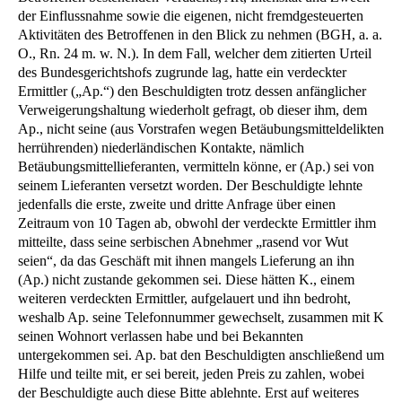
der Einflussnahme sowie die eigenen, nicht fremdgesteuerten
Aktivitäten des Betroffenen in den Blick zu nehmen (BGH, a. a.
O., Rn. 24 m. w. N.). In dem Fall, welcher dem zitierten Urteil
des Bundesgerichtshofs zugrunde lag, hatte ein verdeckter
Ermittler („Ap.“) den Beschuldigten trotz dessen anfänglicher
Verweigerungshaltung wiederholt gefragt, ob dieser ihm, dem
Ap., nicht seine (aus Vorstrafen wegen Betäubungsmitteldelikten
herrührenden) niederländischen Kontakte, nämlich
Betäubungsmittellieferanten, vermitteln könne, er (Ap.) sei von
seinem Lieferanten versetzt worden. Der Beschuldigte lehnte
jedenfalls die erste, zweite und dritte Anfrage über einen
Zeitraum von 10 Tagen ab, obwohl der verdeckte Ermittler ihm
mitteilte, dass seine serbischen Abnehmer „rasend vor Wut
seien“, da das Geschäft mit ihnen mangels Lieferung an ihn
(Ap.) nicht zustande gekommen sei. Diese hätten K., einem
weiteren verdeckten Ermittler, aufgelauert und ihn bedroht,
weshalb Ap. seine Telefonnummer gewechselt, zusammen mit K
seinen Wohnort verlassen habe und bei Bekannten
untergekommen sei. Ap. bat den Beschuldigten anschließend um
Hilfe und teilte mit, er sei bereit, jeden Preis zu zahlen, wobei
der Beschuldigte auch diese Bitte ablehnte. Erst auf weiteres