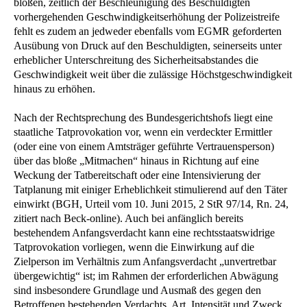
bloßen, zeitlich der Beschleunigung des Beschuldigten
vorhergehenden Geschwindigkeitserhöhung der Polizeistreife
fehlt es zudem an jedweder ebenfalls vom EGMR geforderten
Ausübung von Druck auf den Beschuldigten, seinerseits unter
erheblicher Unterschreitung des Sicherheitsabstandes die
Geschwindigkeit weit über die zulässige Höchstgeschwindigkeit
hinaus zu erhöhen.
Nach der Rechtsprechung des Bundesgerichtshofs liegt eine
staatliche Tatprovokation vor, wenn ein verdeckter Ermittler
(oder eine von einem Amtsträger geführte Vertrauensperson)
über das bloße „Mitmachen“ hinaus in Richtung auf eine
Weckung der Tatbereitschaft oder eine Intensivierung der
Tatplanung mit einiger Erheblichkeit stimulierend auf den Täter
einwirkt (BGH, Urteil vom 10. Juni 2015, 2 StR 97/14, Rn. 24,
zitiert nach Beck-online). Auch bei anfänglich bereits
bestehendem Anfangsverdacht kann eine rechtsstaatswidrige
Tatprovokation vorliegen, wenn die Einwirkung auf die
Zielperson im Verhältnis zum Anfangsverdacht „unvertretbar
übergewichtig“ ist; im Rahmen der erforderlichen Abwägung
sind insbesondere Grundlage und Ausmaß des gegen den
Betroffenen bestehenden Verdachts, Art, Intensität und Zweck