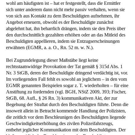
wohl am häufigsten ist – hat er festgestellt, dass die Ermittler
sich unter anderem dann nicht mehr passiv verhalten, wenn sie
von sich aus Kontakt zu dem Beschuldigten aufnehmen, ihr
Angebot erneuern, obwohl es der Beschuldigte zunächst
abgelehnt hat, ihn beharrlich drängen, indem sie den Preis über
den durchschnittlich gezahlten erhöhen oder an das Mitleid des
Beschuldigten appellieren, indem sie Entzugserscheinungen
erwähnen (EGMR, a. a. O., Rn. 52 m. w. N.).
Bei Zugrundelegung dieser Maßstäbe liegt keine
rechtsstaatswidrige Provokation der Tat gemäß § 315d Abs. 1
Nr. 3 StGB, deren der Beschuldigte dringend verdächtig ist, vor.
Im vorliegenden Fall fehlt es sowohl an jeglichem – in den vom
EGMR genannten Beispielen sogar z. T. wiederholten – für eine
Anstiftung zu fordernden (vgl. BGH, NStZ 2009, 393; Fischer,
StGB, 68. Aufl., § 26 Rn. 3) kommunikativen Akt, der zur
Begehung der Straftat durch den Beschuldigten führte. Denn die
insoweit allein in Betracht kommende Handlung der Polizisten,
die zeitlich vor dem Beschleunigen des Beschuldigten liegende
Geschwindigkeitserhöhung des zivilen Polizeifahrzeugs,
entbehrt jeglicher Kommunikation mit dem Beschuldigten. Der