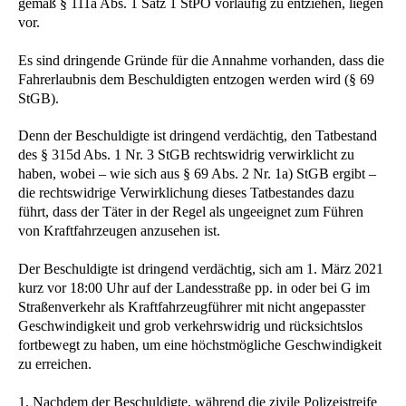
gemäß § 111a Abs. 1 Satz 1 StPO vorläufig zu entziehen, liegen
vor.
Es sind dringende Gründe für die Annahme vorhanden, dass die
Fahrerlaubnis dem Beschuldigten entzogen werden wird (§ 69
StGB).
Denn der Beschuldigte ist dringend verdächtig, den Tatbestand
des § 315d Abs. 1 Nr. 3 StGB rechtswidrig verwirklicht zu
haben, wobei – wie sich aus § 69 Abs. 2 Nr. 1a) StGB ergibt –
die rechtswidrige Verwirklichung dieses Tatbestandes dazu
führt, dass der Täter in der Regel als ungeeignet zum Führen
von Kraftfahrzeugen anzusehen ist.
Der Beschuldigte ist dringend verdächtig, sich am 1. März 2021
kurz vor 18:00 Uhr auf der Landesstraße pp. in oder bei G im
Straßenverkehr als Kraftfahrzeugführer mit nicht angepasster
Geschwindigkeit und grob verkehrswidrig und rücksichtslos
fortbewegt zu haben, um eine höchstmögliche Geschwindigkeit
zu erreichen.
1. Nachdem der Beschuldigte, während die zivile Polizeistreife