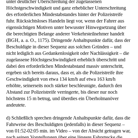
unter deutlicher Überschreitung der zugelassenen
Höchstgeschwindigkeit und ganz erheblicher Unterschreitung
des erforderlichen Mindestabstandes hinter der Polizeistreife
fuhr. Rücksichtsloses Handeln liegt vor, wenn der Fahrer aus
eigensüchtigen Motiven unter bewusster Hinwegsetzung über
die berechtigten Belange anderer Verkehrsteilnehmer handelt
(BGH, a. a. O., 1175). Dringende Anhaltspunkte dafür, dass der
Beschuldigte in dieser Sequenz aus solchen Gründen – und
nicht lediglich aus Gedankenlosigkeit oder Nachlässigkeit – die
zugelassene Höchstgeschwindigkeit erheblich überschritt und
dabei den erforderlichen Mindestabstand massiv unterschritt,
ergeben sich bereits daraus, dass er, als die Polizeistreife ihre
Geschwindigkeit von etwa 134 km/h auf etwa 163 km/h
erhöhte, seinerseits noch stärker beschleunigte, dadurch den
Abstand zur Polizeistreife verringerte, bis dieser nur noch
höchstens 15 m betrug, und überdies ein Überholmanöver
andeutete.
d) Schließlich sprechen dringende Anhaltspunkte dafür, dass die
Fahrweise des Beschuldigten (jedenfalls) in dieser Sequenz –
von 01:52-02:05 min. im Video – von der Absicht getragen war,
nach seinen Vorstellungen über eine längere Fahrstrecke die