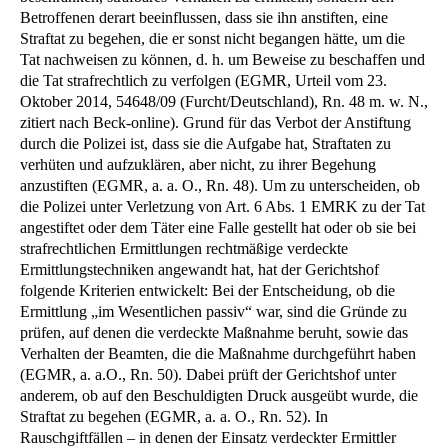
Betroffenen derart beeinflussen, dass sie ihn anstiften, eine
Straftat zu begehen, die er sonst nicht begangen hätte, um die
Tat nachweisen zu können, d. h. um Beweise zu beschaffen und
die Tat strafrechtlich zu verfolgen (EGMR, Urteil vom 23.
Oktober 2014, 54648/09 (Furcht/Deutschland), Rn. 48 m. w. N.,
zitiert nach Beck-online). Grund für das Verbot der Anstiftung
durch die Polizei ist, dass sie die Aufgabe hat, Straftaten zu
verhüten und aufzuklären, aber nicht, zu ihrer Begehung
anzustiften (EGMR, a. a. O., Rn. 48). Um zu unterscheiden, ob
die Polizei unter Verletzung von Art. 6 Abs. 1 EMRK zu der Tat
angestiftet oder dem Täter eine Falle gestellt hat oder ob sie bei
strafrechtlichen Ermittlungen rechtmäßige verdeckte
Ermittlungstechniken angewandt hat, hat der Gerichtshof
folgende Kriterien entwickelt: Bei der Entscheidung, ob die
Ermittlung „im Wesentlichen passiv“ war, sind die Gründe zu
prüfen, auf denen die verdeckte Maßnahme beruht, sowie das
Verhalten der Beamten, die die Maßnahme durchgeführt haben
(EGMR, a. a.O., Rn. 50). Dabei prüft der Gerichtshof unter
anderem, ob auf den Beschuldigten Druck ausgeübt wurde, die
Straftat zu begehen (EGMR, a. a. O., Rn. 52). In
Rauschgiftfällen – in denen der Einsatz verdeckter Ermittler