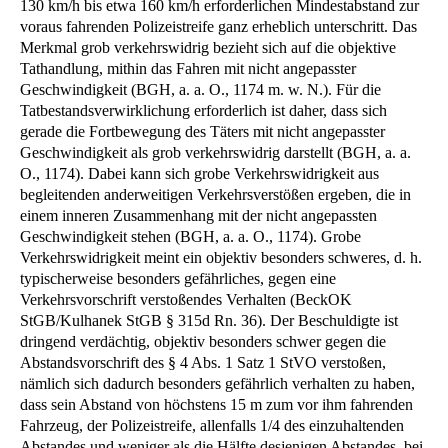
130 km/h bis etwa 160 km/h erforderlichen Mindestabstand zur
voraus fahrenden Polizeistreife ganz erheblich unterschritt. Das
Merkmal grob verkehrswidrig bezieht sich auf die objektive
Tathandlung, mithin das Fahren mit nicht angepasster
Geschwindigkeit (BGH, a. a. O., 1174 m. w. N.). Für die
Tatbestandsverwirklichung erforderlich ist daher, dass sich
gerade die Fortbewegung des Täters mit nicht angepasster
Geschwindigkeit als grob verkehrswidrig darstellt (BGH, a. a.
O., 1174). Dabei kann sich grobe Verkehrswidrigkeit aus
begleitenden anderweitigen Verkehrsverstößen ergeben, die in
einem inneren Zusammenhang mit der nicht angepassten
Geschwindigkeit stehen (BGH, a. a. O., 1174). Grobe
Verkehrswidrigkeit meint ein objektiv besonders schweres, d. h.
typischerweise besonders gefährliches, gegen eine
Verkehrsvorschrift verstoßendes Verhalten (BeckOK
StGB/Kulhanek StGB § 315d Rn. 36). Der Beschuldigte ist
dringend verdächtig, objektiv besonders schwer gegen die
Abstandsvorschrift des § 4 Abs. 1 Satz 1 StVO verstoßen,
nämlich sich dadurch besonders gefährlich verhalten zu haben,
dass sein Abstand von höchstens 15 m zum vor ihm fahrenden
Fahrzeug, der Polizeistreife, allenfalls 1/4 des einzuhaltenden
Abstandes und weniger als die Hälfte desjenigen Abstandes, bei