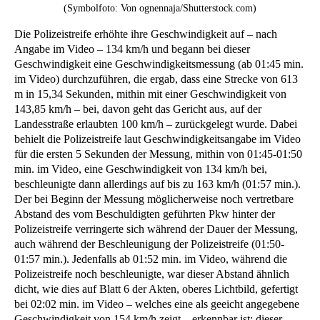
(Symbolfoto: Von ognennaja/Shutterstock.com)
Die Polizeistreife erhöhte ihre Geschwindigkeit auf – nach
Angabe im Video – 134 km/h und begann bei dieser
Geschwindigkeit eine Geschwindigkeitsmessung (ab 01:45 min.
im Video) durchzuführen, die ergab, dass eine Strecke von 613
m in 15,34 Sekunden, mithin mit einer Geschwindigkeit von
143,85 km/h – bei, davon geht das Gericht aus, auf der
Landesstraße erlaubten 100 km/h – zurückgelegt wurde. Dabei
behielt die Polizeistreife laut Geschwindigkeitsangabe im Video
für die ersten 5 Sekunden der Messung, mithin von 01:45-01:50
min. im Video, eine Geschwindigkeit von 134 km/h bei,
beschleunigte dann allerdings auf bis zu 163 km/h (01:57 min.).
Der bei Beginn der Messung möglicherweise noch vertretbare
Abstand des vom Beschuldigten geführten Pkw hinter der
Polizeistreife verringerte sich während der Dauer der Messung,
auch während der Beschleunigung der Polizeistreife (01:50-
01:57 min.). Jedenfalls ab 01:52 min. im Video, während die
Polizeistreife noch beschleunigte, war dieser Abstand ähnlich
dicht, wie dies auf Blatt 6 der Akten, oberes Lichtbild, gefertigt
bei 02:02 min. im Video – welches eine als geeicht angegebene
Geschwindigkeit von 154 km/h zeigt – erkennbar ist; dieser