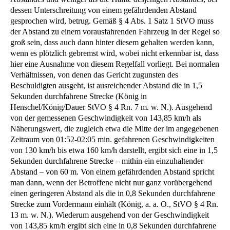
dessen Unterschreitung von einem gefährdenden Abstand
gesprochen wird, betrug. Gemäß § 4 Abs. 1 Satz 1 StVO muss
der Abstand zu einem vorausfahrenden Fahrzeug in der Regel so
groß sein, dass auch dann hinter diesem gehalten werden kann,
wenn es plötzlich gebremst wird, wobei nicht erkennbar ist, dass
hier eine Ausnahme von diesem Regelfall vorliegt. Bei normalen
Verhältnissen, von denen das Gericht zugunsten des
Beschuldigten ausgeht, ist ausreichender Abstand die in 1,5
Sekunden durchfahrene Strecke (König in
Henschel/König/Dauer StVO § 4 Rn. 7 m. w. N.). Ausgehend
von der gemessenen Geschwindigkeit von 143,85 km/h als
Näherungswert, die zugleich etwa die Mitte der im angegebenen
Zeitraum von 01:52-02:05 min. gefahrenen Geschwindigkeiten
von 130 km/h bis etwa 160 km/h darstellt, ergibt sich eine in 1,5
Sekunden durchfahrene Strecke – mithin ein einzuhaltender
Abstand – von 60 m. Von einem gefährdenden Abstand spricht
man dann, wenn der Betroffene nicht nur ganz vorübergehend
einen geringeren Abstand als die in 0,8 Sekunden durchfahrene
Strecke zum Vordermann einhält (König, a. a. O., StVO § 4 Rn.
13 m. w. N.). Wiederum ausgehend von der Geschwindigkeit
von 143,85 km/h ergibt sich eine in 0,8 Sekunden durchfahrene