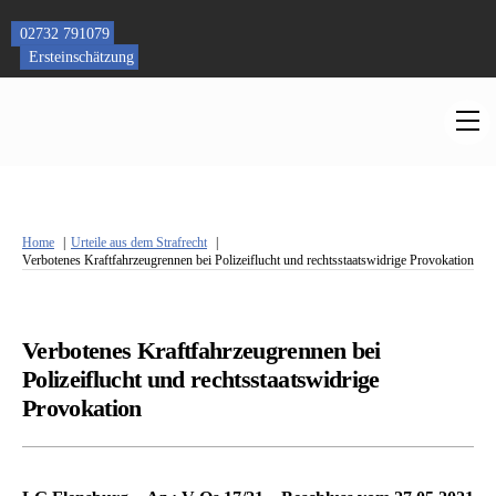
Skip
to
02732 791079
content
Ersteinschätzung
M
Home
Urteile aus dem Strafrecht
Verbotenes Kraftfahrzeugrennen bei Polizeiflucht und rechtsstaatswidrige Provokation
Verbotenes Kraftfahrzeugrennen bei
Polizeiflucht und rechtsstaatswidrige
Provokation