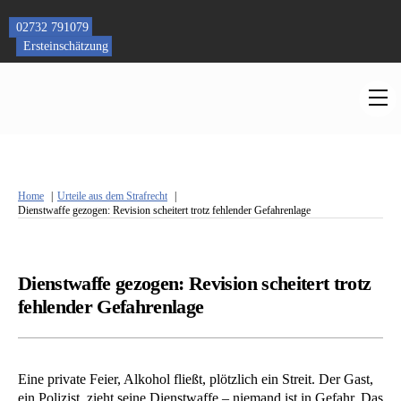
Skip
to
02732 791079
content
Ersteinschätzung
M
Home
Urteile aus dem Strafrecht
Dienstwaffe gezogen: Revision scheitert trotz fehlender Gefahrenlage
Dienstwaffe gezogen: Revision scheitert trotz
fehlender Gefahrenlage
Eine private Feier, Alkohol fließt, plötzlich ein Streit. Der Gast,
ein Polizist, zieht seine Dienstwaffe – niemand ist in Gefahr. Das