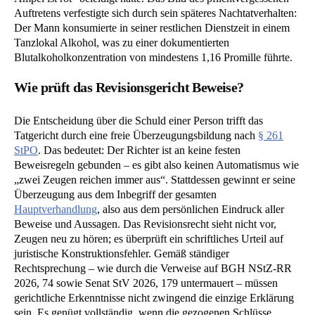
Auftretens verfestigte sich durch sein späteres Nachtatverhalten:
Der Mann konsumierte in seiner restlichen Dienstzeit in einem
Tanzlokal Alkohol, was zu einer dokumentierten
Blutalkoholkonzentration von mindestens 1,16 Promille führte.
Wie prüft das Revisionsgericht Beweise?
Die Entscheidung über die Schuld einer Person trifft das
Tatgericht durch eine freie Überzeugungsbildung nach
§ 261
StPO
. Das bedeutet: Der Richter ist an keine festen
Beweisregeln gebunden – es gibt also keinen Automatismus wie
„zwei Zeugen reichen immer aus“. Stattdessen gewinnt er seine
Überzeugung aus dem Inbegriff der gesamten
Hauptverhandlung
, also aus dem persönlichen Eindruck aller
Beweise und Aussagen. Das Revisionsrecht sieht nicht vor,
Zeugen neu zu hören; es überprüft ein schriftliches Urteil auf
juristische Konstruktionsfehler. Gemäß ständiger
Rechtsprechung – wie durch die Verweise auf BGH NStZ-RR
2026, 74 sowie Senat StV 2026, 179 untermauert – müssen
gerichtliche Erkenntnisse nicht zwingend die einzige Erklärung
sein. Es genügt vollständig, wenn die gezogenen Schlüsse