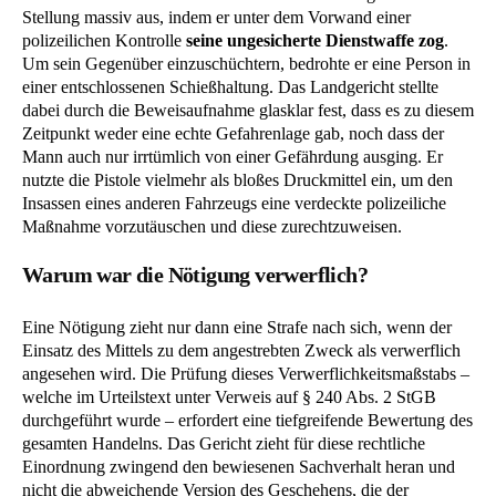
Stellung massiv aus, indem er unter dem Vorwand einer
polizeilichen Kontrolle
seine ungesicherte Dienstwaffe zog
.
Um sein Gegenüber einzuschüchtern, bedrohte er eine Person in
einer entschlossenen Schießhaltung. Das Landgericht stellte
dabei durch die Beweisaufnahme glasklar fest, dass es zu diesem
Zeitpunkt weder eine echte Gefahrenlage gab, noch dass der
Mann auch nur irrtümlich von einer Gefährdung ausging. Er
nutzte die Pistole vielmehr als bloßes Druckmittel ein, um den
Insassen eines anderen Fahrzeugs eine verdeckte polizeiliche
Maßnahme vorzutäuschen und diese zurechtzuweisen.
Warum war die Nötigung verwerflich?
Eine Nötigung zieht nur dann eine Strafe nach sich, wenn der
Einsatz des Mittels zu dem angestrebten Zweck als verwerflich
angesehen wird. Die Prüfung dieses Verwerflichkeitsmaßstabs –
welche im Urteilstext unter Verweis auf § 240 Abs. 2 StGB
durchgeführt wurde – erfordert eine tiefgreifende Bewertung des
gesamten Handelns. Das Gericht zieht für diese rechtliche
Einordnung zwingend den bewiesenen Sachverhalt heran und
nicht die abweichende Version des Geschehens, die der