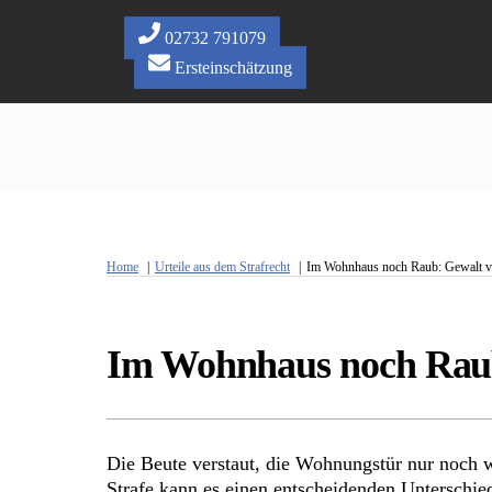
Skip
to
02732 791079
content
Ersteinschätzung
Home
Urteile aus dem Strafrecht
Im Wohnhaus noch Raub: Gewalt v
Im Wohnhaus noch Raub
Die Beute verstaut, die Wohnungstür nur noch we
Strafe kann es einen entscheidenden Unterschie