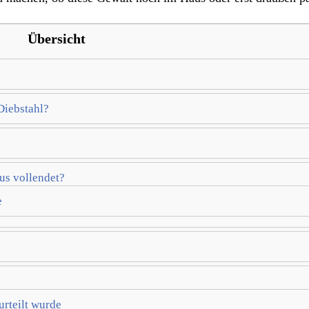
Übersicht
Diebstahl?
s vollendet?
e
rteilt wurde