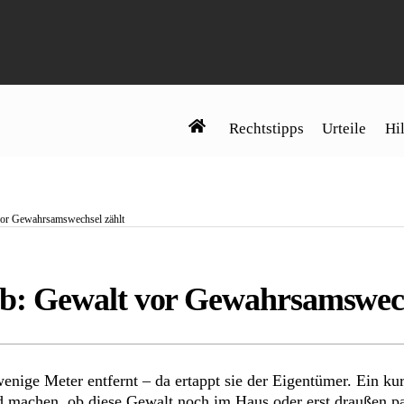
Rechtstipps
Urteile
Hil
or Gewahrsamswechsel zählt
: Gewalt vor Gewahrsamswech
nige Meter entfernt – da ertappt sie der Eigentümer. Ein kur
d machen, ob diese Gewalt noch im Haus oder erst draußen pa