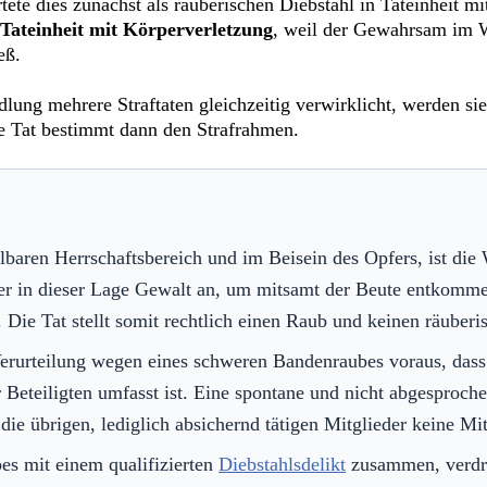
ete dies zunächst als räuberischen Diebstahl in Tateinheit m
Tateinheit mit Körperverletzung
, weil der Gewahrsam im W
eß.
ung mehrere Straftaten gleichzeitig verwirklicht, werden sie n
e Tat bestimmt dann den Strafrahmen.
elbaren Herrschaftsbereich und im Beisein des Opfers, ist di
ter in dieser Lage Gewalt an, um mitsamt der Beute entkomm
 Die Tat stellt somit rechtlich einen Raub und keinen räuberi
e Verurteilung wegen eines schweren Bandenraubes voraus, da
eteiligten umfasst ist. Eine spontane und nicht abgesproch
ie übrigen, lediglich absichernd tätigen Mitglieder keine Mi
bes mit einem qualifizierten
Diebstahlsdelikt
zusammen, verdrä