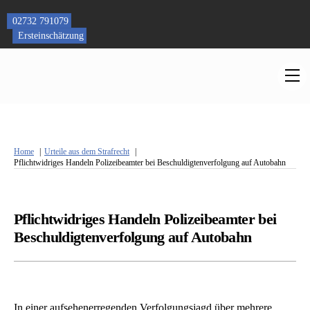
Skip
to
02732 791079
content
Ersteinschätzung
M
Home
Urteile aus dem Strafrecht
Pflichtwidriges Handeln Polizeibeamter bei Beschuldigtenverfolgung auf Autobahn
Pflichtwidriges Handeln Polizeibeamter bei
Beschuldigtenverfolgung auf Autobahn
In einer aufsehenerregenden Verfolgungsjagd über mehrere