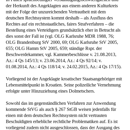
der Herkunft des Angeklagten aus einem anderen Kulturkreis
mit der Folge der unzureichenden Vertrautheit mit dem
deutschen Rechtssystem kommt deshalb – als Ausfluss des
Rechtes auf ein rechtsstaatliches, faires Strafverfahren – die
Bestellung eines Verteidigers grundsätzlich eher in Betracht als
dies sonst der Fall ist (vgl. OLG Karlsruhe MDR 1988, 76;
OLG Brandenburg StV 2000, 69; OLG Karlsruhe StV 2005,
655; OLG Hamm StV 2005, 659; ständige Rspr. der
Beschwerdekammer, vgl. Kammerbeschlüsse v. 21.08.2013,
Az.: 4 Qs 145/13; v. 23.06.2014, Az.: 4 Qs 92/14; v.
01.08.2014, Az.: 4 Qs 118/14; v. 24.02.2015, Az.: 4 Qs 17/15).
Vorliegend ist der Angeklagte kroatischer Staatsangehöriger mit
Lebensmittelpunkt in Kroatien. Seine polizeiliche Vernehmung
erfolgte unter Hinzuziehung eines Dolmetschers.
Sowohl das im gegenständlichen Verfahren zur Anwendung
kommende StVG als auch § 267 StGB weisen jedenfalls für
einen mit dem deutschen Rechtssystem nicht vertrauten
Beschuldigten erhebliche rechtliche Problematiken auf. Es ist
vorliegend zudem nicht ausgeschlossen, dass der Ausgang des