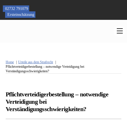
Skip
to
02732 791079
content
Ersteinschätzung
M
Home
Urteile aus dem Strafrecht
Pflichtverteidigerbestellung – notwendige Verteidigung bei
Verständigungsschwierigkeiten?
Pflichtverteidigerbestellung – notwendige
Verteidigung bei
Verständigungsschwierigkeiten?