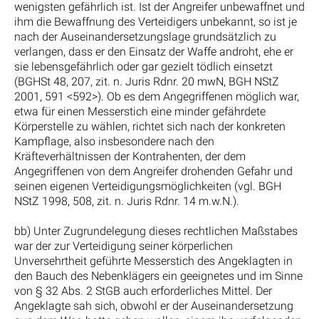
wenigsten gefährlich ist. Ist der Angreifer unbewaffnet und
ihm die Bewaffnung des Verteidigers unbekannt, so ist je
nach der Auseinandersetzungslage grundsätzlich zu
verlangen, dass er den Einsatz der Waffe androht, ehe er
sie lebensgefährlich oder gar gezielt tödlich einsetzt
(BGHSt 48, 207, zit. n. Juris Rdnr. 20 mwN, BGH NStZ
2001, 591 <592>). Ob es dem Angegriffenen möglich war,
etwa für einen Messerstich eine minder gefährdete
Körperstelle zu wählen, richtet sich nach der konkreten
Kampflage, also insbesondere nach den
Kräfteverhältnissen der Kontrahenten, der dem
Angegriffenen von dem Angreifer drohenden Gefahr und
seinen eigenen Verteidigungsmöglichkeiten (vgl. BGH
NStZ 1998, 508, zit. n. Juris Rdnr. 14 m.w.N.).
bb) Unter Zugrundelegung dieses rechtlichen Maßstabes
war der zur Verteidigung seiner körperlichen
Unversehrtheit geführte Messerstich des Angeklagten in
den Bauch des Nebenklägers ein geeignetes und im Sinne
von § 32 Abs. 2 StGB auch erforderliches Mittel. Der
Angeklagte sah sich, obwohl er der Auseinandersetzung