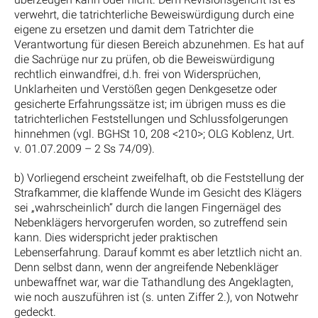
verwehrt, die tatrichterliche Beweiswürdigung durch eine
eigene zu ersetzen und damit dem Tatrichter die
Verantwortung für diesen Bereich abzunehmen. Es hat auf
die Sachrüge nur zu prüfen, ob die Beweiswürdigung
rechtlich einwandfrei, d.h. frei von Widersprüchen,
Unklarheiten und Verstößen gegen Denkgesetze oder
gesicherte Erfahrungssätze ist; im übrigen muss es die
tatrichterlichen Feststellungen und Schlussfolgerungen
hinnehmen (vgl. BGHSt 10, 208 <210>; OLG Koblenz, Urt.
v. 01.07.2009 – 2 Ss 74/09).
b) Vorliegend erscheint zweifelhaft, ob die Feststellung der
Strafkammer, die klaffende Wunde im Gesicht des Klägers
sei „wahrscheinlich“ durch die langen Fingernägel des
Nebenklägers hervorgerufen worden, so zutreffend sein
kann. Dies widerspricht jeder praktischen
Lebenserfahrung. Darauf kommt es aber letztlich nicht an.
Denn selbst dann, wenn der angreifende Nebenkläger
unbewaffnet war, war die Tathandlung des Angeklagten,
wie noch auszuführen ist (s. unten Ziffer 2.), von Notwehr
gedeckt.