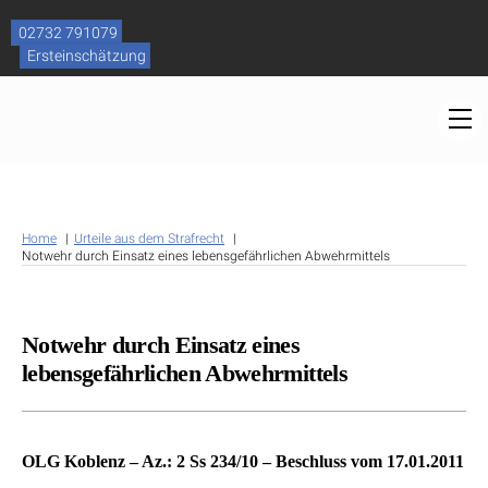
Skip
to
02732 791079
content
Ersteinschätzung
M
Home
Urteile aus dem Strafrecht
Notwehr durch Einsatz eines lebensgefährlichen Abwehrmittels
Notwehr durch Einsatz eines
lebensgefährlichen Abwehrmittels
OLG Koblenz – Az.: 2 Ss 234/10 – Beschluss vom 17.01.2011