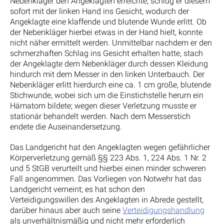
Nebenkläger den Angeklagten erreichte, schlug er diesem
sofort mit der linken Hand ins Gesicht, wodurch der
Angeklagte eine klaffende und blutende Wunde erlitt. Ob
der Nebenkläger hierbei etwas in der Hand hielt, konnte
nicht näher ermittelt werden. Unmittelbar nachdem er den
schmerzhaften Schlag ins Gesicht erhalten hatte, stach
der Angeklagte dem Nebenkläger durch dessen Kleidung
hindurch mit dem Messer in den linken Unterbauch. Der
Nebenkläger erlitt hierdurch eine ca. 1 cm große, blutende
Stichwunde, wobei sich um die Einstichstelle herum ein
Hämatom bildete; wegen dieser Verletzung musste er
stationär behandelt werden. Nach dem Messerstich
endete die Auseinandersetzung.
Das Landgericht hat den Angeklagten wegen gefährlicher
Körperverletzung gemäß §§ 223 Abs. 1, 224 Abs. 1 Nr. 2
und 5 StGB verurteilt und hierbei einen minder schweren
Fall angenommen. Das Vorliegen von Notwehr hat das
Landgericht verneint; es hat schon den
Verteidigungswillen des Angeklagten in Abrede gestellt,
darüber hinaus aber auch seine
Verteidigungshandlung
als unverhältnismäßig und nicht mehr erforderlich