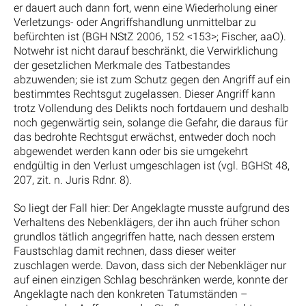
er dauert auch dann fort, wenn eine Wiederholung einer
Verletzungs- oder Angriffshandlung unmittelbar zu
befürchten ist (BGH NStZ 2006, 152 <153>; Fischer, aaO).
Notwehr ist nicht darauf beschränkt, die Verwirklichung
der gesetzlichen Merkmale des Tatbestandes
abzuwenden; sie ist zum Schutz gegen den Angriff auf ein
bestimmtes Rechtsgut zugelassen. Dieser Angriff kann
trotz Vollendung des Delikts noch fortdauern und deshalb
noch gegenwärtig sein, solange die Gefahr, die daraus für
das bedrohte Rechtsgut erwächst, entweder doch noch
abgewendet werden kann oder bis sie umgekehrt
endgültig in den Verlust umgeschlagen ist (vgl. BGHSt 48,
207, zit. n. Juris Rdnr. 8).
So liegt der Fall hier: Der Angeklagte musste aufgrund des
Verhaltens des Nebenklägers, der ihn auch früher schon
grundlos tätlich angegriffen hatte, nach dessen erstem
Faustschlag damit rechnen, dass dieser weiter
zuschlagen werde. Davon, dass sich der Nebenkläger nur
auf einen einzigen Schlag beschränken werde, konnte der
Angeklagte nach den konkreten Tatumständen –