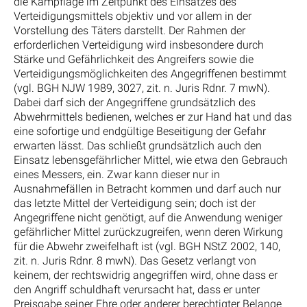
die Kampflage im Zeitpunkt des Einsatzes des
Verteidigungsmittels objektiv und vor allem in der
Vorstellung des Täters darstellt. Der Rahmen der
erforderlichen Verteidigung wird insbesondere durch
Stärke und Gefährlichkeit des Angreifers sowie die
Verteidigungsmöglichkeiten des Angegriffenen bestimmt
(vgl. BGH NJW 1989, 3027, zit. n. Juris Rdnr. 7 mwN).
Dabei darf sich der Angegriffene grundsätzlich des
Abwehrmittels bedienen, welches er zur Hand hat und das
eine sofortige und endgültige Beseitigung der Gefahr
erwarten lässt. Das schließt grundsätzlich auch den
Einsatz lebensgefährlicher Mittel, wie etwa den Gebrauch
eines Messers, ein. Zwar kann dieser nur in
Ausnahmefällen in Betracht kommen und darf auch nur
das letzte Mittel der Verteidigung sein; doch ist der
Angegriffene nicht genötigt, auf die Anwendung weniger
gefährlicher Mittel zurückzugreifen, wenn deren Wirkung
für die Abwehr zweifelhaft ist (vgl. BGH NStZ 2002, 140,
zit. n. Juris Rdnr. 8 mwN). Das Gesetz verlangt von
keinem, der rechtswidrig angegriffen wird, ohne dass er
den Angriff schuldhaft verursacht hat, dass er unter
Preisgabe seiner Ehre oder anderer berechtigter Belange