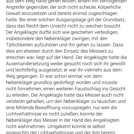
aus dem Weg hatte gehen wollen, einem ihn verfolgenden
Angreifer gegenüber, der sich nicht scheute, körperliche
Gewalt einzusetzen und bereits einmal zugeschlagen
hatte. Bei einer solchen Ausgangslage gilt der Grundsatz,
dass das Recht dem Unrecht nicht zu weichen braucht.
Der Angeklagte durfte sich wie geschehen verteidigen,
insbesondere den Nebenkläger zwingen, mit den
Tätlichkeiten aufzuhören und ihn gehen zu lassen. Dass
dies am ehesten durch den Einsatz des Messers zu
erreichen war, liegt auf der Hand. Der Angeklagte hatte die
Auseinandersetzung weder gesucht noch sich ihr gewollt
und leichtfertig ausgesetzt; er war ihr vielmehr aus dem
Weg gegangen. Er war schon einmal von dem
Nebenkläger grundlos geohrfeigt worden und musste
nicht hinnehmen, einen weiteren Faustschlag ins Gesicht
zu erleiden. Der Angeklagte hatte das Messer auch nicht
versteckt gehalten, um den Nebenkläger zu täuschen und
eine fehlende Bewaffnung vorzuspiegeln; nur weil die
Lichtverhältnisse es nicht zuließen, konnte der
Nebenkläger das Messer in der Hand des Angeklagten
nicht wahrnehmen. Umgekehrt konnte er selbst
angesichts der Lichtverhältnisse und der ihm bereits