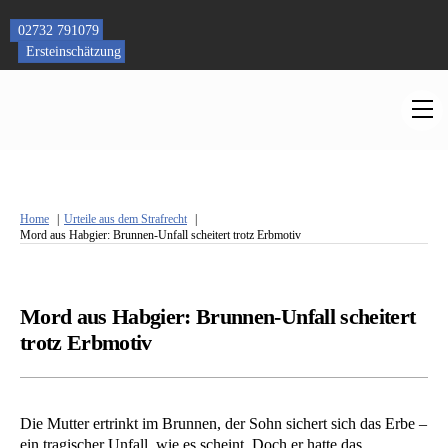
Skip
to
02732 791079
content
Ersteinschätzung
M
Home
Urteile aus dem Strafrecht
Mord aus Habgier: Brunnen-Unfall scheitert trotz Erbmotiv
Mord aus Habgier: Brunnen-Unfall scheitert
trotz Erbmotiv
Die Mutter ertrinkt im Brunnen, der Sohn sichert sich das Erbe –
ein tragischer Unfall, wie es scheint. Doch er hatte das