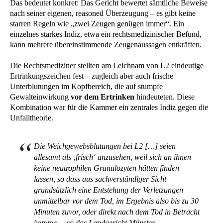
Das bedeutet konkret: Das Gericht bewertet sämtliche Beweise
nach seiner eigenen, reasoned Überzeugung – es gibt keine
starren Regeln wie „zwei Zeugen genügen immer“. Ein
einzelnes starkes Indiz, etwa ein rechtsmedizinischer Befund,
kann mehrere übereinstimmende Zeugenaussagen entkräften.
Die Rechtsmediziner stellten am Leichnam von L2 eindeutige
Ertrinkungszeichen fest – zugleich aber auch frische
Unterblutungen im Kopfbereich, die auf stumpfe
Gewalteinwirkung
vor dem Ertrinken
hindeuteten. Diese
Kombination war für die Kammer ein zentrales Indiz gegen die
Unfalltheorie.
Die Weichgewebsblutungen bei L2 […] seien
allesamt als ‚frisch‘ anzusehen, weil sich an ihnen
keine neutrophilen Granulozyten hätten finden
lassen, so dass aus sachverständiger Sicht
grundsätzlich eine Entstehung der Verletzungen
unmittelbar vor dem Tod, im Ergebnis also bis zu 30
Minuten zuvor, oder direkt nach dem Tod in Betracht
komme. – so das Landgericht Münster