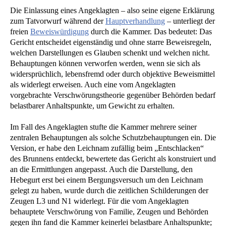
Die Einlassung eines Angeklagten – also seine eigene Erklärung
zum Tatvorwurf während der
Hauptverhandlung
– unterliegt der
freien
Beweiswürdigung
durch die Kammer. Das bedeutet: Das
Gericht entscheidet eigenständig und ohne starre Beweisregeln,
welchen Darstellungen es Glauben schenkt und welchen nicht.
Behauptungen können verworfen werden, wenn sie sich als
widersprüchlich, lebensfremd oder durch objektive Beweismittel
als widerlegt erweisen. Auch eine vom Angeklagten
vorgebrachte Verschwörungstheorie gegenüber Behörden bedarf
belastbarer Anhaltspunkte, um Gewicht zu erhalten.
Im Fall des Angeklagten stufte die Kammer mehrere seiner
zentralen Behauptungen als solche Schutzbehauptungen ein. Die
Version, er habe den Leichnam zufällig beim „Entschlacken“
des Brunnens entdeckt, bewertete das Gericht als konstruiert und
an die Ermittlungen angepasst. Auch die Darstellung, den
Hebegurt erst bei einem Bergungsversuch um den Leichnam
gelegt zu haben, wurde durch die zeitlichen Schilderungen der
Zeugen L3 und N1 widerlegt. Für die vom Angeklagten
behauptete Verschwörung von Familie, Zeugen und Behörden
gegen ihn fand die Kammer keinerlei belastbare Anhaltspunkte;