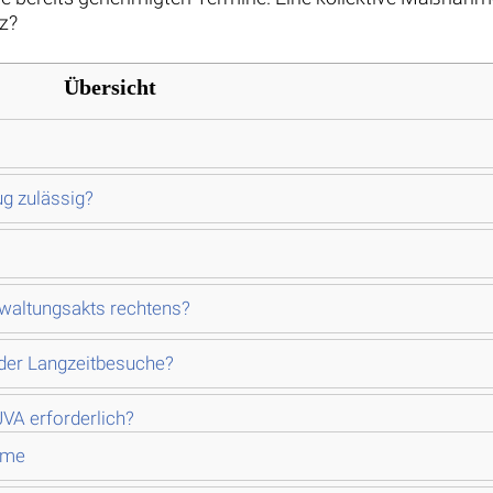
tz?
Übersicht
ug zulässig?
rwaltungsakts rechtens?
 der Langzeitbesuche?
VA erforderlich?
ume