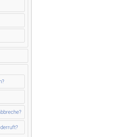
n?
 abbreche?
derruft?