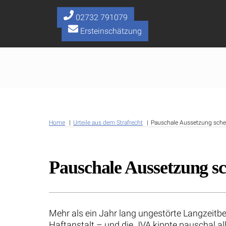
Skip
to
02732 791079
content
Ersteinschätzung
Home
Urteile aus dem Strafrecht
Pauschale Aussetzung scheit
Pauschale Aussetzung sch
Mehr als ein Jahr lang ungestörte Langzeitbe
Haftanstalt – und die JVA kippte pauschal a