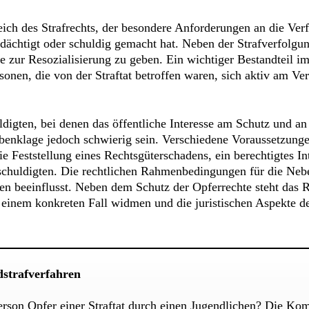
eich des Strafrechts, der besondere Anforderungen an die Ver
erdächtigt oder schuldig gemacht hat. Neben der Strafverfolg
ur Resozialisierung zu geben. Ein wichtiger Bestandteil im 
nen, die von der Straftat betroffen waren, sich aktiv am Verf
igten, bei denen das öffentliche Interesse am Schutz und an
ebenklage jedoch schwierig sein. Verschiedene Voraussetzunge
 Feststellung eines Rechtsgüterschadens, ein berechtigtes In
huldigten. Die rechtlichen Rahmenbedingungen für die Nebe
n beeinflusst. Neben dem Schutz der Opferrechte steht das R
inem konkreten Fall widmen und die juristischen Aspekte de
dstrafverfahren
rson Opfer einer Straftat durch einen Jugendlichen? Die Komp