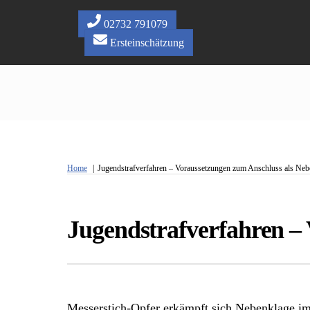
Skip
to
02732 791079
content
Ersteinschätzung
Home
Jugendstrafverfahren – Voraussetzungen zum Anschluss als Neb
Jugendstrafverfahren –
Messerstich-Opfer erkämpft sich Nebenklage im 