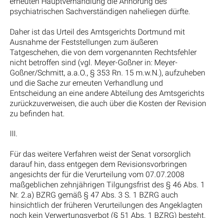
erneuten Hauptverhandlung die Anhörung des
psychiatrischen Sachverständigen naheliegen dürfte.
Daher ist das Urteil des Amtsgerichts Dortmund mit
Ausnahme der Feststellungen zum äußeren
Tatgeschehen, die von dem vorgenannten Rechtsfehler
nicht betroffen sind (vgl. Meyer-Goßner in: Meyer-
Goßner/Schmitt, a.a.O., § 353 Rn. 15 m.w.N.), aufzuheben
und die Sache zur erneuten Verhandlung und
Entscheidung an eine andere Abteilung des Amtsgerichts
zurückzuverweisen, die auch über die Kosten der Revision
zu befinden hat.
III.
Für das weitere Verfahren weist der Senat vorsorglich
darauf hin, dass entgegen dem Revisionsvorbringen
angesichts der für die Verurteilung vom 07.07.2008
maßgeblichen zehnjährigen Tilgungsfrist des § 46 Abs. 1
Nr. 2.a) BZRG gemäß § 47 Abs. 3 S. 1 BZRG auch
hinsichtlich der früheren Verurteilungen des Angeklagten
noch kein Verwertungsverbot (§ 51 Abs. 1 BZRG) besteht.