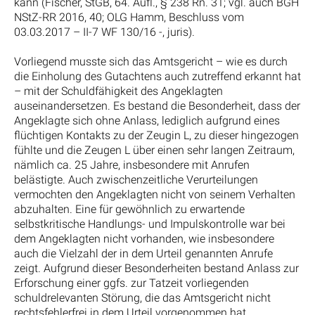
kann (Fischer, StGB, 64. Aufl., § 238 Rn. 31; vgl. auch BGH
NStZ-RR 2016, 40; OLG Hamm, Beschluss vom
03.03.2017 – II-7 WF 130/16 -, juris).
Vorliegend musste sich das Amtsgericht – wie es durch
die Einholung des Gutachtens auch zutreffend erkannt hat
– mit der Schuldfähigkeit des Angeklagten
auseinandersetzen. Es bestand die Besonderheit, dass der
Angeklagte sich ohne Anlass, lediglich aufgrund eines
flüchtigen Kontakts zu der Zeugin L, zu dieser hingezogen
fühlte und die Zeugen L über einen sehr langen Zeitraum,
nämlich ca. 25 Jahre, insbesondere mit Anrufen
belästigte. Auch zwischenzeitliche Verurteilungen
vermochten den Angeklagten nicht von seinem Verhalten
abzuhalten. Eine für gewöhnlich zu erwartende
selbstkritische Handlungs- und Impulskontrolle war bei
dem Angeklagten nicht vorhanden, wie insbesondere
auch die Vielzahl der in dem Urteil genannten Anrufe
zeigt. Aufgrund dieser Besonderheiten bestand Anlass zur
Erforschung einer ggfs. zur Tatzeit vorliegenden
schuldrelevanten Störung, die das Amtsgericht nicht
rechtsfehlerfrei in dem Urteil vorgenommen hat.