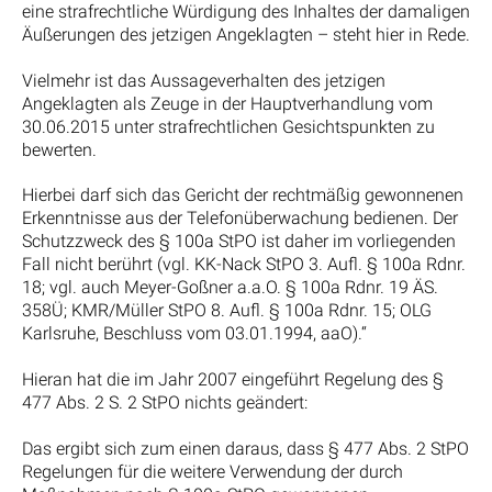
eine strafrechtliche Würdigung des Inhaltes der damaligen
Äußerungen des jetzigen Angeklagten – steht hier in Rede.
Vielmehr ist das Aussageverhalten des jetzigen
Angeklagten als Zeuge in der Hauptverhandlung vom
30.06.2015 unter strafrechtlichen Gesichtspunkten zu
bewerten.
Hierbei darf sich das Gericht der rechtmäßig gewonnenen
Erkenntnisse aus der Telefonüberwachung bedienen. Der
Schutzzweck des § 100a StPO ist daher im vorliegenden
Fall nicht berührt (vgl. KK-Nack StPO 3. Aufl. § 100a Rdnr.
18; vgl. auch Meyer-Goßner a.a.O. § 100a Rdnr. 19 ÄS.
358Ü; KMR/Müller StPO 8. Aufl. § 100a Rdnr. 15; OLG
Karlsruhe, Beschluss vom 03.01.1994, aaO).“
Hieran hat die im Jahr 2007 eingeführt Regelung des §
477 Abs. 2 S. 2 StPO nichts geändert:
Das ergibt sich zum einen daraus, dass § 477 Abs. 2 StPO
Regelungen für die weitere Verwendung der durch