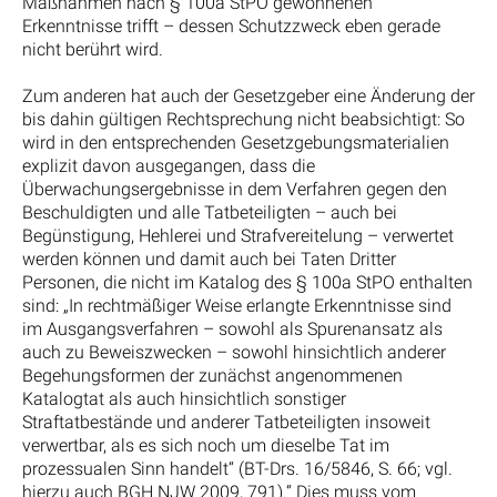
Maßnahmen nach § 100a StPO gewonnenen
Erkenntnisse trifft – dessen Schutzzweck eben gerade
nicht berührt wird.
Zum anderen hat auch der Gesetzgeber eine Änderung der
bis dahin gültigen Rechtsprechung nicht beabsichtigt: So
wird in den entsprechenden Gesetzgebungsmaterialien
explizit davon ausgegangen, dass die
Überwachungsergebnisse in dem Verfahren gegen den
Beschuldigten und alle Tatbeteiligten – auch bei
Begünstigung, Hehlerei und Strafvereitelung – verwertet
werden können und damit auch bei Taten Dritter
Personen, die nicht im Katalog des § 100a StPO enthalten
sind: „In rechtmäßiger Weise erlangte Erkenntnisse sind
im Ausgangsverfahren – sowohl als Spurenansatz als
auch zu Beweiszwecken – sowohl hinsichtlich anderer
Begehungsformen der zunächst angenommenen
Katalogtat als auch hinsichtlich sonstiger
Straftatbestände und anderer Tatbeteiligten insoweit
verwertbar, als es sich noch um dieselbe Tat im
prozessualen Sinn handelt“ (BT-Drs. 16/5846, S. 66; vgl.
hierzu auch BGH NJW 2009, 791).“ Dies muss vom