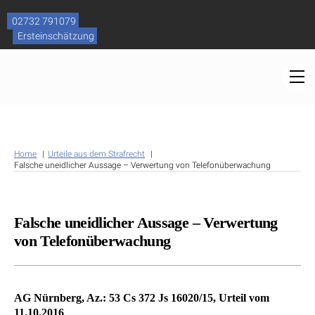
Skip
to
02732 791079
content
Ersteinschätzung
M
Home
Urteile aus dem Strafrecht
Falsche uneidlicher Aussage – Verwertung von Telefonüberwachung
Falsche uneidlicher Aussage – Verwertung
von Telefonüberwachung
AG Nürnberg, Az.: 53 Cs 372 Js 16020/15, Urteil vom
11.10.2016