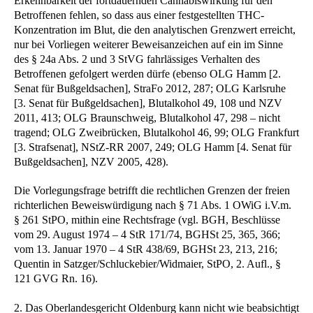
Erkennbarkeit der fortdauernden Cannabiswirkung für den
Betroffenen fehlen, so dass aus einer festgestellten THC-
Konzentration im Blut, die den analytischen Grenzwert erreicht,
nur bei Vorliegen weiterer Beweisanzeichen auf ein im Sinne
des § 24a Abs. 2 und 3 StVG fahrlässiges Verhalten des
Betroffenen gefolgert werden dürfe (ebenso OLG Hamm [2.
Senat für Bußgeldsachen], StraFo 2012, 287; OLG Karlsruhe
[3. Senat für Bußgeldsachen], Blutalkohol 49, 108 und NZV
2011, 413; OLG Braunschweig, Blutalkohol 47, 298 – nicht
tragend; OLG Zweibrücken, Blutalkohol 46, 99; OLG Frankfurt
[3. Strafsenat], NStZ-RR 2007, 249; OLG Hamm [4. Senat für
Bußgeldsachen], NZV 2005, 428).
Die Vorlegungsfrage betrifft die rechtlichen Grenzen der freien
richterlichen Beweiswürdigung nach § 71 Abs. 1 OWiG i.V.m.
§ 261 StPO, mithin eine Rechtsfrage (vgl. BGH, Beschlüsse
vom 29. August 1974 – 4 StR 171/74, BGHSt 25, 365, 366;
vom 13. Januar 1970 – 4 StR 438/69, BGHSt 23, 213, 216;
Quentin in Satzger/Schluckebier/Widmaier, StPO, 2. Aufl., §
121 GVG Rn. 16).
2. Das Oberlandesgericht Oldenburg kann nicht wie beabsichtigt