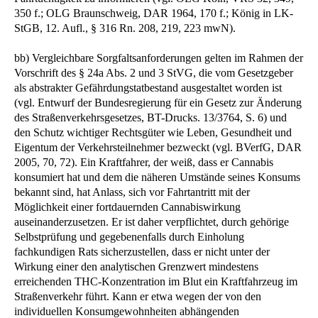
350 f.; OLG Braunschweig, DAR 1964, 170 f.; König in LK-
StGB, 12. Aufl., § 316 Rn. 208, 219, 223 mwN).
bb) Vergleichbare Sorgfaltsanforderungen gelten im Rahmen der
Vorschrift des § 24a Abs. 2 und 3 StVG, die vom Gesetzgeber
als abstrakter Gefährdungstatbestand ausgestaltet worden ist
(vgl. Entwurf der Bundesregierung für ein Gesetz zur Änderung
des Straßenverkehrsgesetzes, BT-Drucks. 13/3764, S. 6) und
den Schutz wichtiger Rechtsgüter wie Leben, Gesundheit und
Eigentum der Verkehrsteilnehmer bezweckt (vgl. BVerfG, DAR
2005, 70, 72). Ein Kraftfahrer, der weiß, dass er Cannabis
konsumiert hat und dem die näheren Umstände seines Konsums
bekannt sind, hat Anlass, sich vor Fahrtantritt mit der
Möglichkeit einer fortdauernden Cannabiswirkung
auseinanderzusetzen. Er ist daher verpflichtet, durch gehörige
Selbstprüfung und gegebenenfalls durch Einholung
fachkundigen Rats sicherzustellen, dass er nicht unter der
Wirkung einer den analytischen Grenzwert mindestens
erreichenden THC-Konzentration im Blut ein Kraftfahrzeug im
Straßenverkehr führt. Kann er etwa wegen der von den
individuellen Konsumgewohnheiten abhängenden