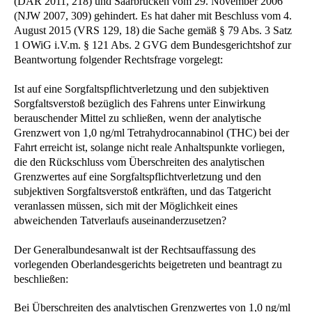
(DAR 2011, 218) und Saarbrücken vom 29. November 2006
(NJW 2007, 309) gehindert. Es hat daher mit Beschluss vom 4.
August 2015 (VRS 129, 18) die Sache gemäß § 79 Abs. 3 Satz
1 OWiG i.V.m. § 121 Abs. 2 GVG dem Bundesgerichtshof zur
Beantwortung folgender Rechtsfrage vorgelegt:
Ist auf eine Sorgfaltspflichtverletzung und den subjektiven
Sorgfaltsverstoß bezüglich des Fahrens unter Einwirkung
berauschender Mittel zu schließen, wenn der analytische
Grenzwert von 1,0 ng/ml Tetrahydrocannabinol (THC) bei der
Fahrt erreicht ist, solange nicht reale Anhaltspunkte vorliegen,
die den Rückschluss vom Überschreiten des analytischen
Grenzwertes auf eine Sorgfaltspflichtverletzung und den
subjektiven Sorgfaltsverstoß entkräften, und das Tatgericht
veranlassen müssen, sich mit der Möglichkeit eines
abweichenden Tatverlaufs auseinanderzusetzen?
Der Generalbundesanwalt ist der Rechtsauffassung des
vorlegenden Oberlandesgerichts beigetreten und beantragt zu
beschließen:
Bei Überschreiten des analytischen Grenzwertes von 1,0 ng/ml