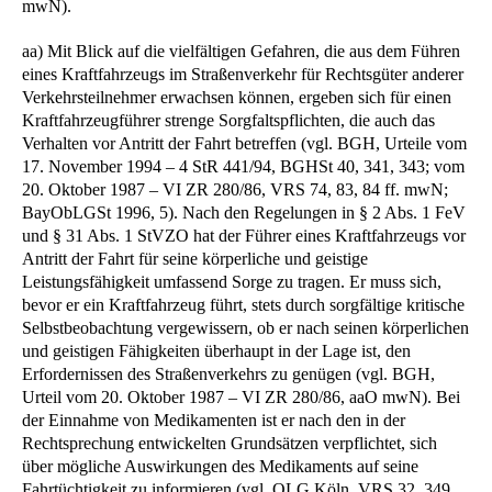
mwN).
aa) Mit Blick auf die vielfältigen Gefahren, die aus dem Führen
eines Kraftfahrzeugs im Straßenverkehr für Rechtsgüter anderer
Verkehrsteilnehmer erwachsen können, ergeben sich für einen
Kraftfahrzeugführer strenge Sorgfaltspflichten, die auch das
Verhalten vor Antritt der Fahrt betreffen (vgl. BGH, Urteile vom
17. November 1994 – 4 StR 441/94, BGHSt 40, 341, 343; vom
20. Oktober 1987 – VI ZR 280/86, VRS 74, 83, 84 ff. mwN;
BayObLGSt 1996, 5). Nach den Regelungen in § 2 Abs. 1 FeV
und § 31 Abs. 1 StVZO hat der Führer eines Kraftfahrzeugs vor
Antritt der Fahrt für seine körperliche und geistige
Leistungsfähigkeit umfassend Sorge zu tragen. Er muss sich,
bevor er ein Kraftfahrzeug führt, stets durch sorgfältige kritische
Selbstbeobachtung vergewissern, ob er nach seinen körperlichen
und geistigen Fähigkeiten überhaupt in der Lage ist, den
Erfordernissen des Straßenverkehrs zu genügen (vgl. BGH,
Urteil vom 20. Oktober 1987 – VI ZR 280/86, aaO mwN). Bei
der Einnahme von Medikamenten ist er nach den in der
Rechtsprechung entwickelten Grundsätzen verpflichtet, sich
über mögliche Auswirkungen des Medikaments auf seine
Fahrtüchtigkeit zu informieren (vgl. OLG Köln, VRS 32, 349,