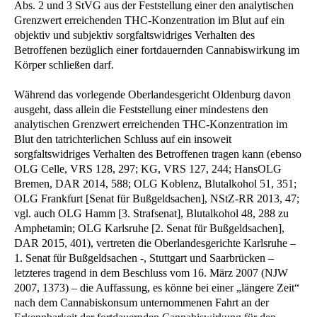
Abs. 2 und 3 StVG aus der Feststellung einer den analytischen
Grenzwert erreichenden THC-Konzentration im Blut auf ein
objektiv und subjektiv sorgfaltswidriges Verhalten des
Betroffenen bezüglich einer fortdauernden Cannabiswirkung im
Körper schließen darf.
Während das vorlegende Oberlandesgericht Oldenburg davon
ausgeht, dass allein die Feststellung einer mindestens den
analytischen Grenzwert erreichenden THC-Konzentration im
Blut den tatrichterlichen Schluss auf ein insoweit
sorgfaltswidriges Verhalten des Betroffenen tragen kann (ebenso
OLG Celle, VRS 128, 297; KG, VRS 127, 244; HansOLG
Bremen, DAR 2014, 588; OLG Koblenz, Blutalkohol 51, 351;
OLG Frankfurt [Senat für Bußgeldsachen], NStZ-RR 2013, 47;
vgl. auch OLG Hamm [3. Strafsenat], Blutalkohol 48, 288 zu
Amphetamin; OLG Karlsruhe [2. Senat für Bußgeldsachen],
DAR 2015, 401), vertreten die Oberlandesgerichte Karlsruhe –
1. Senat für Bußgeldsachen -, Stuttgart und Saarbrücken –
letzteres tragend in dem Beschluss vom 16. März 2007 (NJW
2007, 1373) – die Auffassung, es könne bei einer „längere Zeit“
nach dem Cannabiskonsum unternommenen Fahrt an der