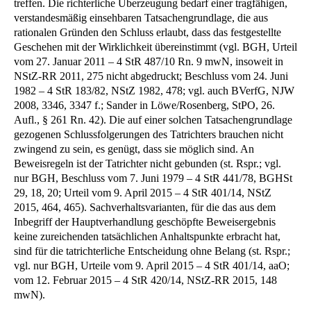
treffen. Die richterliche Überzeugung bedarf einer tragfähigen,
verstandesmäßig einsehbaren Tatsachengrundlage, die aus
rationalen Gründen den Schluss erlaubt, dass das festgestellte
Geschehen mit der Wirklichkeit übereinstimmt (vgl. BGH, Urteil
vom 27. Januar 2011 – 4 StR 487/10 Rn. 9 mwN, insoweit in
NStZ-RR 2011, 275 nicht abgedruckt; Beschluss vom 24. Juni
1982 – 4 StR 183/82, NStZ 1982, 478; vgl. auch BVerfG, NJW
2008, 3346, 3347 f.; Sander in Löwe/Rosenberg, StPO, 26.
Aufl., § 261 Rn. 42). Die auf einer solchen Tatsachengrundlage
gezogenen Schlussfolgerungen des Tatrichters brauchen nicht
zwingend zu sein, es genügt, dass sie möglich sind. An
Beweisregeln ist der Tatrichter nicht gebunden (st. Rspr.; vgl.
nur BGH, Beschluss vom 7. Juni 1979 – 4 StR 441/78, BGHSt
29, 18, 20; Urteil vom 9. April 2015 – 4 StR 401/14, NStZ
2015, 464, 465). Sachverhaltsvarianten, für die das aus dem
Inbegriff der Hauptverhandlung geschöpfte Beweisergebnis
keine zureichenden tatsächlichen Anhaltspunkte erbracht hat,
sind für die tatrichterliche Entscheidung ohne Belang (st. Rspr.;
vgl. nur BGH, Urteile vom 9. April 2015 – 4 StR 401/14, aaO;
vom 12. Februar 2015 – 4 StR 420/14, NStZ-RR 2015, 148
mwN).