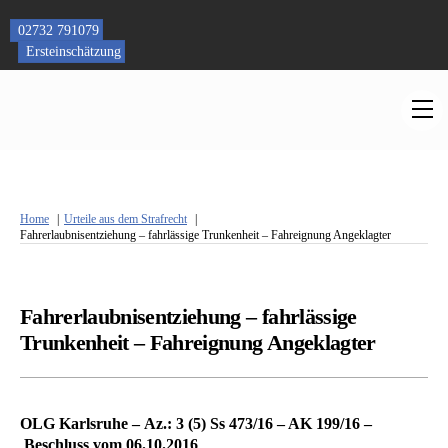
Skip
to
02732 791079
content
Ersteinschätzung
M
Home
Urteile aus dem Strafrecht
Fahrerlaubnisentziehung – fahrlässige Trunkenheit – Fahreignung Angeklagter
Fahrerlaubnisentziehung – fahrlässige
Trunkenheit – Fahreignung Angeklagter
OLG Karlsruhe – Az.: 3 (5) Ss 473/16 – AK 199/16 –
Beschluss vom 06.10.2016