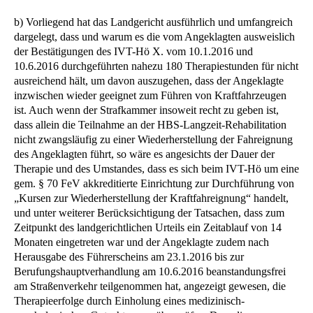
b) Vorliegend hat das Landgericht ausführlich und umfangreich
dargelegt, dass und warum es die vom Angeklagten ausweislich
der Bestätigungen des IVT-Hö X. vom 10.1.2016 und
10.6.2016 durchgeführten nahezu 180 Therapiestunden für nicht
ausreichend hält, um davon auszugehen, dass der Angeklagte
inzwischen wieder geeignet zum Führen von Kraftfahrzeugen
ist. Auch wenn der Strafkammer insoweit recht zu geben ist,
dass allein die Teilnahme an der HBS-Langzeit-Rehabilitation
nicht zwangsläufig zu einer Wiederherstellung der Fahreignung
des Angeklagten führt, so wäre es angesichts der Dauer der
Therapie und des Umstandes, dass es sich beim IVT-Hö um eine
gem. § 70 FeV akkreditierte Einrichtung zur Durchführung von
„Kursen zur Wiederherstellung der Kraftfahreignung“ handelt,
und unter weiterer Berücksichtigung der Tatsachen, dass zum
Zeitpunkt des landgerichtlichen Urteils ein Zeitablauf von 14
Monaten eingetreten war und der Angeklagte zudem nach
Herausgabe des Führerscheins am 23.1.2016 bis zur
Berufungshauptverhandlung am 10.6.2016 beanstandungsfrei
am Straßenverkehr teilgenommen hat, angezeigt gewesen, die
Therapieerfolge durch Einholung eines medizinisch-