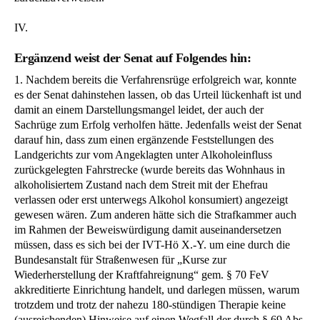
IV.
Ergänzend weist der Senat auf Folgendes hin:
1. Nachdem bereits die Verfahrensrüge erfolgreich war, konnte
es der Senat dahinstehen lassen, ob das Urteil lückenhaft ist und
damit an einem Darstellungsmangel leidet, der auch der
Sachrüge zum Erfolg verholfen hätte. Jedenfalls weist der Senat
darauf hin, dass zum einen ergänzende Feststellungen des
Landgerichts zur vom Angeklagten unter Alkoholeinfluss
zurückgelegten Fahrstrecke (wurde bereits das Wohnhaus in
alkoholisiertem Zustand nach dem Streit mit der Ehefrau
verlassen oder erst unterwegs Alkohol konsumiert) angezeigt
gewesen wären. Zum anderen hätte sich die Strafkammer auch
im Rahmen der Beweiswürdigung damit auseinandersetzen
müssen, dass es sich bei der IVT-Hö X.-Y. um eine durch die
Bundesanstalt für Straßenwesen für „Kurse zur
Wiederherstellung der Kraftfahreignung“ gem. § 70 FeV
akkreditierte Einrichtung handelt, und darlegen müssen, warum
trotzdem und trotz der nahezu 180-stündigen Therapie keine
(ausreichenden) Hinweise auf einen Wegfall der durch § 69 Abs.