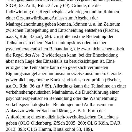
StGB, 63. Aufl., Rdn. 22 zu § 69). Gründe, die die
Indizwirkung des Regelbeispiels widerlegen und im Rahmen
einer Gesamtwürdigung Anlass zum Absehen der
Maßregelanordnung geben können, können u. a. im Zeitraum
zwischen Tatbegehung und Entscheidung entstehen (Fischer,
a.a.O., Rdn. 33 zu § 69). Umstritten ist die Bedeutung der
Teilnahme an einem Nachschulungskurs oder an einer
psychotherapeutischen Behandlung, die zwar nicht schematisch
die Regel des Abs. 2 widerlegen kann, bei der Entscheidung
aber nach Lage des Einzelfalls zu berücksichtigen ist. Eine
erfolgreiche Teilnahme kann den gesetzlich vermuteten
Eignungsmangel aber nur ausnahmsweise ausräumen. Gerade
gewerblich angebotene Kurse sind kritisch zu prüfen (Fischer,
a.a.O., Rdn. 36 zu § 69). Allerdings kann die Teilnahme an einer
verkehrstherapeutischen Maßnahme, die Durchführung einer
psychotherapeutischen Behandlung oder die Wahrnehmung
verkehrspsychologischer Beratungen und Aufbauseminare
Anlass zu weiterer Sachaufklärung, z. B. in Form der
Anforderung eines medizinisch-psychologischen Gutachtens
geben (OLG Oldenburg, ZfSch 2005, 260; OLG Köln, DAR
2013, 393; OLG Hamm, Blutalkohol 53, 189).