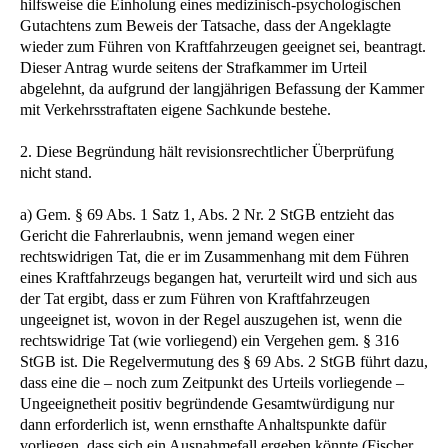
hilfsweise die Einholung eines medizinisch-psychologischen
Gutachtens zum Beweis der Tatsache, dass der Angeklagte
wieder zum Führen von Kraftfahrzeugen geeignet sei, beantragt.
Dieser Antrag wurde seitens der Strafkammer im Urteil
abgelehnt, da aufgrund der langjährigen Befassung der Kammer
mit Verkehrsstraftaten eigene Sachkunde bestehe.
2. Diese Begründung hält revisionsrechtlicher Überprüfung
nicht stand.
a) Gem. § 69 Abs. 1 Satz 1, Abs. 2 Nr. 2 StGB entzieht das
Gericht die Fahrerlaubnis, wenn jemand wegen einer
rechtswidrigen Tat, die er im Zusammenhang mit dem Führen
eines Kraftfahrzeugs begangen hat, verurteilt wird und sich aus
der Tat ergibt, dass er zum Führen von Kraftfahrzeugen
ungeeignet ist, wovon in der Regel auszugehen ist, wenn die
rechtswidrige Tat (wie vorliegend) ein Vergehen gem. § 316
StGB ist. Die Regelvermutung des § 69 Abs. 2 StGB führt dazu,
dass eine die – noch zum Zeitpunkt des Urteils vorliegende –
Ungeeignetheit positiv begründende Gesamtwürdigung nur
dann erforderlich ist, wenn ernsthafte Anhaltspunkte dafür
vorliegen, dass sich ein Ausnahmefall ergeben könnte (Fischer,