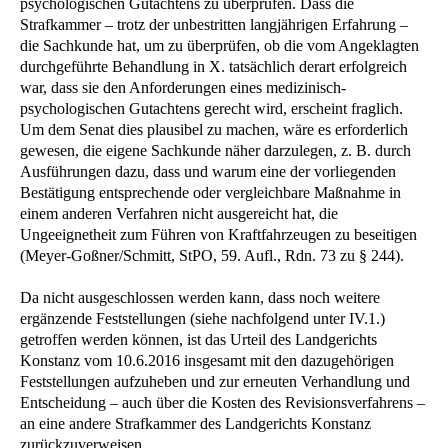
psychologischen Gutachtens zu überprüfen. Dass die
Strafkammer – trotz der unbestritten langjährigen Erfahrung –
die Sachkunde hat, um zu überprüfen, ob die vom Angeklagten
durchgeführte Behandlung in X. tatsächlich derart erfolgreich
war, dass sie den Anforderungen eines medizinisch-
psychologischen Gutachtens gerecht wird, erscheint fraglich.
Um dem Senat dies plausibel zu machen, wäre es erforderlich
gewesen, die eigene Sachkunde näher darzulegen, z. B. durch
Ausführungen dazu, dass und warum eine der vorliegenden
Bestätigung entsprechende oder vergleichbare Maßnahme in
einem anderen Verfahren nicht ausgereicht hat, die
Ungeeignetheit zum Führen von Kraftfahrzeugen zu beseitigen
(Meyer-Goßner/Schmitt, StPO, 59. Aufl., Rdn. 73 zu § 244).
Da nicht ausgeschlossen werden kann, dass noch weitere
ergänzende Feststellungen (siehe nachfolgend unter IV.1.)
getroffen werden können, ist das Urteil des Landgerichts
Konstanz vom 10.6.2016 insgesamt mit den dazugehörigen
Feststellungen aufzuheben und zur erneuten Verhandlung und
Entscheidung – auch über die Kosten des Revisionsverfahrens –
an eine andere Strafkammer des Landgerichts Konstanz
zurückzuverweisen.