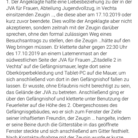
1. Der Angeklagte hatte eine Liebesbeziehung zu der in der
JVA für Frauen, Abteilung Jugendvollzug, in Vechta
einsitzenden Zeugin …, die diese aber am 17.10.2019 oder
kurz zuvor beendete. Dies wollte der Angeklagte aber nicht
akzeptieren, sondern zeitnah mit der Zeugin darüber
sprechen, ohne den formal zulässigen Weg eines
Besuchsantrags zu stellen, den die Zeugin …hätte auf den
Weg bringen müssen. Er kletterte daher gegen 22:30 Uhr
des 17.10.2019 an einem Laternenmast an der
südwestlichen Seite der JVA für Frauen ,,Zitadelle 2 in
Vechta“ auf die Gefängnismauer, legte dort seine
Oberkörperbekleidung und Tablet-PC auf die Mauer, um
sich anschließend von dort in den Gefängnishof fallen zu
lassen. Er wusste, ohne Erlaubnis nicht berechtigt zu sein,
das Gelände der JVA zu betreten. Anschließend ging er
über den Gefängnishof und kletterte unter Benutzung der
Feuerleiter auf die Höhe des 2. Obergeschosses des
Gefängnisgebäudes, wo er sich zum Fenster der Zelle
seiner inhaftierten Freundin, der Zeugin … hangelte, indem
er seine Beine durch die Gitterstäbe in das geöffnete
Fenster steckte und sich anschließend am Gitter festhielt.
Nach Kontaktaufnahme mit der Zeugin wurde er kurze