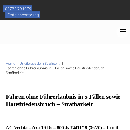
Skip
to
02732 791079
content
Ersteinschätzung
M
Home
Urteile aus dem Strafrecht
Fahren ohne Führerlaubnis in 5 Fällen sowie Hausfriedensbruch –
Strafbarkeit
Fahren ohne Führerlaubnis in 5 Fällen sowie
Hausfriedensbruch – Strafbarkeit
AG Vechta – Az.: 19 Ds – 800 Js 74411/19 (36/20) – Urteil