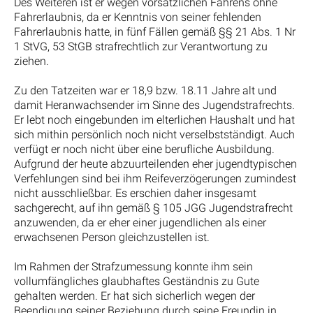
Des Weiteren ist er wegen vorsätzlichen Fahrens ohne
Fahrerlaubnis, da er Kenntnis von seiner fehlenden
Fahrerlaubnis hatte, in fünf Fällen gemäß §§ 21 Abs. 1 Nr
1 StVG, 53 StGB strafrechtlich zur Verantwortung zu
ziehen.
Zu den Tatzeiten war er 18,9 bzw. 18.11 Jahre alt und
damit Heranwachsender im Sinne des Jugendstrafrechts.
Er lebt noch eingebunden im elterlichen Haushalt und hat
sich mithin persönlich noch nicht verselbstständigt. Auch
verfügt er noch nicht über eine berufliche Ausbildung.
Aufgrund der heute abzuurteilenden eher jugendtypischen
Verfehlungen sind bei ihm Reifeverzögerungen zumindest
nicht ausschließbar. Es erschien daher insgesamt
sachgerecht, auf ihn gemäß § 105 JGG Jugendstrafrecht
anzuwenden, da er eher einer jugendlichen als einer
erwachsenen Person gleichzustellen ist.
Im Rahmen der Strafzumessung konnte ihm sein
vollumfängliches glaubhaftes Geständnis zu Gute
gehalten werden. Er hat sich sicherlich wegen der
Beendigung seiner Beziehung durch seine Freundin in