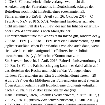
2. Die 3. Führerscheinrichtlinie verlangt zwar nicht die
Anerkennung der Fahrerlaubnis in Deutschland, solange der
Betroffene noch nicht im Besitz eines sogenannten EU-
Führerscheins ist (EuGH, Urteil vom 26. Oktober 2017 – C-
195/16 –, NZV 2018 S. 573). Vorliegend handelt es sich aber
nicht um einen Fall des § 28 FeV, der nur für Inhaber einer EU-
oder EWR-Fahrerlaubnis nach Maßgabe der
Führerscheinrichtlinie mit Wohnsitz im Inland gilt, sondern des §
29 Abs. 1 FeV. § 29 Abs. 1 FeV sieht eine Fahrberechtigung mit
jeglicher ausländischen Fahrerlaubnis vor, also auch dann, wenn
sie – wie hier – nicht aufgrund der Führerscheinrichtlinie
anzuerkennen ist (vgl. Münchner Kommentar zum
Straßenverkehrsrecht, 1. Aufl. 2016, Fahrerlaubnisverordnung, §
29, Rn. 1). Für die Fahrberechtigung kommt es dabei allein auf
das Bestehen des Rechts und nicht auf das Vorliegen eines
gültigen Führerscheins an. Eine Zuwiderhandlung gegen § 29
Abs. 2 FeV, der das Mitführen des Führerscheins nebst etwaiger
Übersetzung verlangt, stellt lediglich eine Ordnungswidrigkeit
nach § 75 Nr. 4 FeV, aber keine Straftat dar (vgl.
Haus/Krumm/Quarch, Gesamtes Verkehrsrecht, 2. Aufl. 2017, §
29 FeV, Rn. 10; jurisPK-Straßenverkehrsrecht, 1. Aufl. 2016, §
4 FeV; Rn. 152; Henschel/König/Dauer, Straßenverkehrsrecht,