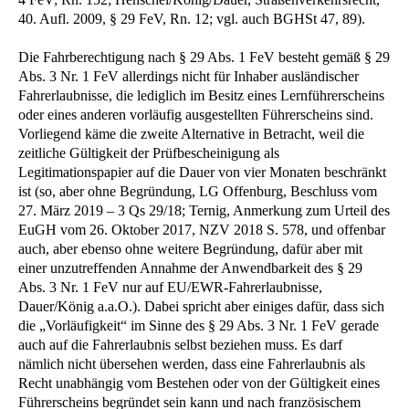
40. Aufl. 2009, § 29 FeV, Rn. 12; vgl. auch BGHSt 47, 89).
Die Fahrberechtigung nach § 29 Abs. 1 FeV besteht gemäß § 29
Abs. 3 Nr. 1 FeV allerdings nicht für Inhaber ausländischer
Fahrerlaubnisse, die lediglich im Besitz eines Lernführerscheins
oder eines anderen vorläufig ausgestellten Führerscheins sind.
Vorliegend käme die zweite Alternative in Betracht, weil die
zeitliche Gültigkeit der Prüfbescheinigung als
Legitimationspapier auf die Dauer von vier Monaten beschränkt
ist (so, aber ohne Begründung, LG Offenburg, Beschluss vom
27. März 2019 – 3 Qs 29/18; Ternig, Anmerkung zum Urteil des
EuGH vom 26. Oktober 2017, NZV 2018 S. 578, und offenbar
auch, aber ebenso ohne weitere Begründung, dafür aber mit
einer unzutreffenden Annahme der Anwendbarkeit des § 29
Abs. 3 Nr. 1 FeV nur auf EU/EWR-Fahrerlaubnisse,
Dauer/König a.a.O.). Dabei spricht aber einiges dafür, dass sich
die „Vorläufigkeit“ im Sinne des § 29 Abs. 3 Nr. 1 FeV gerade
auch auf die Fahrerlaubnis selbst beziehen muss. Es darf
nämlich nicht übersehen werden, dass eine Fahrerlaubnis als
Recht unabhängig vom Bestehen oder von der Gültigkeit eines
Führerscheins begründet sein kann und nach französischem