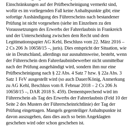
Einschränkungen auf der Prüfbescheinigung vermerkt sind,
wofür es im vorliegenden Fall keine Anhaltspunkte gibt; eine
sofortige Aushändigung des Führerscheins nach bestandener
Prüfung ist nicht vorgesehen (siehe im Einzelnen zu den
Voraussetzungen des Erwerbs der Fahrerlaubnis in Frankreich
und der Unterscheidung zwischen dem Recht und dem
Legitimationspapier AG Kehl, Beschluss vom 22. März 2016 –
2 Cs 206 Js 10658/15 –, juris). Dies entspricht der Situation, wie
sie in Deutschland, allerdings nur ausnahmsweise, besteht, wenn
der Führerschein dem Fahrerlaubnisbewerber nicht unmittelbar
nach der Prüfung ausgehändigt wird, sondern ihm nur eine
Prüfbescheinigung nach § 22 Abs. 4 Satz 7 bzw. § 22a Abs. 3
Satz 1 FeV ausgestellt wird (so auch Dauer/König, Anmerkung
zu AG Kehl, Beschluss vom 8. Februar 2018 – 2 Cs 206 Js
10658/15 –, DAR 2018 S. 459). Dementsprechend wird im
Führerschein als Tag des Erwerbs der Fahrerlaubnis (Feld 10 der
Seite 2 des Musters der Führerscheinrichtlinie) der Tag der
Prüfung eingetragen. Mangels gegenteiliger Anhaltspunkte ist
davon auszugehen, dass dies auch so beim Angeklagten
geschehen wird oder schon geschehen ist.