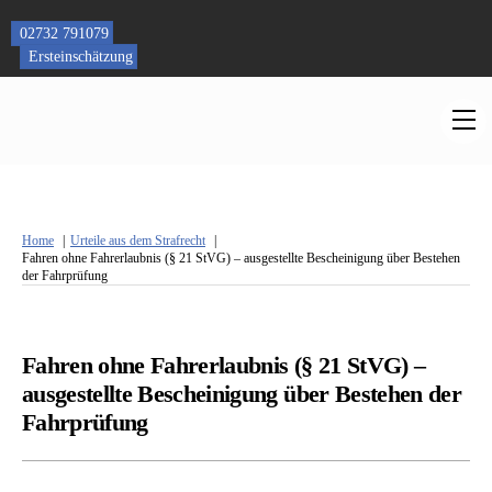
Skip
to
02732 791079
content
Ersteinschätzung
M
Home
Urteile aus dem Strafrecht
Fahren ohne Fahrerlaubnis (§ 21 StVG) – ausgestellte Bescheinigung über Bestehen
der Fahrprüfung
Fahren ohne Fahrerlaubnis (§ 21 StVG) –
ausgestellte Bescheinigung über Bestehen der
Fahrprüfung