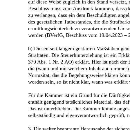
auf diese Weise zugleich in den Stand versetzt
Beschluss muss zum Ausdruck kommen, dass der E
zu verlangen, dass ein dem Beschuldigten angela
des gesetzlichen Tatbestandes, die die Strafba
ermittlungsrichterlich zu verantwortenden Ums
werden (BVerfG, Beschluss vom 19.04.2023 – 2 
b) Diesen seit langem geklärten Maßstäben genü
Straftaten. Die Steuerhinterziehung ist ein Erkl
370 Abs. 1 Nr. 2 AO) erklärt. Hier ist nach de
die (wann und mit welchem Inhalt auch immer)
Normzitat, das die Begehungsweise klären könnt
worden sein, so ist nicht klar, wann was erklärt
Für die Kammer ist ein Grund für die Dürftigke
enthält genügend tatsächliches Material, das d
Das ist unterblieben. Die Kammer könnte angesi
selbstständig und eigenverantwortlich geprüft, n
3. Die weiter beantragte Herausgabe der sicher