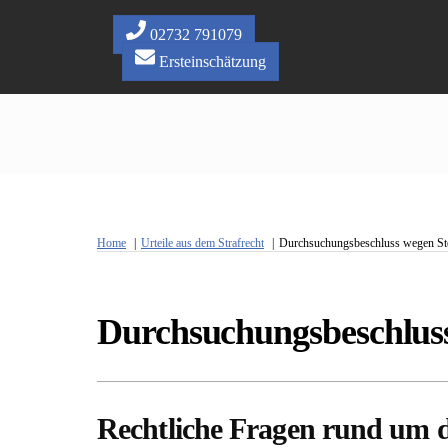
Skip
to
02732 791079
content
Ersteinschätzung
Home
Urteile aus dem Strafrecht
Durchsuchungsbeschluss wegen Ste
Durchsuchungsbeschluss
Rechtliche Fragen rund um d