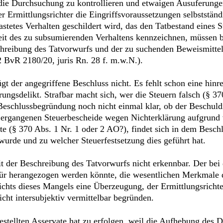
, die Durchsuchung zu kontrollieren und etwaigen Ausuferung
rmittlungsrichter die Eingriffsvoraussetzungen selbstständi
stetes Verhalten geschildert wird, das den Tatbestand eines S
rkeit des zu subsumierenden Verhaltens kennzeichnen, müssen
chreibung des Tatvorwurfs und der zu suchenden Beweismitte
BvR 2180/20, juris Rn. 28 f. m.w.N.).
gt der angegriffene Beschluss nicht. Es fehlt schon eine hi
ärungsdelikt. Strafbar macht sich, wer die Steuern falsch (§ 3
r Beschlussbegründung noch nicht einmal klar, ob der Beschul
 ergangenen Steuerbescheide wegen Nichterklärung aufgrund 
e (§ 370 Abs. 1 Nr. 1 oder 2 AO?), findet sich in dem Beschl
 wurde und zu welcher Steuerfestsetzung dies geführt hat.
it der Beschreibung des Tatvorwurfs nicht erkennbar. Der be
afür herangezogen werden könnte, die wesentlichen Merkmale d
chts dieses Mangels eine Überzeugung, der Ermittlungsrichte
icht intersubjektiv vermittelbar begründen.
gestellten Asservate hat zu erfolgen, weil die Aufhebung des