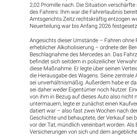
2,02 Promille nach. Die Situation verschärfte 
des Fahrers: Ihm war die Fahrerlaubnis berei
Amtsgerichts Zeitz rechtskräftig entzogen wor
Neuerteilung war bis Anfang 2026 festgesetz
Angesichts dieser Umstände – Fahren ohne F
erheblicher Alkoholisierung – ordnete der Be
Beschlagnahme des Mercedes an. Das Fahrze
befindet sich seitdem in polizeilicher Verwa
diese Maßnahme. Er legte über seinen Vertei
die Herausgabe des Wagens. Seine zentrale
sei unverhältnismäßig. Außerdem habe er da
sei daher weder Eigentümer noch Nutzer. Eine
von ihm in Bezug auf dieses Auto also nich
untermauern, legte er zunächst einen Kaufvert
datiert war – also fast zwei Wochen nach der 
Geschichte und behauptete, der Verkauf sei b
vor der Tat, mündlich vereinbart worden. Als B
Versicherungen von sich und dem angebliche