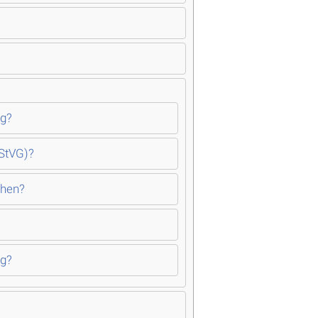
ig?
 StVG)?
ehen?
ig?