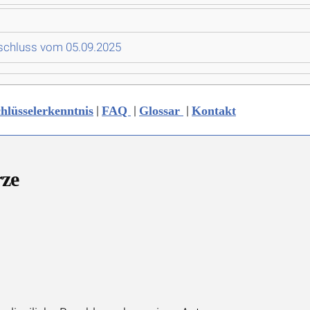
eschluss vom 05.09.2025
|
|
|
hlüsselerkenntnis
FAQ
Glossar
Kontakt
rze