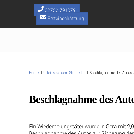
Skip
to
02732 791079
content
Ersteinschätzung
Home
Urteile aus dem Strafrecht
Beschlagnahme des Autos zu
Beschlagnahme des Autos
Ein Wiederholungstäter wurde in Gera mit 2,
Beschlagnahme des Autos zur Sicherung de