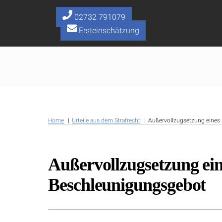
Skip
to
02732 791079
content
Ersteinschätzung
Home
Urteile aus dem Strafrecht
Außervollzugsetzung eines
Außervollzugsetzung ein
Beschleunigungsgebot