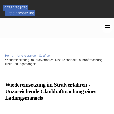
Skip
to
02732 791079
content
Ersteinschätzung
M
Home
Urteile aus dem Strafrecht
Wiedereinsetzung im Strafverfahren -Unzureichende Glaubhaftmachung
eines Ladungsmangels
Wiedereinsetzung im Strafverfahren -
Unzureichende Glaubhaftmachung eines
Ladungsmangels