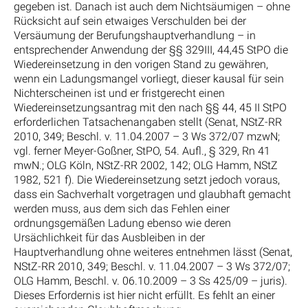
gegeben ist. Danach ist auch dem Nichtsäumigen – ohne
Rücksicht auf sein etwaiges Verschulden bei der
Versäumung der Berufungshauptverhandlung – in
entsprechender Anwendung der §§ 329III, 44,45 StPO die
Wiedereinsetzung in den vorigen Stand zu gewähren,
wenn ein Ladungsmangel vorliegt, dieser kausal für sein
Nichterscheinen ist und er fristgerecht einen
Wiedereinsetzungsantrag mit den nach §§ 44, 45 II StPO
erforderlichen Tatsachenangaben stellt (Senat, NStZ-RR
2010, 349; Beschl. v. 11.04.2007 – 3 Ws 372/07 mzwN;
vgl. ferner Meyer-Goßner, StPO, 54. Aufl., § 329, Rn 41
mwN.; OLG Köln, NStZ-RR 2002, 142; OLG Hamm, NStZ
1982, 521 f). Die Wiedereinsetzung setzt jedoch voraus,
dass ein Sachverhalt vorgetragen und glaubhaft gemacht
werden muss, aus dem sich das Fehlen einer
ordnungsgemäßen Ladung ebenso wie deren
Ursächlichkeit für das Ausbleiben in der
Hauptverhandlung ohne weiteres entnehmen lässt (Senat,
NStZ-RR 2010, 349; Beschl. v. 11.04.2007 – 3 Ws 372/07;
OLG Hamm, Beschl. v. 06.10.2009 – 3 Ss 425/09 – juris).
Dieses Erfordernis ist hier nicht erfüllt. Es fehlt an einer