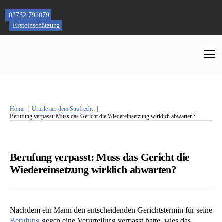
Skip
to
02732 791079
content
Ersteinschätzung
M
Home
Urteile aus dem Strafrecht
Berufung verpasst: Muss das Gericht die Wiedereinsetzung wirklich abwarten?
Berufung verpasst: Muss das Gericht die
Wiedereinsetzung wirklich abwarten?
Nachdem ein Mann den entscheidenden Gerichtstermin für seine
Berufung
gegen eine Verurteilung verpasst hatte, wies das