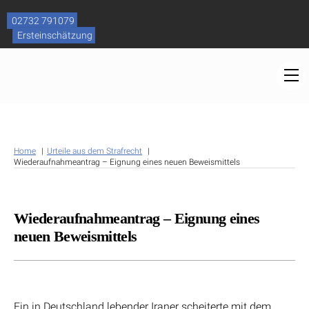
Skip
to
02732 791079
content
Ersteinschätzung
M
Home
Urteile aus dem Strafrecht
Wiederaufnahmeantrag – Eignung eines neuen Beweismittels
Wiederaufnahmeantrag – Eignung eines
neuen Beweismittels
Ein in Deutschland lebender Iraner scheiterte mit dem