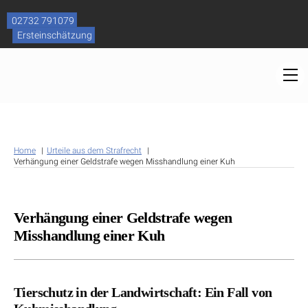
Skip
to
02732 791079
content
Ersteinschätzung
M
Home
Urteile aus dem Strafrecht
Verhängung einer Geldstrafe wegen Misshandlung einer Kuh
Verhängung einer Geldstrafe wegen
Misshandlung einer Kuh
Tierschutz in der Landwirtschaft: Ein Fall von