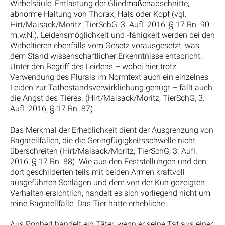
Wirbelsäule, Entlastung der Gliedmaßenabschnitte,
abnorme Haltung von Thorax, Hals oder Kopf (vgl.
Hirt/Maisack/Moritz, TierSchG, 3. Aufl. 2016, § 17 Rn. 90
m.w.N.). Leidensmöglichkeit und -fähigkeit werden bei den
Wirbeltieren ebenfalls vom Gesetz vorausgesetzt, was
dem Stand wissenschaftlicher Erkenntnisse entspricht.
Unter den Begriff des Leidens – wobei hier trotz
Verwendung des Plurals im Normtext auch ein einzelnes
Leiden zur Tatbestandsverwirklichung genügt – fällt auch
die Angst des Tieres. (Hirt/Maisack/Moritz, TierSchG, 3.
Aufl. 2016, § 17 Rn. 87)
Das Merkmal der Erheblichkeit dient der Ausgrenzung von
Bagatellfällen, die die Geringfügigkeitsschwelle nicht
überschreiten (Hirt/Maisack/Moritz, TierSchG, 3. Aufl.
2016, § 17 Rn. 88). Wie aus den Feststellungen und den
dort geschilderten teils mit beiden Armen kraftvoll
ausgeführten Schlägen und dem von der Kuh gezeigten
Verhalten ersichtlich, handelt es sich vorliegend nicht um
reine Bagatellfälle. Das Tier hatte erhebliche .
Aus Rohheit handelt ein Täter, wenn er seine Tat aus einer