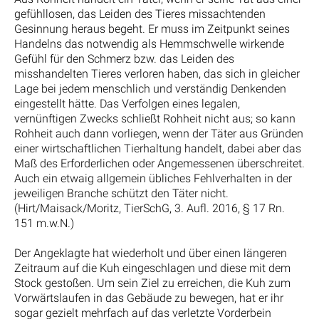
gefühllosen, das Leiden des Tieres missachtenden
Gesinnung heraus begeht. Er muss im Zeitpunkt seines
Handelns das notwendig als Hemmschwelle wirkende
Gefühl für den Schmerz bzw. das Leiden des
misshandelten Tieres verloren haben, das sich in gleicher
Lage bei jedem menschlich und verständig Denkenden
eingestellt hätte. Das Verfolgen eines legalen,
vernünftigen Zwecks schließt Rohheit nicht aus; so kann
Rohheit auch dann vorliegen, wenn der Täter aus Gründen
einer wirtschaftlichen Tierhaltung handelt, dabei aber das
Maß des Erforderlichen oder Angemessenen überschreitet.
Auch ein etwaig allgemein übliches Fehlverhalten in der
jeweiligen Branche schützt den Täter nicht.
(Hirt/Maisack/Moritz, TierSchG, 3. Aufl. 2016, § 17 Rn.
151 m.w.N.)
Der Angeklagte hat wiederholt und über einen längeren
Zeitraum auf die Kuh eingeschlagen und diese mit dem
Stock gestoßen. Um sein Ziel zu erreichen, die Kuh zum
Vorwärtslaufen in das Gebäude zu bewegen, hat er ihr
sogar gezielt mehrfach auf das verletzte Vorderbein