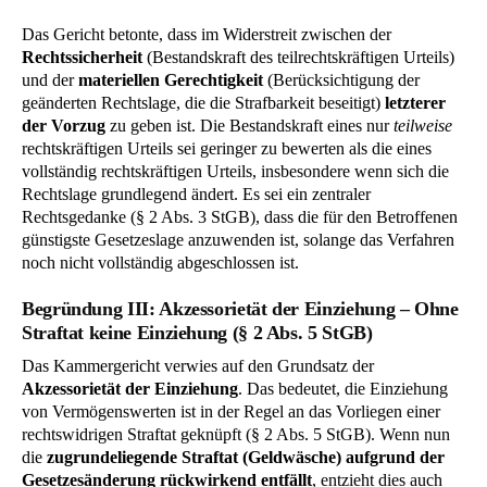
Das Gericht betonte, dass im Widerstreit zwischen der
Rechtssicherheit
(Bestandskraft des teilrechtskräftigen Urteils)
und der
materiellen Gerechtigkeit
(Berücksichtigung der
geänderten Rechtslage, die die Strafbarkeit beseitigt)
letzterer
der Vorzug
zu geben ist. Die Bestandskraft eines nur
teilweise
rechtskräftigen Urteils sei geringer zu bewerten als die eines
vollständig rechtskräftigen Urteils, insbesondere wenn sich die
Rechtslage grundlegend ändert. Es sei ein zentraler
Rechtsgedanke (§ 2 Abs. 3 StGB), dass die für den Betroffenen
günstigste Gesetzeslage anzuwenden ist, solange das Verfahren
noch nicht vollständig abgeschlossen ist.
Begründung III: Akzessorietät der Einziehung – Ohne
Straftat keine Einziehung (§ 2 Abs. 5 StGB)
Das Kammergericht verwies auf den Grundsatz der
Akzessorietät der Einziehung
. Das bedeutet, die Einziehung
von Vermögenswerten ist in der Regel an das Vorliegen einer
rechtswidrigen Straftat geknüpft (§ 2 Abs. 5 StGB). Wenn nun
die
zugrundeliegende Straftat (Geldwäsche) aufgrund der
Gesetzesänderung rückwirkend entfällt
, entzieht dies auch