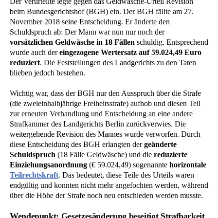
Der Verurteilte legte gegen das Geldwäsche-Urteil Revision
beim Bundesgerichtshof (BGH) ein. Der BGH fällte am 27.
November 2018 seine Entscheidung. Er änderte den
Schuldspruch ab: Der Mann war nun nur noch der
vorsätzlichen Geldwäsche in 18 Fällen
schuldig. Entsprechend
wurde auch der
eingezogene Wertersatz auf 59.024,49 Euro
reduziert
. Die Feststellungen des Landgerichts zu den Taten
blieben jedoch bestehen.
Wichtig war, dass der BGH nur den Ausspruch über die Strafe
(die zweieinhalbjährige Freiheitsstrafe) aufhob und diesen Teil
zur erneuten Verhandlung und Entscheidung an eine andere
Strafkammer des Landgerichts Berlin zurückverwies. Die
weitergehende Revision des Mannes wurde verworfen. Durch
diese Entscheidung des BGH erlangten der
geänderte
Schuldspruch
(18 Fälle Geldwäsche) und die
reduzierte
Einziehungsanordnung
(€ 59.024,49) sogenannte
horizontale
Teilrechtskraft
. Das bedeutet, diese Teile des Urteils waren
endgültig und konnten nicht mehr angefochten werden, während
über die Höhe der Strafe noch neu entschieden werden musste.
Wendepunkt: Gesetzesänderung beseitigt Strafbarkeit