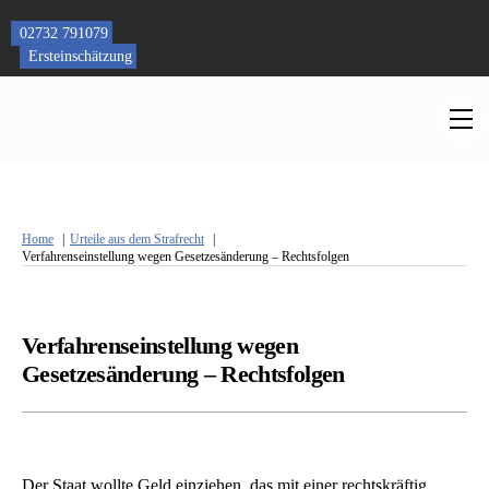
Skip
to
02732 791079
content
Ersteinschätzung
M
Home
Urteile aus dem Strafrecht
Verfahrenseinstellung wegen Gesetzesänderung – Rechtsfolgen
Verfahrenseinstellung wegen
Gesetzesänderung – Rechtsfolgen
Der Staat wollte Geld einziehen, das mit einer rechtskräftig