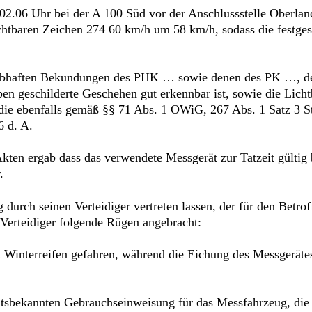
 02.06 Uhr bei der A 100 Süd vor der Anschlussstelle Oberlan
htbaren Zeichen 274 60 km/h um 58 km/h, sodass die festges
glaubhaften Bekundungen des PHK … sowie denen des PK …, d
 geschilderte Geschehen gut erkennbar ist, sowie die Lichtb
die ebenfalls gemäß §§ 71 Abs. 1 OWiG, 267 Abs. 1 Satz 3
6 d. A.
Akten ergab dass das verwendete Messgerät zur Tatzeit gültig
.
durch seinen Verteidiger vertreten lassen, der für den Betroff
 Verteidiger folgende Rügen angebracht:
it Winterreifen gefahren, während die Eichung des Messgeräte
chtsbekannten Gebrauchseinweisung für das Messfahrzeug, die 