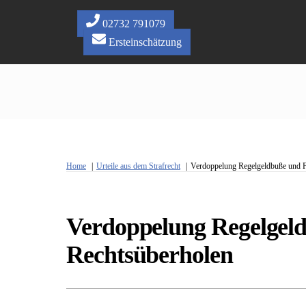
Skip
to
02732 791079
content
Ersteinschätzung
Home
Urteile aus dem Strafrecht
Verdoppelung Regelgeldbuße und F
Verdoppelung Regelgeld
Rechtsüberholen