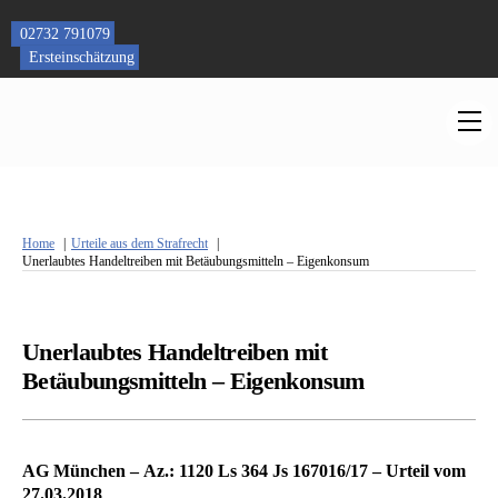
Skip
to
02732 791079
content
Ersteinschätzung
M
Home
Urteile aus dem Strafrecht
Unerlaubtes Handeltreiben mit Betäubungsmitteln – Eigenkonsum
Unerlaubtes Handeltreiben mit
Betäubungsmitteln – Eigenkonsum
AG München – Az.: 1120 Ls 364 Js 167016/17 – Urteil vom
27.03.2018