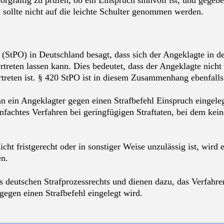
 sorgfältig zu prüfen, ob ein Einspruch sinnvoll ist, und gegeb
d sollte nicht auf die leichte Schulter genommen werden.
 (StPO) in Deutschland besagt, dass sich der Angeklagte in d
treten lassen kann. Dies bedeutet, dass der Angeklagte nich
ertreten ist. § 420 StPO ist in diesem Zusammenhang ebenfal
nn ein Angeklagter gegen einen Strafbefehl Einspruch eingele
fachtes Verfahren bei geringfügigen Straftaten, bei dem keine
cht fristgerecht oder in sonstiger Weise unzulässig ist, wir
en.
 deutschen Strafprozessrechts und dienen dazu, das Verfahren
egen einen Strafbefehl eingelegt wird.