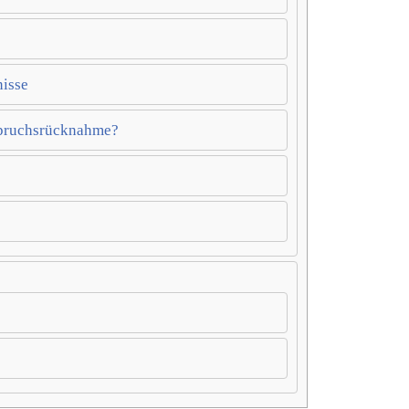
nisse
spruchsrücknahme?