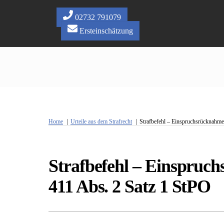
Skip
to
02732 791079
content
Ersteinschätzung
Home
Urteile aus dem Strafrecht
Strafbefehl – Einspruchsrücknahme
Strafbefehl – Einspruc
411 Abs. 2 Satz 1 StPO