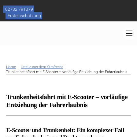
Skip
to
02732 791079
content
Ersteinschätzung
M
Home
Urteile aus dem Strafrecht
Trunkenheitsfahrt mit E-Scooter – vorläufige Entziehung der Fahrerlaubnis
Trunkenheitsfahrt mit E-Scooter – vorläufige
Entziehung der Fahrerlaubnis
E-Scooter und Trunkenheit: Ein komplexer Fall