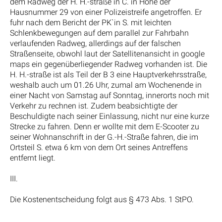
dem Radweg der H. H.-straße in C. in Höhe der
Hausnummer 29 von einer Polizeistreife angetroffen. Er
fuhr nach dem Bericht der PK`in S. mit leichten
Schlenkbewegungen auf dem parallel zur Fahrbahn
verlaufenden Radweg, allerdings auf der falschen
Straßenseite, obwohl laut der Satellitenansicht in google
maps ein gegenüberliegender Radweg vorhanden ist. Die
H. H.-straße ist als Teil der B 3 eine Hauptverkehrsstraße,
weshalb auch um 01.26 Uhr, zumal am Wochenende in
einer Nacht von Samstag auf Sonntag, innerorts noch mit
Verkehr zu rechnen ist. Zudem beabsichtigte der
Beschuldigte nach seiner Einlassung, nicht nur eine kurze
Strecke zu fahren. Denn er wollte mit dem E-Scooter zu
seiner Wohnanschrift in der G.-H.-Straße fahren, die im
Ortsteil S. etwa 6 km von dem Ort seines Antreffens
entfernt liegt.
III.
Die Kostenentscheidung folgt aus § 473 Abs. 1 StPO.