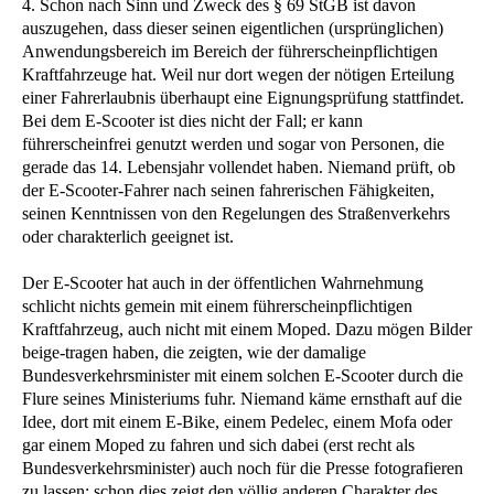
4. Schon nach Sinn und Zweck des § 69 StGB ist davon
auszugehen, dass dieser seinen eigentlichen (ursprünglichen)
Anwendungsbereich im Bereich der führerscheinpflichtigen
Kraftfahrzeuge hat. Weil nur dort wegen der nötigen Erteilung
einer Fahrerlaubnis überhaupt eine Eignungsprüfung stattfindet.
Bei dem E-Scooter ist dies nicht der Fall; er kann
führerscheinfrei genutzt werden und sogar von Personen, die
gerade das 14. Lebensjahr vollendet haben. Niemand prüft, ob
der E-Scooter-Fahrer nach seinen fahrerischen Fähigkeiten,
seinen Kenntnissen von den Regelungen des Straßenverkehrs
oder charakterlich geeignet ist.
Der E-Scooter hat auch in der öffentlichen Wahrnehmung
schlicht nichts gemein mit einem führerscheinpflichtigen
Kraftfahrzeug, auch nicht mit einem Moped. Dazu mögen Bilder
beige-tragen haben, die zeigten, wie der damalige
Bundesverkehrsminister mit einem solchen E-Scooter durch die
Flure seines Ministeriums fuhr. Niemand käme ernsthaft auf die
Idee, dort mit einem E-Bike, einem Pedelec, einem Mofa oder
gar einem Moped zu fahren und sich dabei (erst recht als
Bundesverkehrsminister) auch noch für die Presse fotografieren
zu lassen; schon dies zeigt den völlig anderen Charakter des