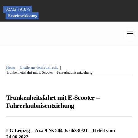
Skip
to
02732 791079
content
Ersteinschätzung
M
Home
Urteile aus dem Strafrecht
Trunkenheitsfahrt mit E-Scooter – Fahrerlaubnisentziehung
Trunkenheitsfahrt mit E-Scooter –
Fahrerlaubnisentziehung
LG Leipzig – Az.: 9 Ns 504 Js 66330/21 – Urteil vom
24.06.2022