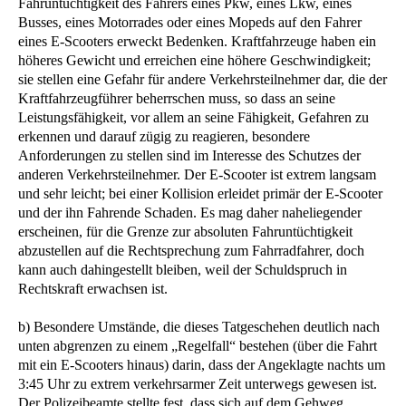
Fahruntüchtigkeit des Fahrers eines Pkw, eines Lkw, eines
Busses, eines Motorrades oder eines Mopeds auf den Fahrer
eines E-Scooters erweckt Bedenken. Kraftfahrzeuge haben ein
höheres Gewicht und erreichen eine höhere Geschwindigkeit;
sie stellen eine Gefahr für andere Verkehrsteilnehmer dar, die der
Kraftfahrzeugführer beherrschen muss, so dass an seine
Leistungsfähigkeit, vor allem an seine Fähigkeit, Gefahren zu
erkennen und darauf zügig zu reagieren, besondere
Anforderungen zu stellen sind im Interesse des Schutzes der
anderen Verkehrsteilnehmer. Der E-Scooter ist extrem langsam
und sehr leicht; bei einer Kollision erleidet primär der E-Scooter
und der ihn Fahrende Schaden. Es mag daher naheliegender
erscheinen, für die Grenze zur absoluten Fahruntüchtigkeit
abzustellen auf die Rechtsprechung zum Fahrradfahrer, doch
kann auch dahingestellt bleiben, weil der Schuldspruch in
Rechtskraft erwachsen ist.
b) Besondere Umstände, die dieses Tatgeschehen deutlich nach
unten abgrenzen zu einem „Regelfall“ bestehen (über die Fahrt
mit ein E-Scooters hinaus) darin, dass der Angeklagte nachts um
3:45 Uhr zu extrem verkehrsarmer Zeit unterwegs gewesen ist.
Der Polizeibeamte stellte fest, dass sich auf dem Gehweg