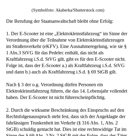
(Symbolfoto: Akaberka/Shutterstock.com)
Die Berufung der Staatsanwaltschaft bleibt ohne Erfolg:
1. Der E-Scooter ist eine „Elektrokleinstfahrzeug“ im Sinne der
Verordnung über die Teilnahme von Elektrokleinstfahrzeugen
im Straßenverkehr (eKFV). Eine Ausnahmeregelung, wie sie §
1 Abs.3 StVG für das Pedelec enthält, das nicht als
Kraftfahrzeug i.S.d. StVG gilt, gibt es für den E-Scooter nicht.
Folge ist, dass der E-Scooter a.) als Kraftfahrzeug i.S.d. StVG
und dann b.) auch als Kraftfahrzeug i.S.d. § 69 StGB gilt.
Nach § 3 der o.g. Verordnung dürfen Personen ein
Elektrokleinstfahrzeug führen, die das 14. Lebensjahr vollendet
haben. Der E-Scooter ist nicht führerscheinpflichtig.
2. Durch die wirksame Beschränkung des Einspruchs auf den
Rechtsfolgenausspruch steht fest, dass sich der Angeklagte der
fahrlässigen Trunkenheit im Verkehr (§ 316 Abs. 1, Abs. 2
StGB) schuldig gemacht hat. Dies ist eine rechtswidrige Tat im
Sinne des § 69 Abs. 2 Nr. 2 StGB mit der Folge, dass der Täter