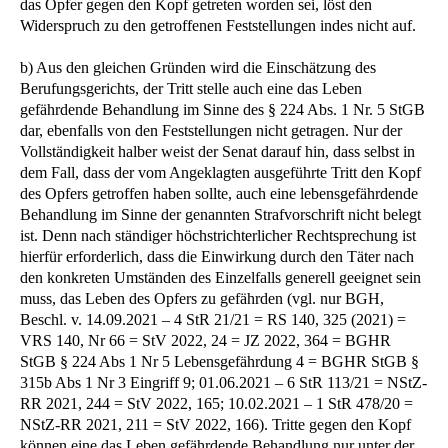
das Opfer gegen den Kopf getreten worden sei, löst den
Widerspruch zu den getroffenen Feststellungen indes nicht auf.
b) Aus den gleichen Gründen wird die Einschätzung des
Berufungsgerichts, der Tritt stelle auch eine das Leben
gefährdende Behandlung im Sinne des § 224 Abs. 1 Nr. 5 StGB
dar, ebenfalls von den Feststellungen nicht getragen. Nur der
Vollständigkeit halber weist der Senat darauf hin, dass selbst in
dem Fall, dass der vom Angeklagten ausgeführte Tritt den Kopf
des Opfers getroffen haben sollte, auch eine lebensgefährdende
Behandlung im Sinne der genannten Strafvorschrift nicht belegt
ist. Denn nach ständiger höchstrichterlicher Rechtsprechung ist
hierfür erforderlich, dass die Einwirkung durch den Täter nach
den konkreten Umständen des Einzelfalls generell geeignet sein
muss, das Leben des Opfers zu gefährden (vgl. nur BGH,
Beschl. v. 14.09.2021 – 4 StR 21/21 = RS 140, 325 (2021) =
VRS 140, Nr 66 = StV 2022, 24 = JZ 2022, 364 = BGHR
StGB § 224 Abs 1 Nr 5 Lebensgefährdung 4 = BGHR StGB §
315b Abs 1 Nr 3 Eingriff 9; 01.06.2021 – 6 StR 113/21 = NStZ-
RR 2021, 244 = StV 2022, 165; 10.02.2021 – 1 StR 478/20 =
NStZ-RR 2021, 211 = StV 2022, 166). Tritte gegen den Kopf
können eine das Leben gefährdende Behandlung nur unter der