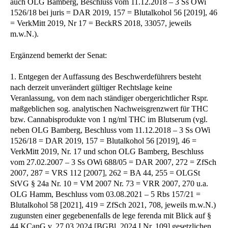
auch OLG Bamberg, Beschluss vom 11.12.2018 – 3 Ss OWi
1526/18 bei juris = DAR 2019, 157 = Blutalkohol 56 [2019], 46
= VerkMitt 2019, Nr 17 = BeckRS 2018, 33057, jeweils
m.w.N.).
Ergänzend bemerkt der Senat:
1. Entgegen der Auffassung des Beschwerdeführers besteht
nach derzeit unverändert gültiger Rechtslage keine
Veranlassung, von dem nach ständiger obergerichtlicher Rspr.
maßgeblichen sog. analytischen Nachweisgrenzwert für THC
bzw. Cannabisprodukte von 1 ng/ml THC im Blutserum (vgl.
neben OLG Bamberg, Beschluss vom 11.12.2018 – 3 Ss OWi
1526/18 = DAR 2019, 157 = Blutalkohol 56 [2019], 46 =
VerkMitt 2019, Nr. 17 und schon OLG Bamberg, Beschluss
vom 27.02.2007 – 3 Ss OWi 688/05 = DAR 2007, 272 = ZfSch
2007, 287 = VRS 112 [2007], 262 = BA 44, 255 = OLGSt
StVG § 24a Nr. 10 = VM 2007 Nr. 73 = VRR 2007, 270 u.a.
OLG Hamm, Beschluss vom 03.08.2021 – 5 Rbs 157/21 =
Blutalkohol 58 [2021], 419 = ZfSch 2021, 708, jeweils m.w.N.)
zugunsten einer gegebenenfalls de lege ferenda mit Blick auf §
44 KCanG v. 27.03.2024 [BGBl. 2024 I Nr. 109] gesetzlichen