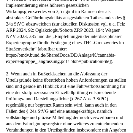
Implementierung eines höheren gesetzlichen
Wirkungsgrenzwertes von 3,5 ng/ml im Rahmen des als
abstraktes Gefährdungsdelikts ausgestalteten Tatbestandes des §
24a StVG abzuweichen (zur aktuellen Diskussion vgl. u.a. Felz
ARP 2024, 92; Oglakcioglu/Sobota ZRP 2023, 194; Wagner
NZV 2023, 385 und die „Empfehlungen der interdisziplinären
Expertengruppe für die Festlegung eines THC-Grenzwertes im
Straßenverkehr“ [abrufbar unter:
https://bmdv.bund.de/SharedDocs/DE/Anlage/K/cannabis-
expertengruppe_langfassung.pdf? blob=publicationFile]).
2. Wenn auch in Bußgeldsachen an die Abfassung der
Urteilsgründe keine übertrieben hohen Anforderungen zu stellen
sind und gerade im Hinblick auf eine Fahrverbotsanordnung für
eine der strafprozessualen Einzelfallprüfung entsprechende
Prüfungs- und Darstellungsdichte (§ 267 Abs. 3 StPO)
regelmäßig nur begrenzt Raum sein wird, kann auch in den
Fällen des § 24a StVG auf eine aussagekräftige, nämlich
vollständige und präzise Mitteilung der noch verwertbaren und
aus dem Fahreignungsregister ohne weiteres zu entnehmenden
Vorahndungen in den Urteilsgründen insbesondere mit Angaben