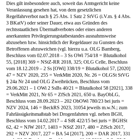
Dies gilt insbesondere auch, soweit das Amtsgericht keine
Veranlassung gesehen hat, von dem gesetzlichen
Regelfahrverbot nach § 25 Abs. 1 Satz 2 StVG (i.V.m. § 4 Abs.
3 BKatV) oder seiner Dauer, etwa aus Gründen des
rechtsstaatlichen Übermaßverbotes oder eines anderen
anerkannten Privilegierungstatbestandes ausnahmsweise
abzusehen bzw. hinsichtlich der Regeldauer zu Gunsten des
Betroffenen abzuweichen (vgl. hierzu u.a. OLG Bamberg,
Beschluss vom 02.07.2018 – 3 Ss OWi 754/18 = Blutalkohol
55, [2018] 369 = NStZ-RR 2018, 325; OLG Celle, Beschluss
vom 18.12.2019 – 2 Ss [OWi] 338/19 = Blutalkohol 57, [2020]
47 = NZV 2020, 255 = VerkMitt 2020, Nr. 26 = OLGSt StVG
§ 24a Nr 24 und OLG Zweibrücken, Beschluss vom
29.06.2021 – 1 OWi 2 SsBs 40/21 = Blutalkohol 58 [2021], 338
= VerkMitt 2021, Nr 65 = ZfSch 2021, 650 u. BayObLG,
Beschluss vom 28.09.2023 – 202 ObOWi 780/23 bei juris =
NZV 2024, 146 = BeckRS 2023, 31054 jeweils m.w.N.; zum
Fahrlässigkeitsmaßstab bei Drogenfahrten vgl. neben BGH,
Beschluss vom 14.02.2017 – 4 StR 422/15 bei juris = BGHSt
62, 42 = NJW 2017, 1403 = NStZ 2017, 480 = ZfSch 2017,
292 = NZV 2017, 227 = BA 54 [2017], 200 = DAR 2017, 331