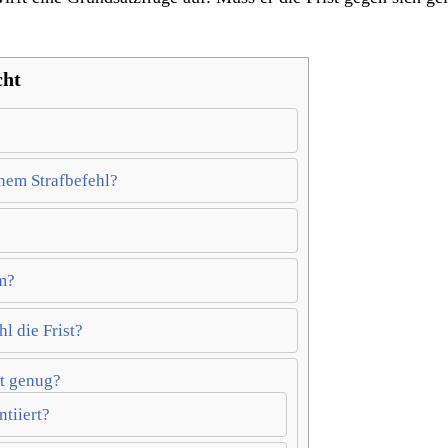
cht
nem Strafbefehl?
am?
l die Frist?
mt genug?
tiiert?