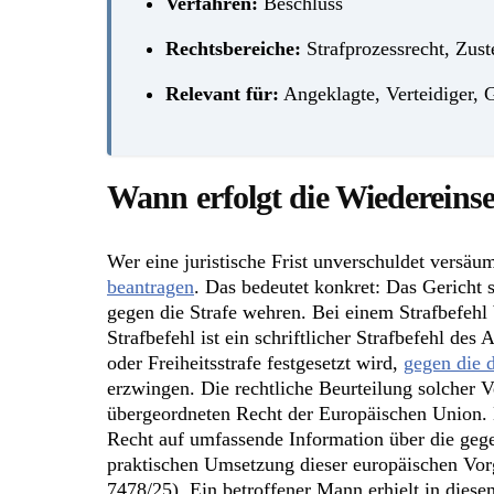
Verfahren:
Beschluss
Rechtsbereiche:
Strafprozessrecht, Zust
Relevant für:
Angeklagte, Verteidiger, G
Wann erfolgt die Wiedereins
Wer eine juristische Frist unverschuldet versäu
beantragen
. Das bedeutet konkret: Das Gericht s
gegen die Strafe wehren. Bei einem Strafbefehl
Strafbefehl ist ein schriftlicher Strafbefehl de
oder Freiheitsstrafe festgesetzt wird,
gegen die 
erzwingen. Die rechtliche Beurteilung solcher
übergeordneten Recht der Europäischen Union. Ma
Recht auf umfassende Information über die geg
praktischen Umsetzung dieser europäischen Vor
7478/25). Ein betroffener Mann erhielt in dies