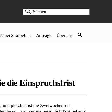
fe bei Strafbefehl
Anfrage
Über uns
e die Einspruchsfrist
, und plötzlich ist die Zweiwochenfrist
lten lassen, wenn er nie persönlich Post bekam?