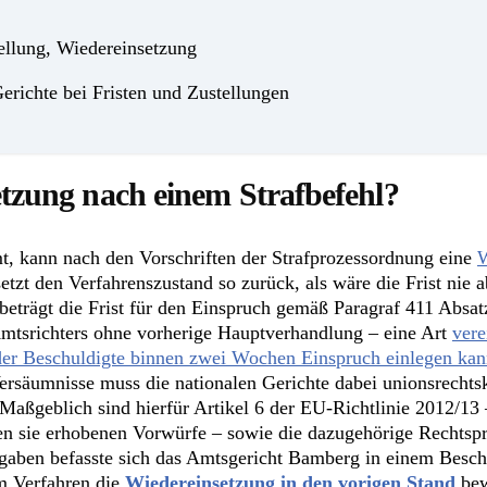
ellung, Wiedereinsetzung
erichte bei Fristen und Zustellungen
etzung nach einem Strafbefehl?
mt, kann nach den Vorschriften der Strafprozessordnung eine
W
etzt den Verfahrenszustand so zurück, als wäre die Frist nie 
 beträgt die Frist für den Einspruch gemäß Paragraf 411 Abs
s Amtsrichters ohne vorherige Hauptverhandlung – eine Art
vere
der Beschuldigte binnen zwei Wochen Einspruch einlegen ka
 Versäumnisse muss die nationalen Gerichte dabei unionsrech
ßgeblich sind hierfür Artikel 6 der EU-Richtlinie 2012/13 – 
en sie erhobenen Vorwürfe – sowie die dazugehörige Rechtsp
gaben befasste sich das Amtsgericht Bamberg in einem Besch
em Verfahren die
Wiedereinsetzung in den vorigen Stand
bew