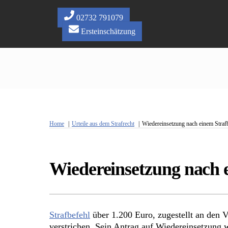
Skip
to
02732 791079
content
Ersteinschätzung
Home
Urteile aus dem Strafrecht
Wiedereinsetzung nach einem Strafb
Wiedereinsetzung nach e
Strafbefehl
über 1.200 Euro, zugestellt an den V
verstrichen. Sein Antrag auf Wiedereinsetzung w