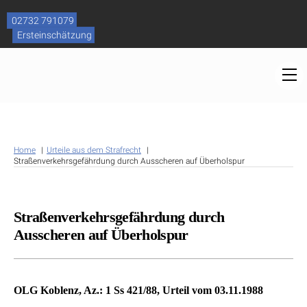
Skip
to
02732 791079
content
Ersteinschätzung
M
Home
Urteile aus dem Strafrecht
Straßenverkehrsgefährdung durch Ausscheren auf Überholspur
Straßenverkehrsgefährdung durch
Ausscheren auf Überholspur
OLG Koblenz, Az.: 1 Ss 421/88, Urteil vom 03.11.1988