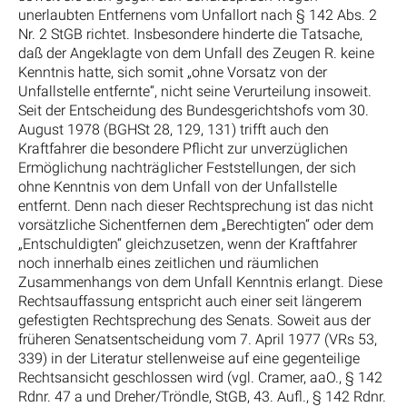
unerlaubten Entfernens vom Unfallort nach § 142 Abs. 2
Nr. 2 StGB richtet. Insbesondere hinderte die Tatsache,
daß der Angeklagte von dem Unfall des Zeugen R. keine
Kenntnis hatte, sich somit „ohne Vorsatz von der
Unfallstelle entfernte“, nicht seine Verurteilung insoweit.
Seit der Entscheidung des Bundesgerichtshofs vom 30.
August 1978 (BGHSt 28, 129, 131) trifft auch den
Kraftfahrer die besondere Pflicht zur unverzüglichen
Ermöglichung nachträglicher Feststellungen, der sich
ohne Kenntnis von dem Unfall von der Unfallstelle
entfernt. Denn nach dieser Rechtsprechung ist das nicht
vorsätzliche Sichentfernen dem „Berechtigten“ oder dem
„Entschuldigten“ gleichzusetzen, wenn der Kraftfahrer
noch innerhalb eines zeitlichen und räumlichen
Zusammenhangs von dem Unfall Kenntnis erlangt. Diese
Rechtsauffassung entspricht auch einer seit längerem
gefestigten Rechtsprechung des Senats. Soweit aus der
früheren Senatsentscheidung vom 7. April 1977 (VRs 53,
339) in der Literatur stellenweise auf eine gegenteilige
Rechtsansicht geschlossen wird (vgl. Cramer, aaO., § 142
Rdnr. 47 a und Dreher/Tröndle, StGB, 43. Aufl., § 142 Rdnr.