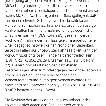
gleichgültig angesehen werden. Wer gleich zweimal unter
Mißachtung nachfolgenden Überholverkehrs zum
Überholen auf die Überholspur ausschert, beweist ein so
hohes Maß an Nachlässigkeit und Gleichgültigkeit, daß
ihm der erschwerte Schuldvorwurf rücksichtslosen
Handelns zu machen ist. In einem so grob nachlässigen
Fehlverhalten kann nicht mehr nur eine gelegentliche
Unaufmerksamkeit (OLG Köln, aaO) gesehen werden.
Auch die Annahme der Fahrlässigkeit im angefochtenen
Urteil begegnet insoweit keinen rechtlichen Bedenken.
Selbst in Fällen nur unbewußter Fahrlässigkeit kann der
Vorwurf rücksichtslosen Handelns gerechtfertigt sein
(BGH, VRS 16, 356; 23, 291; Cramer, aaO, § 315 c Rdnr.
27). Dieser Vorwurf ist nach den getroffenen
Feststellungen aber zumindest gegen den Angeklagten zu
erheben. Der Schuldspruch der fahrlässigen
Verkehrsgefährdung durch grob verkehrswidrige und
rücksichtslose Fahrweise nach § 315 c Abs. 1 Nr. 2 b, Abs.
3 StGB besteht daher zu Recht.
Die Revision des Angeklagten ist auch unbegründet,
soweit sie sich gegen den Schuldspruch wegen