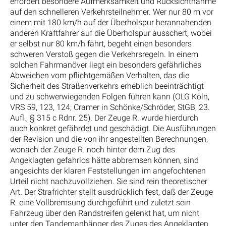
erfordert besondere Aufmerksamkeit und Rücksichtnahme
auf den schnelleren Verkehrsteilnehmer. Wer nur 80 m vor
einem mit 180 km/h auf der Überholspur herannahenden
anderen Kraftfahrer auf die Überholspur ausschert, wobei
er selbst nur 80 km/h fährt, begeht einen besonders
schweren Verstoß gegen die Verkehrsregeln. In einem
solchen Fahrmanöver liegt ein besonders gefährliches
Abweichen vom pflichtgemäßen Verhalten, das die
Sicherheit des Straßenverkehrs erheblich beeinträchtigt
und zu schwerwiegenden Folgen führen kann (OLG Köln,
VRS 59, 123, 124; Cramer in Schönke/Schröder, StGB, 23.
Aufl., § 315 c Rdnr. 25). Der Zeuge R. wurde hierdurch
auch konkret gefährdet und geschädigt. Die Ausführungen
der Revision und die von ihr angestellten Berechnungen,
wonach der Zeuge R. noch hinter dem Zug des
Angeklagten gefahrlos hätte abbremsen können, sind
angesichts der klaren Feststellungen im angefochtenen
Urteil nicht nachzuvollziehen. Sie sind rein theoretischer
Art. Der Strafrichter stellt ausdrücklich fest, daß der Zeuge
R. eine Vollbremsung durchgeführt und zuletzt sein
Fahrzeug über den Randstreifen gelenkt hat, um nicht
unter den Tandemanhänger des Zuges des Angeklagten