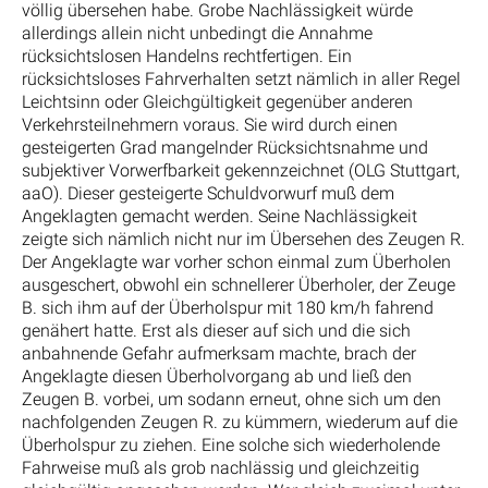
völlig übersehen habe. Grobe Nachlässigkeit würde
allerdings allein nicht unbedingt die Annahme
rücksichtslosen Handelns rechtfertigen. Ein
rücksichtsloses Fahrverhalten setzt nämlich in aller Regel
Leichtsinn oder Gleichgültigkeit gegenüber anderen
Verkehrsteilnehmern voraus. Sie wird durch einen
gesteigerten Grad mangelnder Rücksichtsnahme und
subjektiver Vorwerfbarkeit gekennzeichnet (OLG Stuttgart,
aaO). Dieser gesteigerte Schuldvorwurf muß dem
Angeklagten gemacht werden. Seine Nachlässigkeit
zeigte sich nämlich nicht nur im Übersehen des Zeugen R.
Der Angeklagte war vorher schon einmal zum Überholen
ausgeschert, obwohl ein schnellerer Überholer, der Zeuge
B. sich ihm auf der Überholspur mit 180 km/h fahrend
genähert hatte. Erst als dieser auf sich und die sich
anbahnende Gefahr aufmerksam machte, brach der
Angeklagte diesen Überholvorgang ab und ließ den
Zeugen B. vorbei, um sodann erneut, ohne sich um den
nachfolgenden Zeugen R. zu kümmern, wiederum auf die
Überholspur zu ziehen. Eine solche sich wiederholende
Fahrweise muß als grob nachlässig und gleichzeitig