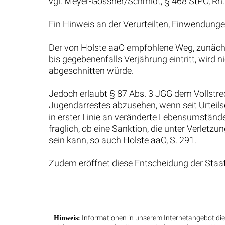
vgl. Meyer-Gossner/Schmidt, § 468 StPO, Rn.
Ein Hinweis an der Verurteilten, Einwendunge
Der von Holste aaO empfohlene Weg, zunächst 
bis gegebenenfalls Verjährung eintritt, wird 
abgeschnitten würde.
Jedoch erlaubt § 87 Abs. 3 JGG dem Vollstrec
Jugendarrestes abzusehen, wenn seit Urteilse
in erster Linie an veränderte Lebensumstände
fraglich, ob eine Sanktion, die unter Verlet
sein kann, so auch Holste aaO, S. 291.
Zudem eröffnet diese Entscheidung der Staat
Informationen in unserem Internetangebot dien
Hinweis: