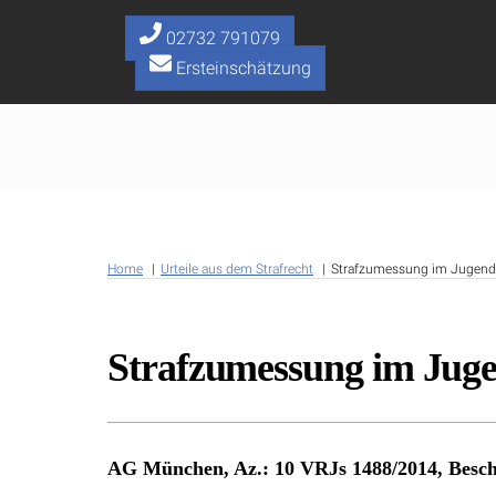
Skip
to
02732 791079
content
Ersteinschätzung
Home
Urteile aus dem Strafrecht
Strafzumessung im Jugends
Strafzumessung im Juge
AG München, Az.: 10 VRJs 1488/2014, Besch