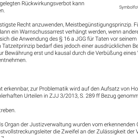
rgelegten Rückwirkungsverbot kann
Symbolfot
en.
ünstigste Recht anzuwenden, Meistbegünstigungsprinzip. Für
dann ein Warnschussarrest verhängt werden, wenn ander
sich die Anwendung des § 16 a JGG für Taten vor seinem I
zeitprinzip bedarf dies jedoch einer ausdrücklichen Begr
ur Bewährung erst und kausal durch die Verbüßung eine
 entnehmen.
t erkennbar, zur Problematik wird auf den Aufsatz von Hols
erhaften Urteilen in ZJJ 3/2013, S. 289 ff Bezug genom
treben.
als Organ der Justizverwaltung wurden vom erkennenden G
tvollstreckungsleiter die Zweifel an der Zulässigkeit der V