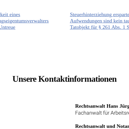
keit eines
Steuerhinterziehung erspart
gseigentumsverwalters
Aufwendungen sind kein tau
Untreue
Tatobjekt für § 261 Abs. 1
Unsere Kontaktinformationen
Rechtsanwalt Hans Jür
Fachanwalt für Arbeitsr
Rechtsanwalt und Notar