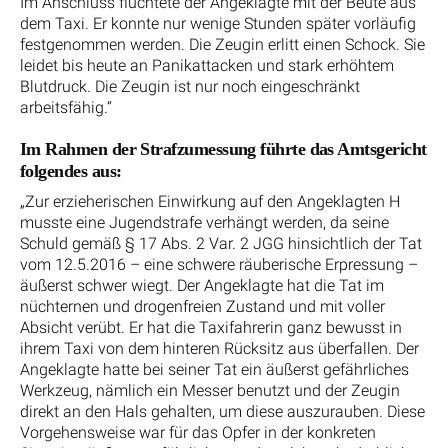
Im Anschluss flüchtete der Angeklagte mit der Beute aus
dem Taxi. Er konnte nur wenige Stunden später vorläufig
festgenommen werden. Die Zeugin erlitt einen Schock. Sie
leidet bis heute an Panikattacken und stark erhöhtem
Blutdruck. Die Zeugin ist nur noch eingeschränkt
arbeitsfähig.“
Im Rahmen der Strafzumessung führte das Amtsgericht
folgendes aus:
„Zur erzieherischen Einwirkung auf den Angeklagten H
musste eine Jugendstrafe verhängt werden, da seine
Schuld gemäß § 17 Abs. 2 Var. 2 JGG hinsichtlich der Tat
vom 12.5.2016 – eine schwere räuberische Erpressung –
äußerst schwer wiegt. Der Angeklagte hat die Tat im
nüchternen und drogenfreien Zustand und mit voller
Absicht verübt. Er hat die Taxifahrerin ganz bewusst in
ihrem Taxi von dem hinteren Rücksitz aus überfallen. Der
Angeklagte hatte bei seiner Tat ein äußerst gefährliches
Werkzeug, nämlich ein Messer benutzt und der Zeugin
direkt an den Hals gehalten, um diese auszurauben. Diese
Vorgehensweise war für das Opfer in der konkreten