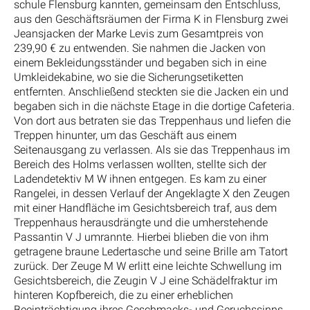
schule Flensburg kannten, gemeinsam den Entschluss,
aus den Geschäftsräumen der Firma K in Flensburg zwei
Jeansjacken der Marke Levis zum Gesamtpreis von
239,90 € zu entwenden. Sie nahmen die Jacken von
einem Bekleidungsständer und begaben sich in eine
Umkleidekabine, wo sie die Sicherungsetiketten
entfernten. Anschließend steckten sie die Jacken ein und
begaben sich in die nächste Etage in die dortige Cafeteria.
Von dort aus betraten sie das Treppenhaus und liefen die
Treppen hinunter, um das Geschäft aus einem
Seitenausgang zu verlassen. Als sie das Treppenhaus im
Bereich des Holms verlassen wollten, stellte sich der
Ladendetektiv M W ihnen entgegen. Es kam zu einer
Rangelei, in dessen Verlauf der Angeklagte X den Zeugen
mit einer Handfläche im Gesichtsbereich traf, aus dem
Treppenhaus herausdrängte und die umherstehende
Passantin V J umrannte. Hierbei blieben die von ihm
getragene braune Ledertasche und seine Brille am Tatort
zurück. Der Zeuge M W erlitt eine leichte Schwellung im
Gesichtsbereich, die Zeugin V J eine Schädelfraktur im
hinteren Kopfbereich, die zu einer erheblichen
Beeinträchtigung ihres Geschmacks- und Geruchssinns