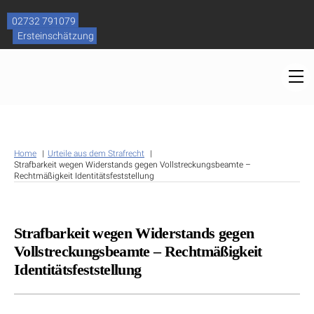
Skip
to
02732 791079
content
Ersteinschätzung
M
Home
Urteile aus dem Strafrecht
Strafbarkeit wegen Widerstands gegen Vollstreckungsbeamte –
Rechtmäßigkeit Identitätsfeststellung
Strafbarkeit wegen Widerstands gegen
Vollstreckungsbeamte – Rechtmäßigkeit
Identitätsfeststellung