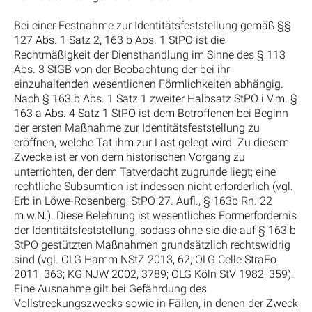
Bei einer Festnahme zur Identitätsfeststellung gemäß §§
127 Abs. 1 Satz 2, 163 b Abs. 1 StPO ist die
Rechtmäßigkeit der Diensthandlung im Sinne des § 113
Abs. 3 StGB von der Beobachtung der bei ihr
einzuhaltenden wesentlichen Förmlichkeiten abhängig.
Nach § 163 b Abs. 1 Satz 1 zweiter Halbsatz StPO i.V.m. §
163 a Abs. 4 Satz 1 StPO ist dem Betroffenen bei Beginn
der ersten Maßnahme zur Identitätsfeststellung zu
eröffnen, welche Tat ihm zur Last gelegt wird. Zu diesem
Zwecke ist er von dem historischen Vorgang zu
unterrichten, der dem Tatverdacht zugrunde liegt; eine
rechtliche Subsumtion ist indessen nicht erforderlich (vgl.
Erb in Löwe-Rosenberg, StPO 27. Aufl., § 163b Rn. 22
m.w.N.). Diese Belehrung ist wesentliches Formerfordernis
der Identitätsfeststellung, sodass ohne sie die auf § 163 b
StPO gestützten Maßnahmen grundsätzlich rechtswidrig
sind (vgl. OLG Hamm NStZ 2013, 62; OLG Celle StraFo
2011, 363; KG NJW 2002, 3789; OLG Köln StV 1982, 359).
Eine Ausnahme gilt bei Gefährdung des
Vollstreckungszwecks sowie in Fällen, in denen der Zweck