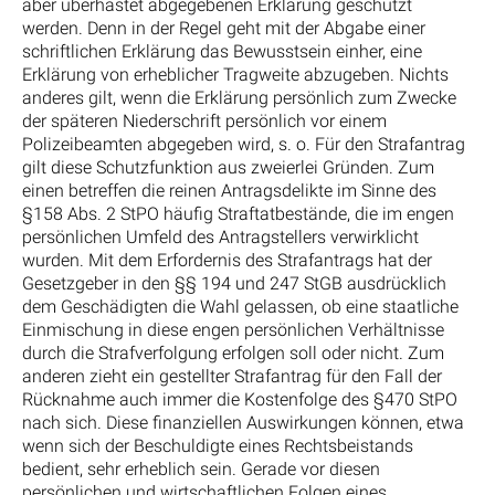
aber überhastet abgegebenen Erklärung geschützt
werden. Denn in der Regel geht mit der Abgabe einer
schriftlichen Erklärung das Bewusstsein einher, eine
Erklärung von erheblicher Tragweite abzugeben. Nichts
anderes gilt, wenn die Erklärung persönlich zum Zwecke
der späteren Niederschrift persönlich vor einem
Polizeibeamten abgegeben wird, s. o. Für den Strafantrag
gilt diese Schutzfunktion aus zweierlei Gründen. Zum
einen betreffen die reinen Antragsdelikte im Sinne des
§158 Abs. 2 StPO häufig Straftatbestände, die im engen
persönlichen Umfeld des Antragstellers verwirklicht
wurden. Mit dem Erfordernis des Strafantrags hat der
Gesetzgeber in den §§ 194 und 247 StGB ausdrücklich
dem Geschädigten die Wahl gelassen, ob eine staatliche
Einmischung in diese engen persönlichen Verhältnisse
durch die Strafverfolgung erfolgen soll oder nicht. Zum
anderen zieht ein gestellter Strafantrag für den Fall der
Rücknahme auch immer die Kostenfolge des §470 StPO
nach sich. Diese finanziellen Auswirkungen können, etwa
wenn sich der Beschuldigte eines Rechtsbeistands
bedient, sehr erheblich sein. Gerade vor diesen
persönlichen und wirtschaftlichen Folgen eines