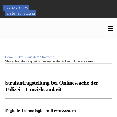
Skip
to
02732 791079
content
Ersteinschätzung
M
Home
Urteile aus dem Strafrecht
Strafantragstellung bei Onlinewache der Polizei – Unwirksamkeit
Strafantragstellung bei Onlinewache der
Polizei – Unwirksamkeit
Digitale Technologie im Rechtssystem